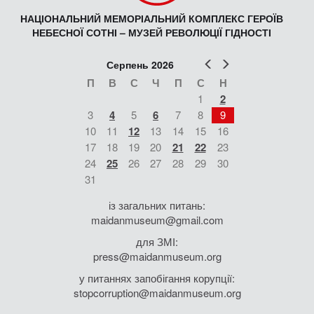
НАЦІОНАЛЬНИЙ МЕМОРІАЛЬНИЙ КОМПЛЕКС ГЕРОЇВ
НЕБЕСНОЇ СОТНІ – МУЗЕЙ РЕВОЛЮЦІЇ ГІДНОСТІ
Попер
Наст
Серпень 2026
П
В
С
Ч
П
С
Н
1
2
3
4
5
6
7
8
9
10
11
12
13
14
15
16
17
18
19
20
21
22
23
24
25
26
27
28
29
30
31
із загальних питань:
maidanmuseum@gmail.com
для ЗМІ:
press@maidanmuseum.org
у питаннях запобігання корупції:
stopcorruption@maidanmuseum.org