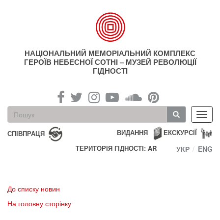
Перейти
до
основного
матеріалу
НАЦІОНАЛЬНИЙ МЕМОРІАЛЬНИЙ КОМПЛЕКС
ГЕРОЇВ НЕБЕСНОЇ СОТНІ – МУЗЕЙ РЕВОЛЮЦІЇ
ГІДНОСТІ
Пошукова
Toggl
форма
navig
Пошук
ВИДАННЯ
ЕКСКУРСІЇ
СПІВПРАЦЯ
ТЕРИТОРІЯ ГІДНОСТІ: AR
УКР
ENG
До списку новин
На головну сторінку