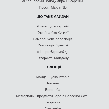
3D-панорами Володимира Писаренка
Проєкт Maidan3D
ЩО ТАКЕ МАЙДАН
Революція на граніті
"Україна без Кучми"
Помаранчева революція
Революція Гідності
- світ про Євромайдан
- творчість Майдану
КОЛЕКЦІЇ
Майдан: усна історія
Агітація
Боротьба
Меморіальні предмети Героїв Небесної Сотні
Творчість
Символіка