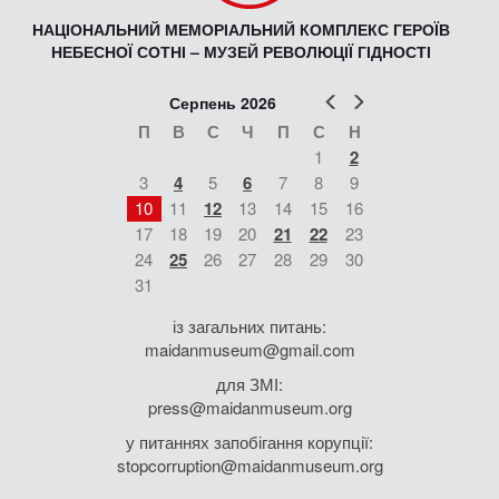
НАЦІОНАЛЬНИЙ МЕМОРІАЛЬНИЙ КОМПЛЕКС ГЕРОЇВ
НЕБЕСНОЇ СОТНІ – МУЗЕЙ РЕВОЛЮЦІЇ ГІДНОСТІ
Попер
Наст
Серпень 2026
П
В
С
Ч
П
С
Н
1
2
3
4
5
6
7
8
9
10
11
12
13
14
15
16
17
18
19
20
21
22
23
24
25
26
27
28
29
30
31
із загальних питань:
maidanmuseum@gmail.com
для ЗМІ:
press@maidanmuseum.org
у питаннях запобігання корупції:
stopcorruption@maidanmuseum.org