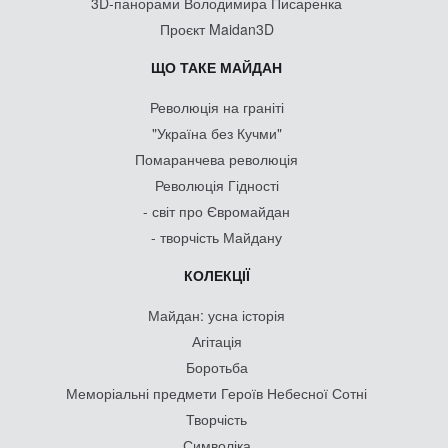
3D-панорами Володимира Писаренка
Проєкт Maidan3D
ЩО ТАКЕ МАЙДАН
Революція на граніті
"Україна без Кучми"
Помаранчева революція
Революція Гідності
- світ про Євромайдан
- творчість Майдану
КОЛЕКЦІЇ
Майдан: усна історія
Агітація
Боротьба
Меморіальні предмети Героїв Небесної Сотні
Творчість
Символіка