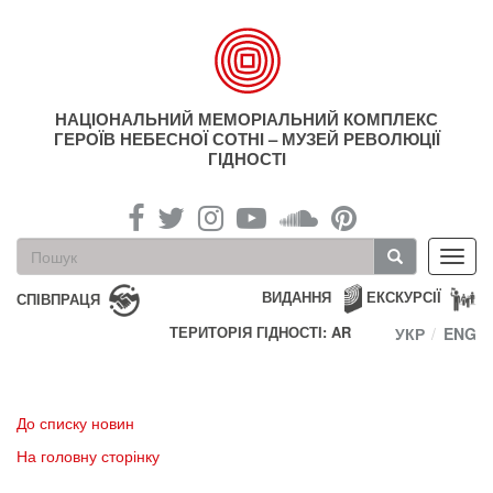
Перейти
до
основного
матеріалу
НАЦІОНАЛЬНИЙ МЕМОРІАЛЬНИЙ КОМПЛЕКС
ГЕРОЇВ НЕБЕСНОЇ СОТНІ – МУЗЕЙ РЕВОЛЮЦІЇ
ГІДНОСТІ
Пошукова
Toggl
форма
navig
Пошук
ВИДАННЯ
ЕКСКУРСІЇ
СПІВПРАЦЯ
ТЕРИТОРІЯ ГІДНОСТІ: AR
УКР
ENG
До списку новин
На головну сторінку