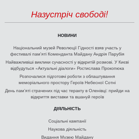
Назустріч свободі!
НОВИНИ
Національний музей Революції Гідності взяв участь у
фестивалі пам'яті Коменданта Майдану Андрія Парубія
Найважливіші виклики сучасності у відкритій розмові. У Києві
відбудуться «Актуальні діалоги» Ростислава Прокопюка
Розпочалися підготовчі роботи з облаштування
меморіального простору Героїв Небесної Сотні
День памʼяті страчених під час теракту в Оленівці: прийди на
відкриття виставки та вшануй героїв
ДІЯЛЬНІСТЬ
Соціальні кампанії
Наукова діяльність
Видання Музею Майдану