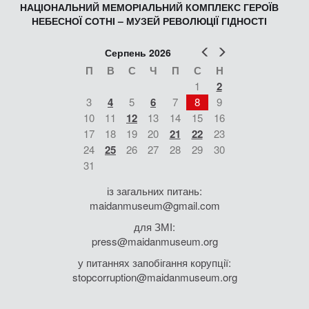
НАЦІОНАЛЬНИЙ МЕМОРІАЛЬНИЙ КОМПЛЕКС ГЕРОЇВ
НЕБЕСНОЇ СОТНІ – МУЗЕЙ РЕВОЛЮЦІЇ ГІДНОСТІ
Попер
Наст
Серпень 2026
П
В
С
Ч
П
С
Н
1
2
3
4
5
6
7
8
9
10
11
12
13
14
15
16
17
18
19
20
21
22
23
24
25
26
27
28
29
30
31
із загальних питань:
maidanmuseum@gmail.com
для ЗМІ:
press@maidanmuseum.org
у питаннях запобігання корупції:
stopcorruption@maidanmuseum.org