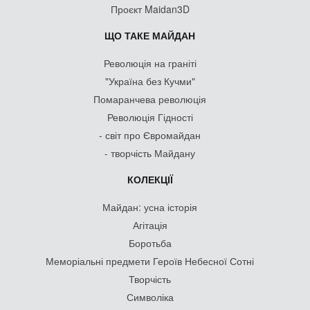
Проєкт Maidan3D
ЩО ТАКЕ МАЙДАН
Революція на граніті
"Україна без Кучми"
Помаранчева революція
Революція Гідності
- світ про Євромайдан
- творчість Майдану
КОЛЕКЦІЇ
Майдан: усна історія
Агітація
Боротьба
Меморіальні предмети Героїв Небесної Сотні
Творчість
Символіка