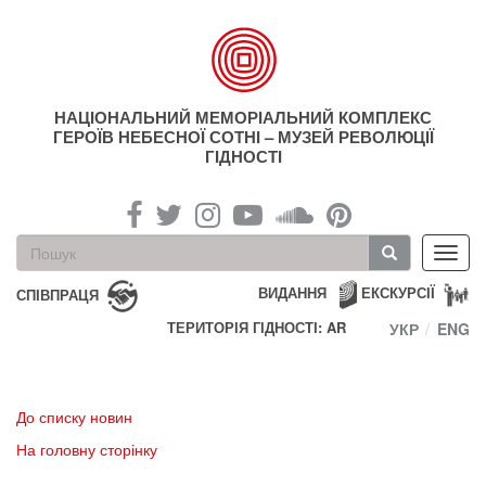
Перейти
до
основного
матеріалу
НАЦІОНАЛЬНИЙ МЕМОРІАЛЬНИЙ КОМПЛЕКС
ГЕРОЇВ НЕБЕСНОЇ СОТНІ – МУЗЕЙ РЕВОЛЮЦІЇ
ГІДНОСТІ
Пошукова
Toggl
форма
navig
Пошук
ВИДАННЯ
ЕКСКУРСІЇ
СПІВПРАЦЯ
ТЕРИТОРІЯ ГІДНОСТІ: AR
УКР
ENG
До списку новин
На головну сторінку