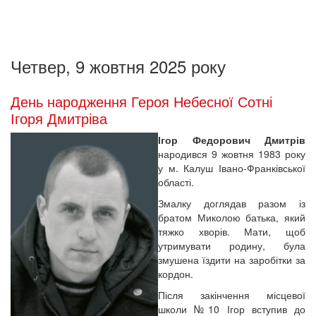
Четвер, 9 жовтня 2025 року
День народження Героя Небесної Сотні
Ігоря Дмитріва
Ігор Федорович Дмитрів
народився 9 жовтня 1983 року
у м. Калуш Івано-Франківської
області.
Змалку доглядав разом із
братом Миколою батька, який
тяжко хворів. Мати, щоб
утримувати родину, була
змушена їздити на заробітки за
кордон.
Після закінчення місцевої
школи №10 Ігор вступив до