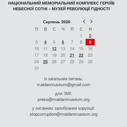
НАЦІОНАЛЬНИЙ МЕМОРІАЛЬНИЙ КОМПЛЕКС ГЕРОЇВ
НЕБЕСНОЇ СОТНІ – МУЗЕЙ РЕВОЛЮЦІЇ ГІДНОСТІ
Попер
Наст
Серпень 2026
П
В
С
Ч
П
С
Н
1
2
3
4
5
6
7
8
9
10
11
12
13
14
15
16
17
18
19
20
21
22
23
24
25
26
27
28
29
30
31
із загальних питань:
maidanmuseum@gmail.com
для ЗМІ:
press@maidanmuseum.org
у питаннях запобігання корупції:
stopcorruption@maidanmuseum.org