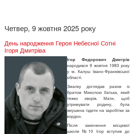
Четвер, 9 жовтня 2025 року
День народження Героя Небесної Сотні
Ігоря Дмитріва
Ігор Федорович Дмитрів
народився 9 жовтня 1983 року
у м. Калуш Івано-Франківської
області.
Змалку доглядав разом із
братом Миколою батька, який
тяжко хворів. Мати, щоб
утримувати родину, була
змушена їздити на заробітки за
кордон.
Після закінчення місцевої
школи №10 Ігор вступив до