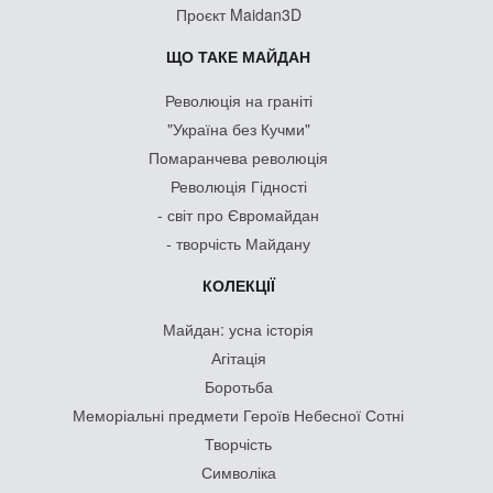
Проєкт Maidan3D
ЩО ТАКЕ МАЙДАН
Революція на граніті
"Україна без Кучми"
Помаранчева революція
Революція Гідності
- світ про Євромайдан
- творчість Майдану
КОЛЕКЦІЇ
Майдан: усна історія
Агітація
Боротьба
Меморіальні предмети Героїв Небесної Сотні
Творчість
Символіка