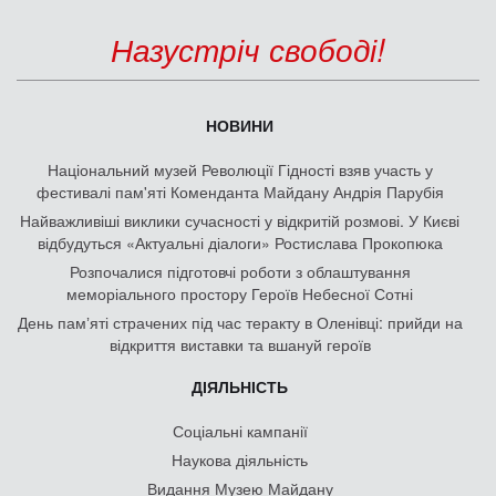
Назустріч свободі!
НОВИНИ
Національний музей Революції Гідності взяв участь у
фестивалі пам'яті Коменданта Майдану Андрія Парубія
Найважливіші виклики сучасності у відкритій розмові. У Києві
відбудуться «Актуальні діалоги» Ростислава Прокопюка
Розпочалися підготовчі роботи з облаштування
меморіального простору Героїв Небесної Сотні
День памʼяті страчених під час теракту в Оленівці: прийди на
відкриття виставки та вшануй героїв
ДІЯЛЬНІСТЬ
Соціальні кампанії
Наукова діяльність
Видання Музею Майдану