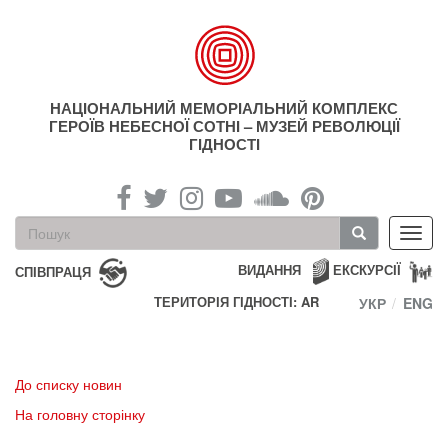
Перейти
до
основного
матеріалу
НАЦІОНАЛЬНИЙ МЕМОРІАЛЬНИЙ КОМПЛЕКС
ГЕРОЇВ НЕБЕСНОЇ СОТНІ – МУЗЕЙ РЕВОЛЮЦІЇ
ГІДНОСТІ
Пошукова
Toggl
форма
navig
Пошук
ВИДАННЯ
ЕКСКУРСІЇ
СПІВПРАЦЯ
ТЕРИТОРІЯ ГІДНОСТІ: AR
УКР
ENG
До списку новин
На головну сторінку