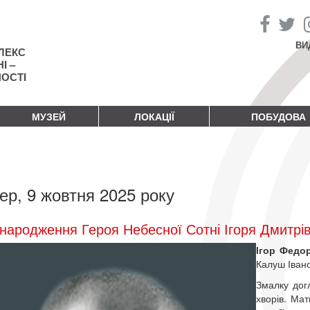
ВИ
ЛЕКС
І –
НОСТІ
МУЗЕЙ
ЛОКАЦІЇ
ПОБУДОВА
ер, 9 жовтня 2025 року
народження Героя Небесної Сотні Ігоря Дмитрі
Ігор Федо
Калуш Івано
Змалку дог
хворів. Ма