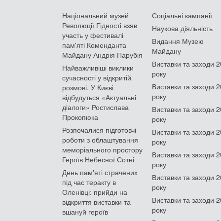
Національний музей
Соціальні кампанії
Революції Гідності взяв
Наукова діяльність
участь у фестивалі
Видання Музею
пам'яті Коменданта
Майдану
Майдану Андрія Парубія
Виставки та заходи 
Найважливіші виклики
року
сучасності у відкритій
Виставки та заходи 
розмові. У Києві
року
відбудуться «Актуальні
діалоги» Ростислава
Виставки та заходи 
Прокопюка
року
Розпочалися підготовчі
Виставки та заходи 
роботи з облаштування
року
меморіального простору
Виставки та заходи 
Героїв Небесної Сотні
року
День памʼяті страчених
Виставки та заходи 
під час теракту в
року
Оленівці: прийди на
Виставки та заходи 
відкриття виставки та
року
вшануй героїв