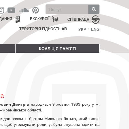
Пошукова
форма
Пошук
ДАННЯ
ЕКСКУРСІЇ
СПІВПРАЦЯ
ТЕРИТОРІЯ ГІДНОСТІ: AR
УКР
ENG
КОАЛІЦІЯ ПАМ'ЯТІ
ва
рович Дмитрів
народився 9 жовтня 1983 року у м.
-Франківської області.
лядав разом із братом Миколою батька, який тяжко
ти, щоб утримувати родину, була змушена їздити на