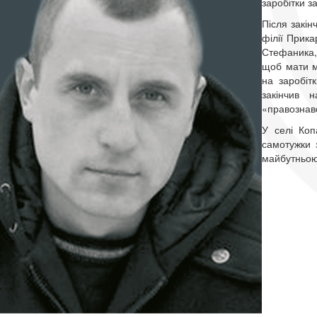
заробітки з
Після закін
філії Прика
Стефаника,
щоб мати мо
на заробітк
закінчив 
«правознав
У селі Коп
самотужки 
майбутньо