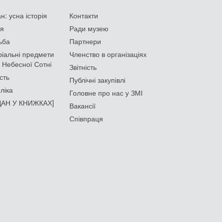
: усна історія
Контакти
ія
Ради музею
ьба
Партнери
іальні предмети
Членство в організаціях
 Небесної Сотні
Звітність
сть
Публічні закупівлі
ліка
Головне про нас у ЗМІ
АН У КНИЖКАХ]
Вакансії
Співпраця