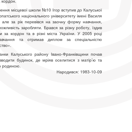
а кордон.
чення місцевої школи №10 Ігор вступив до Калуської
рпатського національного університету імені Василя
 але за рік перевівся на заочну форму навчання,
жливість заробляти. Брався за різну роботу, їздив
и за кордон та в різні міста України. У 2005 році
навчання та отримав диплом за спеціальністю
ство».
анки Калуського району Івано-Франківщини почав
зводити будинок, де мріяв оселитися з матір’ю та
ю родиною.
Народився: 1983-10-09