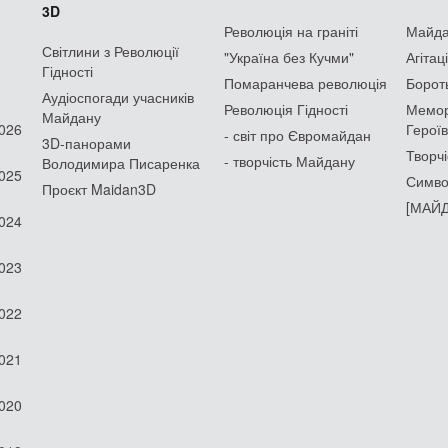
3D
Революція на граніті
Майдан
Світлини з Революції
"Україна без Кучми"
Агітац
Гідності
Помаранчева революція
Борот
Аудіоспогади учасників
Революція Гідності
Мемор
Майдану
2026
Героїв
- світ про Євромайдан
3D-панорами
Творчі
- творчість Майдану
Володимира Писаренка
2025
Симво
Проєкт Maidan3D
[МАЙД
2024
2023
2022
2021
2020