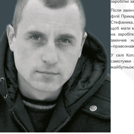
заробітки з
Після закін
філії Прика
Стефаника,
щоб мати мо
на заробітк
закінчив 
«правознав
У селі Коп
самотужки 
майбутньо