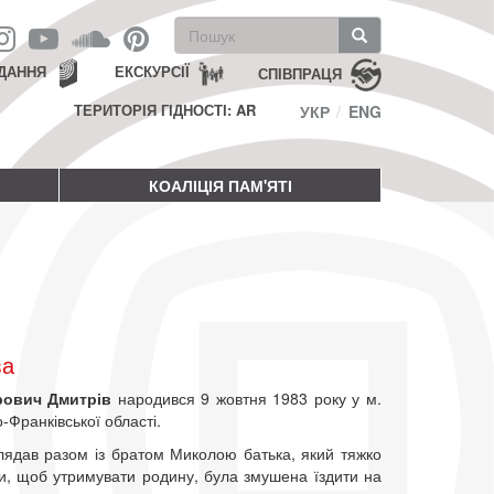
Пошукова
форма
Пошук
ДАННЯ
ЕКСКУРСІЇ
СПІВПРАЦЯ
ТЕРИТОРІЯ ГІДНОСТІ: AR
УКР
ENG
КОАЛІЦІЯ ПАМ'ЯТІ
ва
рович Дмитрів
народився 9 жовтня 1983 року у м.
-Франківської області.
лядав разом із братом Миколою батька, який тяжко
ти, щоб утримувати родину, була змушена їздити на