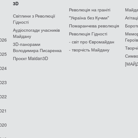
3D
Революція на граніті
Майдан
Світлини з Революції
"Україна без Кучми"
Агітац
Гідності
Помаранчева революція
Борот
Аудіоспогади учасників
Революція Гідності
Мемор
Майдану
2026
Героїв
- світ про Євромайдан
3D-панорами
Творчі
- творчість Майдану
Володимира Писаренка
2025
Симво
Проєкт Maidan3D
[МАЙД
2024
2023
2022
2021
2020