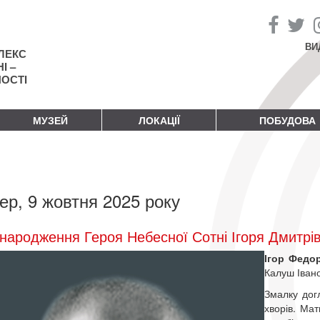
ВИ
ЛЕКС
І –
НОСТІ
МУЗЕЙ
ЛОКАЦІЇ
ПОБУДОВА
ер, 9 жовтня 2025 року
народження Героя Небесної Сотні Ігоря Дмитрі
Ігор Федо
Калуш Івано
Змалку дог
хворів. Ма