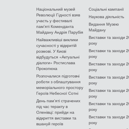
Національний музей
Соціальні кампанії
Революції Гідності взяв
Наукова діяльність
участь у фестивалі
Видання Музею
пам'яті Коменданта
Майдану
Майдану Андрія Парубія
Виставки та заходи 
Найважливіші виклики
року
сучасності у відкритій
Виставки та заходи 
розмові. У Києві
року
відбудуться «Актуальні
діалоги» Ростислава
Виставки та заходи 
Прокопюка
року
Розпочалися підготовчі
Виставки та заходи 
роботи з облаштування
року
меморіального простору
Виставки та заходи 
Героїв Небесної Сотні
року
День памʼяті страчених
Виставки та заходи 
під час теракту в
року
Оленівці: прийди на
Виставки та заходи 
відкриття виставки та
року
вшануй героїв