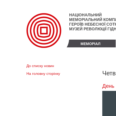
Перейти
до
основного
НАЦІОНАЛЬНИЙ
матеріалу
МЕМОРІАЛЬНИЙ КОМП
ГЕРОЇВ НЕБЕСНОЇ СОТН
МУЗЕЙ РЕВОЛЮЦІЇ ГІД
МЕМОРІАЛ
До списку новин
Четв
На головну сторінку
День 