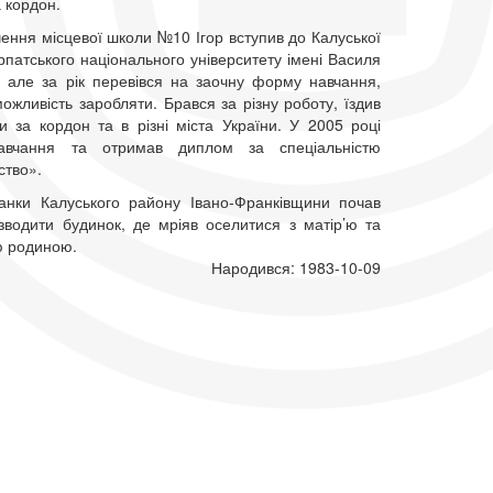
а кордон.
чення місцевої школи №10 Ігор вступив до Калуської
рпатського національного університету імені Василя
 але за рік перевівся на заочну форму навчання,
жливість заробляти. Брався за різну роботу, їздив
и за кордон та в різні міста України. У 2005 році
навчання та отримав диплом за спеціальністю
ство».
анки Калуського району Івано-Франківщини почав
зводити будинок, де мріяв оселитися з матір’ю та
ю родиною.
Народився: 1983-10-09