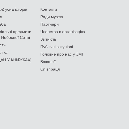
: усна історія
Контакти
ія
Ради музею
ьба
Партнери
іальні предмети
Членство в організаціях
 Небесної Сотні
Звітність
сть
Публічні закупівлі
ліка
Головне про нас у ЗМІ
АН У КНИЖКАХ]
Вакансії
Співпраця