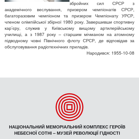
збройних сил СРСР з
академічного веслування, призером чемпіонатів СРСР,
багаторазовим чемпіоном та призером Чемпіонату УРСР,
членом олімпійської збірної 1980 року. Завершивши спортивну
кар’єру, служив у Київському вищому артилерійському
училищі, а з 1987 року – старшим мічманом на атомному
підводному човні Північного флоту СРСР, де відповідав за
обслуговування радіотехнічних приладів.
Народився: 1955-10-08
НАЦІОНАЛЬНИЙ МЕМОРІАЛЬНИЙ КОМПЛЕКС ГЕРОЇВ
НЕБЕСНОЇ СОТНІ – МУЗЕЙ РЕВОЛЮЦІЇ ГІДНОСТІ