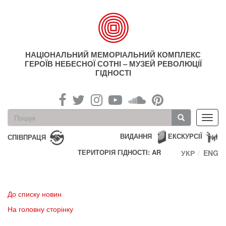
Перейти
до
основного
матеріалу
НАЦІОНАЛЬНИЙ МЕМОРІАЛЬНИЙ КОМПЛЕКС
ГЕРОЇВ НЕБЕСНОЇ СОТНІ – МУЗЕЙ РЕВОЛЮЦІЇ
ГІДНОСТІ
Пошукова
Toggl
форма
navig
Пошук
ВИДАННЯ
ЕКСКУРСІЇ
СПІВПРАЦЯ
ТЕРИТОРІЯ ГІДНОСТІ: AR
УКР
ENG
До списку новин
На головну сторінку