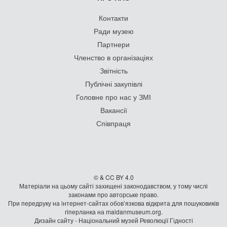
Контакти
Ради музею
Партнери
Членство в організаціях
Звітність
Публічні закупівлі
Головне про нас у ЗМІ
Вакансії
Співпраця
© & CC BY 4.0
Матеріали на цьому сайті захищені законодавством, у тому числі
законами про авторське право.
При передруку на iнтернет-сайтах обов’язкова відкрита для пошуковиків
гiперланка на maidanmuseum.org.
Дизайн сайту - Національний музей Революції Гідності