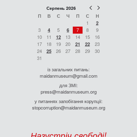
Попер
Наст
Серпень 2026
П
В
С
Ч
П
С
Н
1
2
3
4
5
6
7
8
9
10
11
12
13
14
15
16
17
18
19
20
21
22
23
24
25
26
27
28
29
30
31
із загальних питань:
maidanmuseum@gmail.com
для ЗМІ:
press@maidanmuseum.org
у питаннях запобігання корупції:
stopcorruption@maidanmuseum.org
Назустріч свободі!