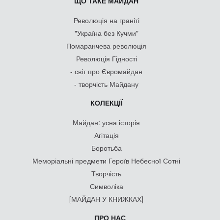
ЩО ТАКЕ МАЙДАН
Революція на граніті
"Україна без Кучми"
Помаранчева революція
Революція Гідності
- світ про Євромайдан
- творчість Майдану
КОЛЕКЦІЇ
Майдан: усна історія
Агітація
Боротьба
Меморіальні предмети Героїв Небесної Сотні
Творчість
Символіка
[МАЙДАН У КНИЖКАХ]
ПРО НАС