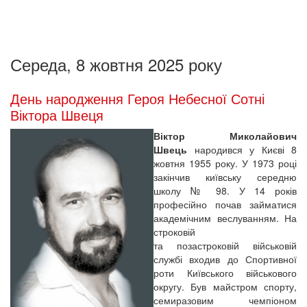
Середа, 8 жовтня 2025 року
День народження Героя Небесної Сотні
Віктора Швеця
Віктор Миколайович
Швець
народився у Києві 8
жовтня 1955 року. У 1973 році
закінчив київську середню
школу № 98. У 14 років
професійно почав займатися
академічним веслуванням. На
строковій
та позастроковій військовій
службі входив до Спортивної
роти Київського військового
округу. Був майстром спорту,
семиразовим чемпіоном