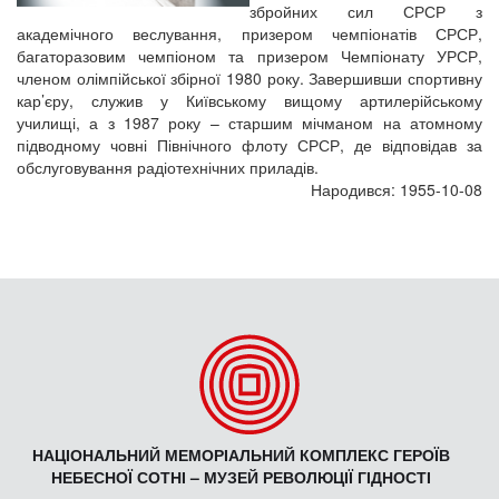
збройних сил СРСР з
академічного веслування, призером чемпіонатів СРСР,
багаторазовим чемпіоном та призером Чемпіонату УРСР,
членом олімпійської збірної 1980 року. Завершивши спортивну
кар’єру, служив у Київському вищому артилерійському
училищі, а з 1987 року – старшим мічманом на атомному
підводному човні Північного флоту СРСР, де відповідав за
обслуговування радіотехнічних приладів.
Народився: 1955-10-08
НАЦІОНАЛЬНИЙ МЕМОРІАЛЬНИЙ КОМПЛЕКС ГЕРОЇВ
НЕБЕСНОЇ СОТНІ – МУЗЕЙ РЕВОЛЮЦІЇ ГІДНОСТІ