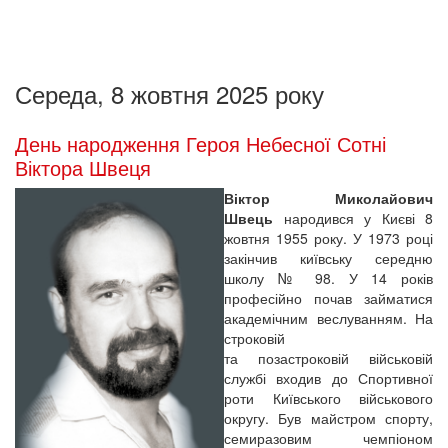
Середа, 8 жовтня 2025 року
День народження Героя Небесної Сотні
Віктора Швеця
Віктор Миколайович
Швець
народився у Києві 8
жовтня 1955 року. У 1973 році
закінчив київську середню
школу № 98. У 14 років
професійно почав займатися
академічним веслуванням. На
строковій
та позастроковій військовій
службі входив до Спортивної
роти Київського військового
округу. Був майстром спорту,
семиразовим чемпіоном