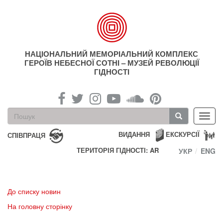
Перейти
до
основного
матеріалу
НАЦІОНАЛЬНИЙ МЕМОРІАЛЬНИЙ КОМПЛЕКС
ГЕРОЇВ НЕБЕСНОЇ СОТНІ – МУЗЕЙ РЕВОЛЮЦІЇ
ГІДНОСТІ
Пошукова
Toggl
форма
navig
Пошук
ВИДАННЯ
ЕКСКУРСІЇ
СПІВПРАЦЯ
ТЕРИТОРІЯ ГІДНОСТІ: AR
УКР
ENG
До списку новин
На головну сторінку