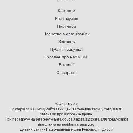
Контакти
Ради музею
Партнери
Членство в організаціях
Звітність
Публічні закупівлі
Головне про нас у ЗМІ
Вакансії
Співпраця
© & CC BY 4.0
Матеріали на цьому сайті захищені законодавством, у тому числі
законами про авторське право.
При передруку на iнтернет-сайтах обов’язкова відкрита для пошуковиків
гiперланка на maidanmuseum.org.
Дизайн сайту - Національний музей Революції Гідності