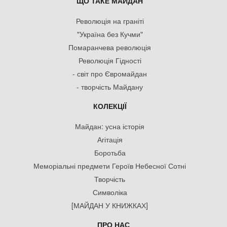
ЩО ТАКЕ МАЙДАН
Революція на граніті
"Україна без Кучми"
Помаранчева революція
Революція Гідності
- світ про Євромайдан
- творчість Майдану
КОЛЕКЦІЇ
Майдан: усна історія
Агітація
Боротьба
Меморіальні предмети Героїв Небесної Сотні
Творчість
Символіка
[МАЙДАН У КНИЖКАХ]
ПРО НАС