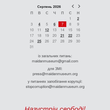
Попер
Наст
Серпень 2026
П
В
С
Ч
П
С
Н
1
2
3
4
5
6
7
8
9
10
11
12
13
14
15
16
17
18
19
20
21
22
23
24
25
26
27
28
29
30
31
із загальних питань:
maidanmuseum@gmail.com
для ЗМІ:
press@maidanmuseum.org
у питаннях запобігання корупції:
stopcorruption@maidanmuseum.org
Назустріч свободі!