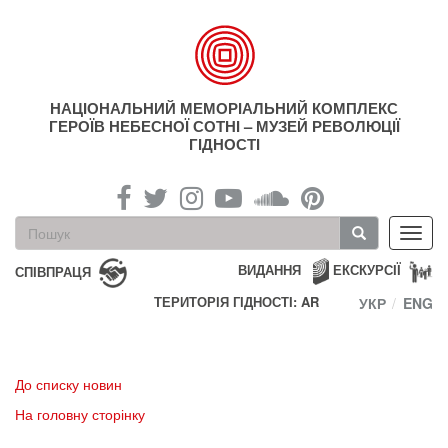
Перейти
до
основного
матеріалу
НАЦІОНАЛЬНИЙ МЕМОРІАЛЬНИЙ КОМПЛЕКС
ГЕРОЇВ НЕБЕСНОЇ СОТНІ – МУЗЕЙ РЕВОЛЮЦІЇ
ГІДНОСТІ
Пошукова
Toggl
форма
navig
Пошук
ВИДАННЯ
ЕКСКУРСІЇ
СПІВПРАЦЯ
ТЕРИТОРІЯ ГІДНОСТІ: AR
УКР
ENG
До списку новин
На головну сторінку