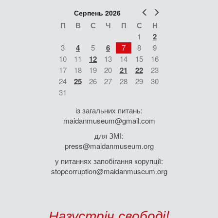
Попер
Наст
Серпень 2026
П
В
С
Ч
П
С
Н
1
2
3
4
5
6
7
8
9
10
11
12
13
14
15
16
17
18
19
20
21
22
23
24
25
26
27
28
29
30
31
із загальних питань:
maidanmuseum@gmail.com
для ЗМІ:
press@maidanmuseum.org
у питаннях запобігання корупції:
stopcorruption@maidanmuseum.org
Назустріч свободі!