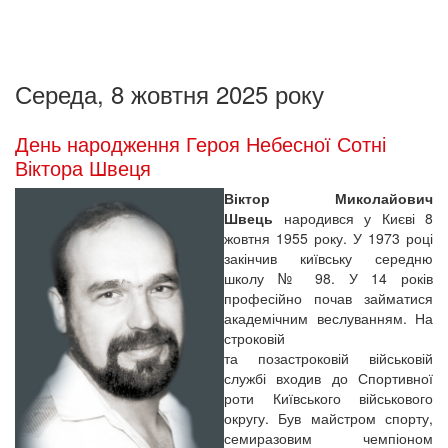
Середа, 8 жовтня 2025 року
День народження Героя Небесної Сотні
Віктора Швеця
Віктор Миколайович
Швець
народився у Києві 8
жовтня 1955 року. У 1973 році
закінчив київську середню
школу № 98. У 14 років
професійно почав займатися
академічним веслуванням. На
строковій
та позастроковій військовій
службі входив до Спортивної
роти Київського військового
округу. Був майстром спорту,
семиразовим чемпіоном