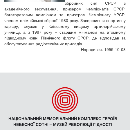
збройних сил СРСР з
академічного веслування, призером чемпіонатів СРСР,
багаторазовим чемпіоном та призером Чемпіонату УРСР,
членом олімпійської збірної 1980 року. Завершивши спортивну
кар’єру, служив у Київському вищому артилерійському
училищі, а з 1987 року – старшим мічманом на атомному
підводному човні Північного флоту СРСР, де відповідав за
обслуговування радіотехнічних приладів.
Народився: 1955-10-08
НАЦІОНАЛЬНИЙ МЕМОРІАЛЬНИЙ КОМПЛЕКС ГЕРОЇВ
НЕБЕСНОЇ СОТНІ – МУЗЕЙ РЕВОЛЮЦІЇ ГІДНОСТІ