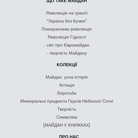
ЩО ТАКЕ МАЙДАН
Революція на граніті
"Україна без Кучми"
Помаранчева революція
Революція Гідності
- світ про Євромайдан
- творчість Майдану
КОЛЕКЦІЇ
Майдан: усна історія
Агітація
Боротьба
Меморіальні предмети Героїв Небесної Сотні
Творчість
Символіка
[МАЙДАН У КНИЖКАХ]
ПРО НАС