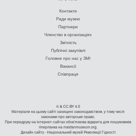
Контакти
Ради музею
Партнери
Членство в організаціях
Звітність
Публічні закупівлі
Головне про нас у ЗМІ
Вакансії
Співпраця
© & CC BY 4.0
Матеріали на цьому сайті захищені законодавством, у тому числі
законами про авторське право.
При передруку на iнтернет-сайтах обов’язкова відкрита для пошуковиків
гiперланка на maidanmuseum.org.
Дизайн сайту - Національний музей Революції Гідності