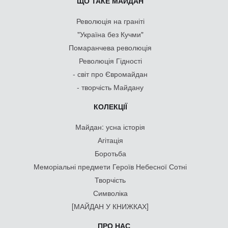
ЩО ТАКЕ МАЙДАН
Революція на граніті
"Україна без Кучми"
Помаранчева революція
Революція Гідності
- світ про Євромайдан
- творчість Майдану
КОЛЕКЦІЇ
Майдан: усна історія
Агітація
Боротьба
Меморіальні предмети Героїв Небесної Сотні
Творчість
Символіка
[МАЙДАН У КНИЖКАХ]
ПРО НАС