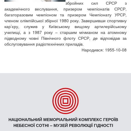
збройних сил СРСР з
академічного веслування, призером чемпіонатів СРСР,
багаторазовим чемпіоном та призером Чемпіонату УРСР,
членом олімпійської збірної 1980 року. Завершивши спортивну
кар’єру, служив у Київському вищому артилерійському
училищі, а з 1987 року – старшим мічманом на атомному
підводному човні Північного флоту СРСР, де відповідав за
обслуговування радіотехнічних приладів.
Народився: 1955-10-08
НАЦІОНАЛЬНИЙ МЕМОРІАЛЬНИЙ КОМПЛЕКС ГЕРОЇВ
НЕБЕСНОЇ СОТНІ – МУЗЕЙ РЕВОЛЮЦІЇ ГІДНОСТІ