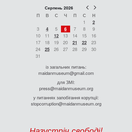
Попер
Наст
Серпень 2026
П
В
С
Ч
П
С
Н
1
2
3
4
5
6
7
8
9
10
11
12
13
14
15
16
17
18
19
20
21
22
23
24
25
26
27
28
29
30
31
із загальних питань:
maidanmuseum@gmail.com
для ЗМІ:
press@maidanmuseum.org
у питаннях запобігання корупції:
stopcorruption@maidanmuseum.org
Назустріч свободі!