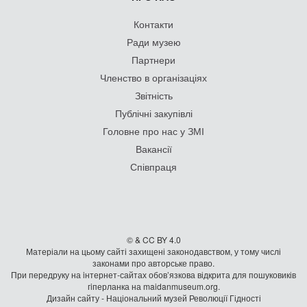
Контакти
Ради музею
Партнери
Членство в організаціях
Звітність
Публічні закупівлі
Головне про нас у ЗМІ
Вакансії
Співпраця
© & CC BY 4.0
Матеріали на цьому сайті захищені законодавством, у тому числі
законами про авторське право.
При передруку на iнтернет-сайтах обов’язкова відкрита для пошуковиків
гiперланка на maidanmuseum.org.
Дизайн сайту - Національний музей Революції Гідності