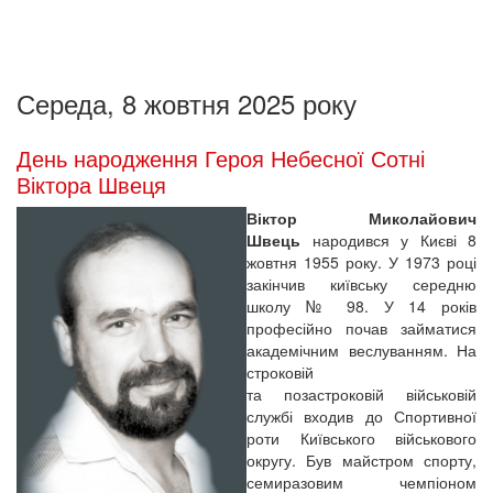
Середа, 8 жовтня 2025 року
День народження Героя Небесної Сотні
Віктора Швеця
Віктор Миколайович
Швець
народився у Києві 8
жовтня 1955 року. У 1973 році
закінчив київську середню
школу № 98. У 14 років
професійно почав займатися
академічним веслуванням. На
строковій
та позастроковій військовій
службі входив до Спортивної
роти Київського військового
округу. Був майстром спорту,
семиразовим чемпіоном