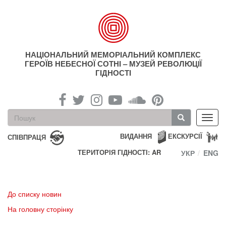
Перейти
до
основного
матеріалу
НАЦІОНАЛЬНИЙ МЕМОРІАЛЬНИЙ КОМПЛЕКС
ГЕРОЇВ НЕБЕСНОЇ СОТНІ – МУЗЕЙ РЕВОЛЮЦІЇ
ГІДНОСТІ
Пошукова
Toggl
форма
navig
Пошук
ВИДАННЯ
ЕКСКУРСІЇ
СПІВПРАЦЯ
ТЕРИТОРІЯ ГІДНОСТІ: AR
УКР
ENG
До списку новин
На головну сторінку