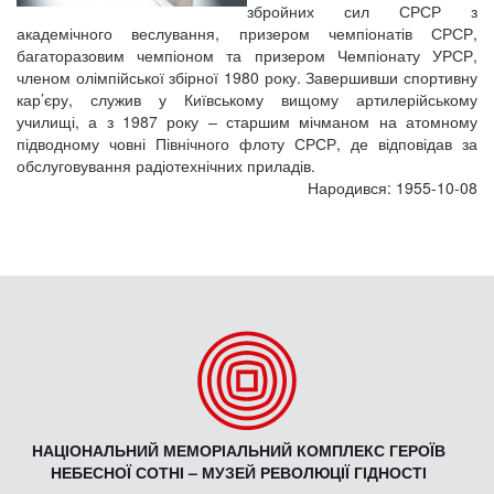
збройних сил СРСР з
академічного веслування, призером чемпіонатів СРСР,
багаторазовим чемпіоном та призером Чемпіонату УРСР,
членом олімпійської збірної 1980 року. Завершивши спортивну
кар’єру, служив у Київському вищому артилерійському
училищі, а з 1987 року – старшим мічманом на атомному
підводному човні Північного флоту СРСР, де відповідав за
обслуговування радіотехнічних приладів.
Народився: 1955-10-08
НАЦІОНАЛЬНИЙ МЕМОРІАЛЬНИЙ КОМПЛЕКС ГЕРОЇВ
НЕБЕСНОЇ СОТНІ – МУЗЕЙ РЕВОЛЮЦІЇ ГІДНОСТІ