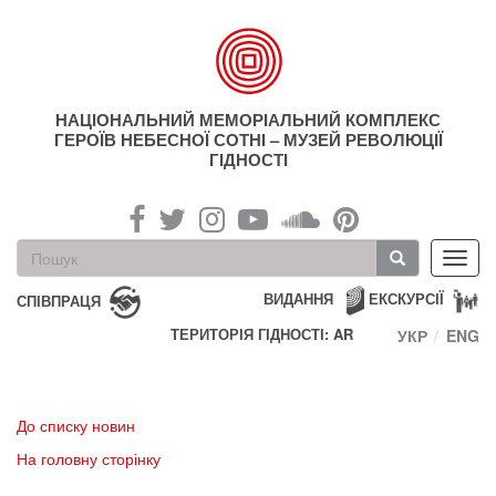
Перейти
до
основного
матеріалу
НАЦІОНАЛЬНИЙ МЕМОРІАЛЬНИЙ КОМПЛЕКС
ГЕРОЇВ НЕБЕСНОЇ СОТНІ – МУЗЕЙ РЕВОЛЮЦІЇ
ГІДНОСТІ
Пошукова
Toggl
форма
navig
Пошук
ВИДАННЯ
ЕКСКУРСІЇ
СПІВПРАЦЯ
ТЕРИТОРІЯ ГІДНОСТІ: AR
УКР
ENG
До списку новин
На головну сторінку