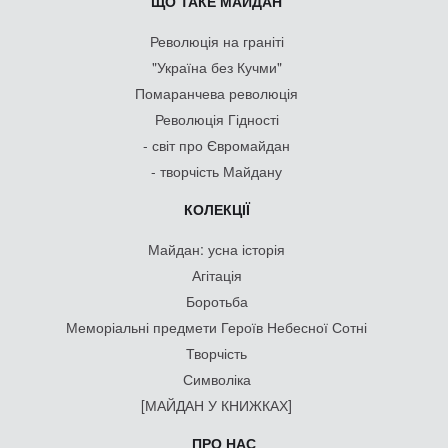
ЩО ТАКЕ МАЙДАН
Революція на граніті
"Україна без Кучми"
Помаранчева революція
Революція Гідності
- світ про Євромайдан
- творчість Майдану
КОЛЕКЦІЇ
Майдан: усна історія
Агітація
Боротьба
Меморіальні предмети Героїв Небесної Сотні
Творчість
Символіка
[МАЙДАН У КНИЖКАХ]
ПРО НАС