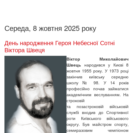
Середа, 8 жовтня 2025 року
День народження Героя Небесної Сотні
Віктора Швеця
Віктор Миколайович
Швець
народився у Києві 8
жовтня 1955 року. У 1973 році
закінчив київську середню
школу № 98. У 14 років
професійно почав займатися
академічним веслуванням. На
строковій
та позастроковій військовій
службі входив до Спортивної
роти Київського військового
округу. Був майстром спорту,
семиразовим чемпіоном