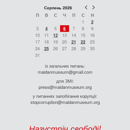
Попер
Наст
Серпень 2026
П
В
С
Ч
П
С
Н
1
2
3
4
5
6
7
8
9
10
11
12
13
14
15
16
17
18
19
20
21
22
23
24
25
26
27
28
29
30
31
із загальних питань:
maidanmuseum@gmail.com
для ЗМІ:
press@maidanmuseum.org
у питаннях запобігання корупції:
stopcorruption@maidanmuseum.org
Назустріч свободі!