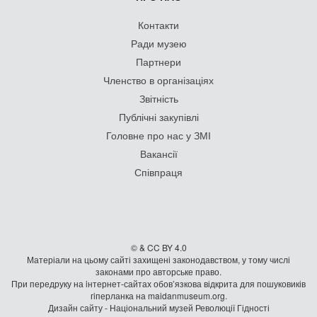
Контакти
Ради музею
Партнери
Членство в організаціях
Звітність
Публічні закупівлі
Головне про нас у ЗМІ
Вакансії
Співпраця
© & CC BY 4.0
Матеріали на цьому сайті захищені законодавством, у тому числі
законами про авторське право.
При передруку на iнтернет-сайтах обов’язкова відкрита для пошуковиків
гiперланка на maidanmuseum.org.
Дизайн сайту - Національний музей Революції Гідності