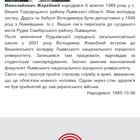
Миколайович Жеребний
народився 6 жовтня 1985 року у с.
Вишня Городоцького району Львівської області. Мав молодшу
сестру. Дідусь та бабуся Володимира були депортовані у 1946
році з Лемківщини. Із с. Вишня сім’я переїхала до сусіднього
міста Рудки Самбірського району Львівщини.
Після закінчення Рудьківської середньої загальноосвітньої
школи у 2001 році Володимир Жеребний вступив до
Вишнянського коледжу Львівського національного аграрного
університету. Залишився там працювати, відповідав за
студентське самоврядування. Заочно закінчив економічний
факультет Львівського національного аграрного університету.
Свого часу прагнув пройти строкову службу в армії, вважаючи,
що це обов’язок кожного чоловіка. Однак через стан здоров’я
не був прийнятий до лав українського війська.
Народився: 1985-10-06