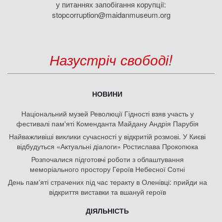
у питаннях запобігання корупції:
stopcorruption@maidanmuseum.org
Назустріч свободі!
НОВИНИ
Національний музей Революції Гідності взяв участь у
фестивалі пам'яті Коменданта Майдану Андрія Парубія
Найважливіші виклики сучасності у відкритій розмові. У Києві
відбудуться «Актуальні діалоги» Ростислава Прокопюка
Розпочалися підготовчі роботи з облаштування
меморіального простору Героїв Небесної Сотні
День памʼяті страчених під час теракту в Оленівці: прийди на
відкриття виставки та вшануй героїв
ДІЯЛЬНІСТЬ