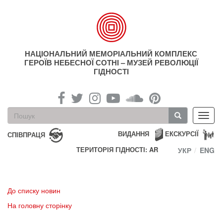
Перейти
до
основного
матеріалу
НАЦІОНАЛЬНИЙ МЕМОРІАЛЬНИЙ КОМПЛЕКС
ГЕРОЇВ НЕБЕСНОЇ СОТНІ – МУЗЕЙ РЕВОЛЮЦІЇ
ГІДНОСТІ
Пошукова
Toggl
форма
navig
Пошук
ВИДАННЯ
ЕКСКУРСІЇ
СПІВПРАЦЯ
ТЕРИТОРІЯ ГІДНОСТІ: AR
УКР
ENG
До списку новин
На головну сторінку