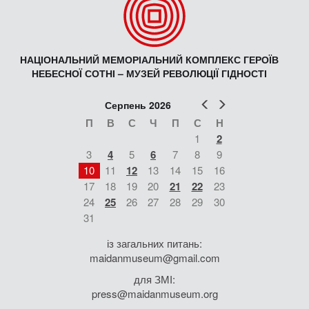
НАЦІОНАЛЬНИЙ МЕМОРІАЛЬНИЙ КОМПЛЕКС ГЕРОЇВ
НЕБЕСНОЇ СОТНІ – МУЗЕЙ РЕВОЛЮЦІЇ ГІДНОСТІ
Попер
Наст
Серпень 2026
П
В
С
Ч
П
С
Н
1
2
3
4
5
6
7
8
9
10
11
12
13
14
15
16
17
18
19
20
21
22
23
24
25
26
27
28
29
30
31
із загальних питань:
maidanmuseum@gmail.com
для ЗМІ:
press@maidanmuseum.org