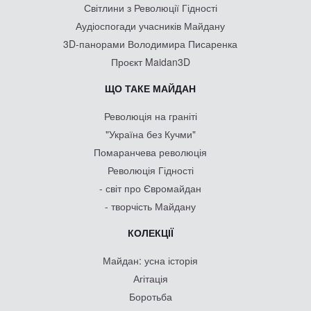
Світлини з Революції Гідності
Аудіоспогади учасників Майдану
3D-панорами Володимира Писаренка
Проєкт Maidan3D
ЩО ТАКЕ МАЙДАН
Революція на граніті
"Україна без Кучми"
Помаранчева революція
Революція Гідності
- світ про Євромайдан
- творчість Майдану
КОЛЕКЦІЇ
Майдан: усна історія
Агітація
Боротьба