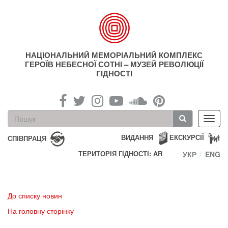
Перейти
до
основного
матеріалу
НАЦІОНАЛЬНИЙ МЕМОРІАЛЬНИЙ КОМПЛЕКС
ГЕРОЇВ НЕБЕСНОЇ СОТНІ – МУЗЕЙ РЕВОЛЮЦІЇ
ГІДНОСТІ
Пошукова
Toggl
форма
navig
Пошук
ВИДАННЯ
ЕКСКУРСІЇ
СПІВПРАЦЯ
ТЕРИТОРІЯ ГІДНОСТІ: AR
УКР
ENG
До списку новин
На головну сторінку