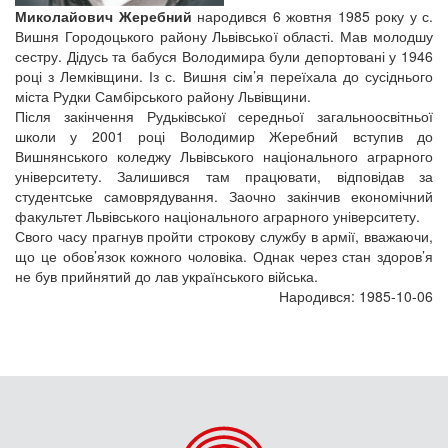
Миколайович Жеребний
народився 6 жовтня 1985 року у с.
Вишня Городоцького району Львівської області. Мав молодшу
сестру. Дідусь та бабуся Володимира були депортовані у 1946
році з Лемківщини. Із с. Вишня сім’я переїхала до сусіднього
міста Рудки Самбірського району Львівщини.
Після закінчення Рудьківської середньої загальноосвітньої
школи у 2001 році Володимир Жеребний вступив до
Вишнянського коледжу Львівського національного аграрного
університету. Залишився там працювати, відповідав за
студентське самоврядування. Заочно закінчив економічний
факультет Львівського національного аграрного університету.
Свого часу прагнув пройти строкову службу в армії, вважаючи,
що це обов’язок кожного чоловіка. Однак через стан здоров’я
не був прийнятий до лав українського війська.
Народився: 1985-10-06