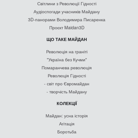
Світлини з Революції Гідності
Аудіоспогади учасників Майдану
3D-панорами Володимира Писаренка
Проєкт Maidan3D
ЩО ТАКЕ МАЙДАН
Революція на граніті
"Україна без Кучми"
Помаранчева революція
Революція Гідності
- світ про Євромайдан
- творчість Майдану
КОЛЕКЦІЇ
Майдан: усна історія
Агітація
Боротьба