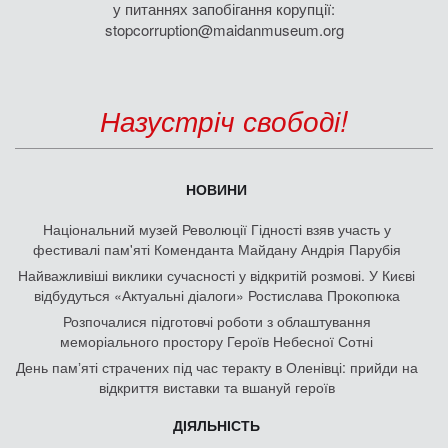
у питаннях запобігання корупції:
stopcorruption@maidanmuseum.org
Назустріч свободі!
НОВИНИ
Національний музей Революції Гідності взяв участь у
фестивалі пам'яті Коменданта Майдану Андрія Парубія
Найважливіші виклики сучасності у відкритій розмові. У Києві
відбудуться «Актуальні діалоги» Ростислава Прокопюка
Розпочалися підготовчі роботи з облаштування
меморіального простору Героїв Небесної Сотні
День памʼяті страчених під час теракту в Оленівці: прийди на
відкриття виставки та вшануй героїв
ДІЯЛЬНІСТЬ