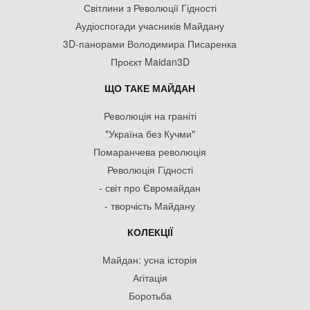
Світлини з Революції Гідності
Аудіоспогади учасників Майдану
3D-панорами Володимира Писаренка
Проєкт Maidan3D
ЩО ТАКЕ МАЙДАН
Революція на граніті
"Україна без Кучми"
Помаранчева революція
Революція Гідності
- світ про Євромайдан
- творчість Майдану
КОЛЕКЦІЇ
Майдан: усна історія
Агітація
Боротьба