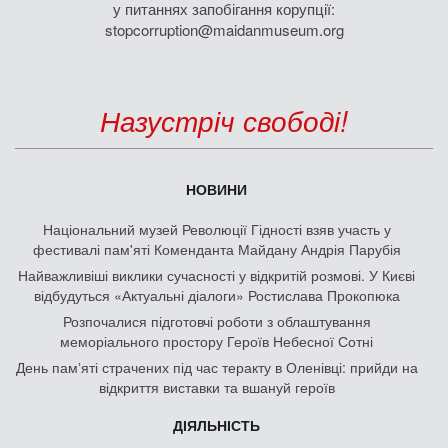
у питаннях запобігання корупції:
stopcorruption@maidanmuseum.org
Назустріч свободі!
НОВИНИ
Національний музей Революції Гідності взяв участь у
фестивалі пам'яті Коменданта Майдану Андрія Парубія
Найважливіші виклики сучасності у відкритій розмові. У Києві
відбудуться «Актуальні діалоги» Ростислава Прокопюка
Розпочалися підготовчі роботи з облаштування
меморіального простору Героїв Небесної Сотні
День памʼяті страчених під час теракту в Оленівці: прийди на
відкриття виставки та вшануй героїв
ДІЯЛЬНІСТЬ