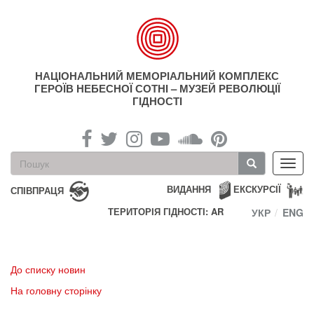
Перейти
до
основного
матеріалу
НАЦІОНАЛЬНИЙ МЕМОРІАЛЬНИЙ КОМПЛЕКС
ГЕРОЇВ НЕБЕСНОЇ СОТНІ – МУЗЕЙ РЕВОЛЮЦІЇ
ГІДНОСТІ
Пошукова
Toggl
форма
navig
Пошук
ВИДАННЯ
ЕКСКУРСІЇ
СПІВПРАЦЯ
ТЕРИТОРІЯ ГІДНОСТІ: AR
УКР
ENG
До списку новин
На головну сторінку