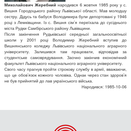
Миколайович Жеребний
народився 6 жовтня 1985 року у с.
Вишня Городоцького району Львівської області. Мав молодшу
сестру. Дідусь та бабуся Володимира були депортовані у 1946
році з Лемківщини. Із с. Вишня сім’я переїхала до сусіднього
міста Рудки Самбірського району Львівщини.
Після закінчення Рудьківської середньої загальноосвітньої
школи у 2001 році Володимир Жеребний вступив до
Вишнянського коледжу Львівського національного аграрного
університету. Залишився там працювати, відповідав за
студентське самоврядування. Заочно закінчив економічний
факультет Львівського національного аграрного університету.
Свого часу прагнув пройти строкову службу в армії, вважаючи,
що це обов’язок кожного чоловіка. Однак через стан здоров’я
не був прийнятий до лав українського війська.
Народився: 1985-10-06