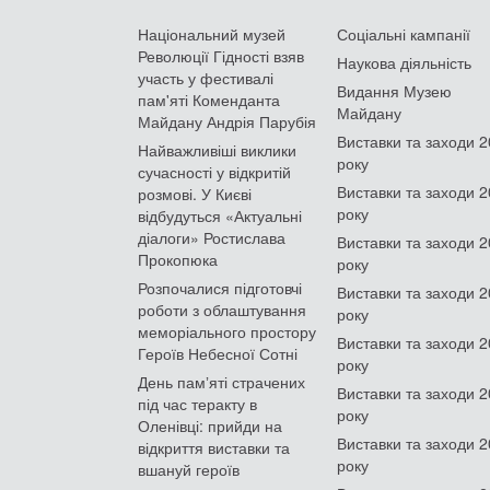
Національний музей
Соціальні кампанії
Революції Гідності взяв
Наукова діяльність
участь у фестивалі
Видання Музею
пам'яті Коменданта
Майдану
Майдану Андрія Парубія
Виставки та заходи 
Найважливіші виклики
року
сучасності у відкритій
Виставки та заходи 
розмові. У Києві
року
відбудуться «Актуальні
діалоги» Ростислава
Виставки та заходи 
Прокопюка
року
Розпочалися підготовчі
Виставки та заходи 
роботи з облаштування
року
меморіального простору
Виставки та заходи 
Героїв Небесної Сотні
року
День памʼяті страчених
Виставки та заходи 
під час теракту в
року
Оленівці: прийди на
Виставки та заходи 
відкриття виставки та
року
вшануй героїв