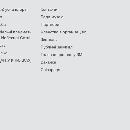
: усна історія
Контакти
ія
Ради музею
ьба
Партнери
іальні предмети
Членство в організаціях
 Небесної Сотні
Звітність
сть
Публічні закупівлі
ліка
Головне про нас у ЗМІ
АН У КНИЖКАХ]
Вакансії
Співпраця