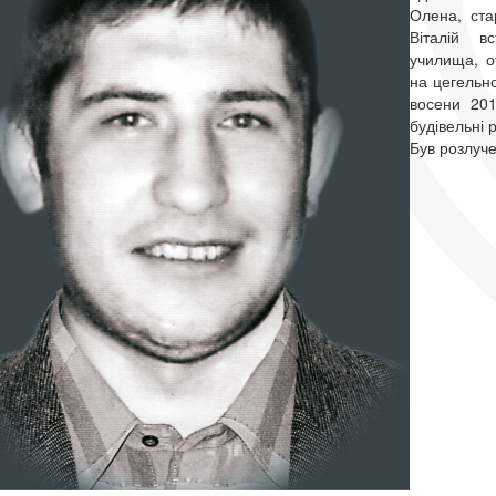
Олена, ста
Віталій в
училища, о
на цегельно
восени 201
будівельні 
Був розлуче