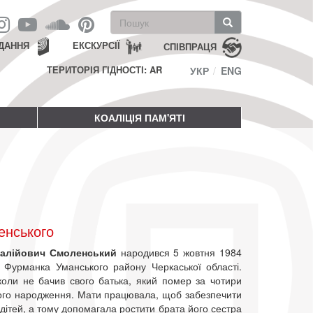
Пошукова
форма
Пошук
ДАННЯ
ЕКСКУРСІЇ
СПІВПРАЦЯ
ТЕРИТОРІЯ ГІДНОСТІ: AR
УКР
ENG
КОАЛІЦІЯ ПАМ'ЯТІ
енського
італійович Смоленський
народився 5 жовтня 1984
і Фурманка Уманського району Черкаської області.
коли не бачив свого батька, який помер за чотири
його народження. Мати працювала, щоб забезпечити
 дітей, а тому допомагала ростити брата його сестра