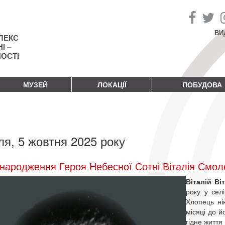
ВИ
ЛЕКС
І –
НОСТІ
МУЗЕЙ
ЛОКАЦІЇ
ПОБУДОВА
ля, 5 жовтня 2025 року
народження Героя Небесної Сотні Віталія Смол
Віталій В
року у сел
Хлопець ні
місяці до 
гідне життя