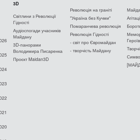
3D
Революція на граніті
Майдан
Світлини з Революції
"Україна без Кучми"
Агітац
Гідності
Помаранчева революція
Борот
Аудіоспогади учасників
Революція Гідності
Мемор
Майдану
2026
Героїв
- світ про Євромайдан
3D-панорами
Творчі
- творчість Майдану
Володимира Писаренка
2025
Симво
Проєкт Maidan3D
[МАЙД
2024
2023
2022
2021
2020