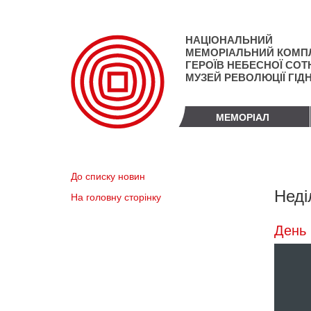
Перейти
до
основного
НАЦІОНАЛЬНИЙ
матеріалу
МЕМОРІАЛЬНИЙ КОМП
ГЕРОЇВ НЕБЕСНОЇ СОТН
МУЗЕЙ РЕВОЛЮЦІЇ ГІД
МЕМОРІАЛ
До списку новин
Неді
На головну сторінку
День 