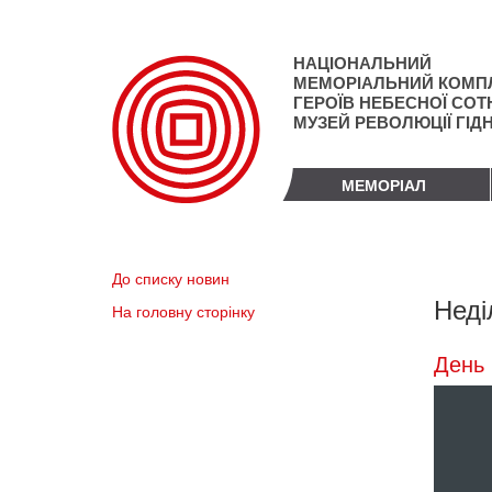
Перейти
до
основного
НАЦІОНАЛЬНИЙ
матеріалу
МЕМОРІАЛЬНИЙ КОМП
ГЕРОЇВ НЕБЕСНОЇ СОТН
МУЗЕЙ РЕВОЛЮЦІЇ ГІД
МЕМОРІАЛ
До списку новин
Неді
На головну сторінку
День 