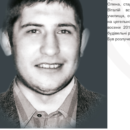
Олена, ста
Віталій в
училища, о
на цегельно
восени 201
будівельні 
Був розлуче