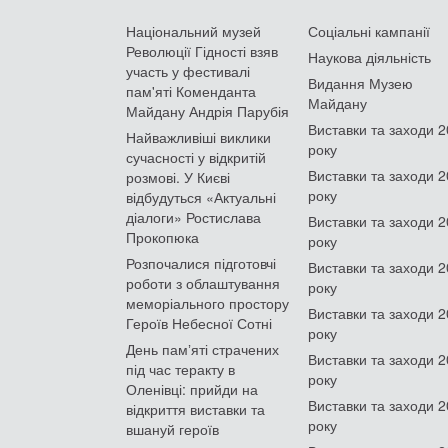
Національний музей
Соціальні кампанії
Революції Гідності взяв
Наукова діяльність
участь у фестивалі
Видання Музею
пам'яті Коменданта
Майдану
Майдану Андрія Парубія
Виставки та заходи 
Найважливіші виклики
року
сучасності у відкритій
Виставки та заходи 
розмові. У Києві
року
відбудуться «Актуальні
діалоги» Ростислава
Виставки та заходи 
Прокопюка
року
Розпочалися підготовчі
Виставки та заходи 
роботи з облаштування
року
меморіального простору
Виставки та заходи 
Героїв Небесної Сотні
року
День памʼяті страчених
Виставки та заходи 
під час теракту в
року
Оленівці: прийди на
Виставки та заходи 
відкриття виставки та
року
вшануй героїв