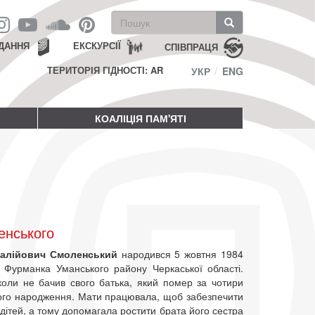
Пошукова
форма
Пошук
ДАННЯ
ЕКСКУРСІЇ
СПІВПРАЦЯ
ТЕРИТОРІЯ ГІДНОСТІ: AR
УКР
ENG
КОАЛІЦІЯ ПАМ'ЯТІ
енського
італійович Смоленський
народився 5 жовтня 1984
і Фурманка Уманського району Черкаської області.
коли не бачив свого батька, який помер за чотири
його народження. Мати працювала, щоб забезпечити
 дітей, а тому допомагала ростити брата його сестра