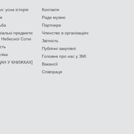
: усна історія
Контакти
ія
Ради музею
ьба
Партнери
іальні предмети
Членство в організаціях
 Небесної Сотні
Звітність
сть
Публічні закупівлі
ліка
Головне про нас у ЗМІ
АН У КНИЖКАХ]
Вакансії
Співпраця