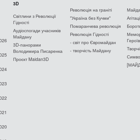
3D
Революція на граніті
Майдан
Світлини з Революції
"Україна без Кучми"
Агітац
Гідності
Помаранчева революція
Борот
Аудіоспогади учасників
Революція Гідності
Мемор
Майдану
2026
Героїв
- світ про Євромайдан
3D-панорами
Творчі
- творчість Майдану
Володимира Писаренка
2025
Симво
Проєкт Maidan3D
[МАЙД
2024
2023
2022
2021
2020