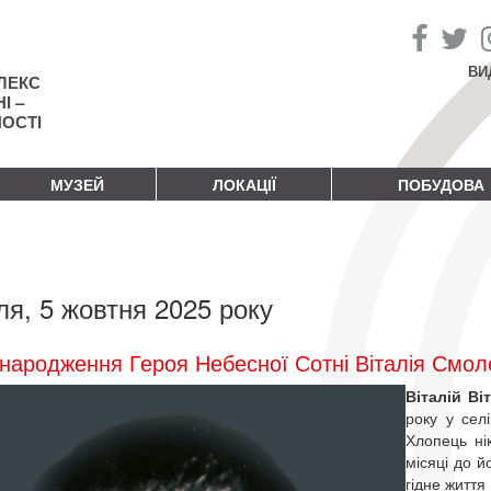
ВИ
ЛЕКС
І –
НОСТІ
МУЗЕЙ
ЛОКАЦІЇ
ПОБУДОВА
ля, 5 жовтня 2025 року
народження Героя Небесної Сотні Віталія Смол
Віталій В
року у сел
Хлопець ні
місяці до 
гідне життя