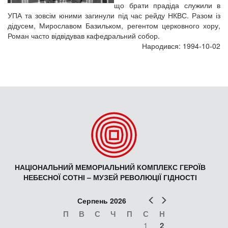
що брати прадіда служили в
УПА та зовсім юними загинули під час рейду НКВС. Разом із
дідусем, Мирославом Базильком, регентом церковного хору,
Роман часто відвідував кафедральний собор.
Народився: 1994-10-02
НАЦІОНАЛЬНИЙ МЕМОРІАЛЬНИЙ КОМПЛЕКС ГЕРОЇВ
НЕБЕСНОЇ СОТНІ – МУЗЕЙ РЕВОЛЮЦІЇ ГІДНОСТІ
Попер
Наст
Серпень 2026
П
В
С
Ч
П
С
Н
1
2