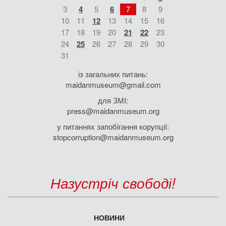
3
4
5
6
7
8
9
10
11
12
13
14
15
16
17
18
19
20
21
22
23
24
25
26
27
28
29
30
31
із загальних питань:
maidanmuseum@gmail.com
для ЗМІ:
press@maidanmuseum.org
у питаннях запобігання корупції:
stopcorruption@maidanmuseum.org
Назустріч свободі!
НОВИНИ