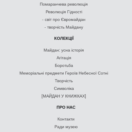
Помаранчева революція
Революція Гідності
- світ про Євромайдан
- творчість Майдану
КОЛЕКЦІЇ
Майдан: усна історія
Агітація
Боротьба
Меморіальні предмети Героїв Небесної Сотні
Творчість
Символіка
[МАЙДАН У КНИЖКАХ]
ПРО НАС
Контакти
Ради музею