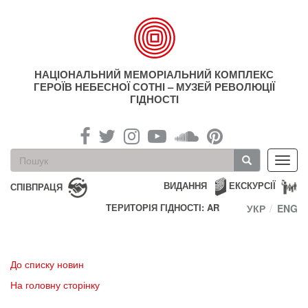
Перейти
до
основного
матеріалу
НАЦІОНАЛЬНИЙ МЕМОРІАЛЬНИЙ КОМПЛЕКС
ГЕРОЇВ НЕБЕСНОЇ СОТНІ – МУЗЕЙ РЕВОЛЮЦІЇ
ГІДНОСТІ
Пошукова
Toggl
форма
navig
Пошук
ВИДАННЯ
ЕКСКУРСІЇ
СПІВПРАЦЯ
ТЕРИТОРІЯ ГІДНОСТІ: AR
УКР
ENG
До списку новин
На головну сторінку