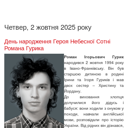
Четвер, 2 жовтня 2025 року
День народження Героя Небесної Сотні
Романа Гурика
Роман Ігорьович Гурик
народився 2 жовтня 1994 року
в Івано-Франківську. Він був
старшою дитиною в родині
Ірини та Ігоря Гуриків і мав
двох сестер – Христину та
Йордану.
До виховання хлопця
долучилися його дідусь і
бабуся: вони ходили з онуком у
походи, навчали англійської
мови, розповідали про історію
України. Від рідних він дізнався,