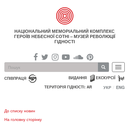
Перейти
до
основного
матеріалу
НАЦІОНАЛЬНИЙ МЕМОРІАЛЬНИЙ КОМПЛЕКС
ГЕРОЇВ НЕБЕСНОЇ СОТНІ – МУЗЕЙ РЕВОЛЮЦІЇ
ГІДНОСТІ
Пошукова
Toggl
форма
navig
Пошук
ВИДАННЯ
ЕКСКУРСІЇ
СПІВПРАЦЯ
ТЕРИТОРІЯ ГІДНОСТІ: AR
УКР
ENG
До списку новин
На головну сторінку