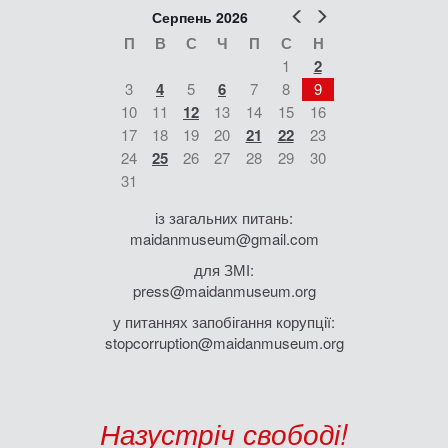
Попер
Наст
Серпень 2026
П
В
С
Ч
П
С
Н
1
2
3
4
5
6
7
8
9
10
11
12
13
14
15
16
17
18
19
20
21
22
23
24
25
26
27
28
29
30
31
із загальних питань:
maidanmuseum@gmail.com
для ЗМІ:
press@maidanmuseum.org
у питаннях запобігання корупції:
stopcorruption@maidanmuseum.org
Назустріч свободі!