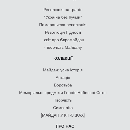
Революція на граніті
"Україна без Кучми"
Помаранчева революція
Революція Гідності
- світ про Євромайдан
- творчість Майдану
КОЛЕКЦІЇ
Майдан: усна історія
Агітація
Боротьба
Меморіальні предмети Героїв Небесної Сотні
Творчість
Символіка
[МАЙДАН У КНИЖКАХ]
ПРО НАС