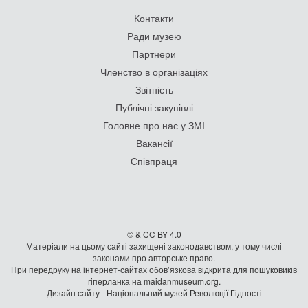
Контакти
Ради музею
Партнери
Членство в організаціях
Звітність
Публічні закупівлі
Головне про нас у ЗМІ
Вакансії
Співпраця
© & CC BY 4.0
Матеріали на цьому сайті захищені законодавством, у тому числі
законами про авторське право.
При передруку на iнтернет-сайтах обов’язкова відкрита для пошуковиків
гiперланка на maidanmuseum.org.
Дизайн сайту - Національний музей Революції Гідності