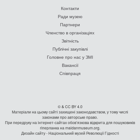
Контакти
Ради музею
Партнери
Членство в організаціях
Звітність
Публічні закупівлі
Головне про нас у ЗМІ
Вакансії
Співпраця
© & CC BY 4.0
Матеріали на цьому сайті захищені законодавством, у тому числі
законами про авторське право.
При передруку на iнтернет-сайтах обов’язкова відкрита для пошуковиків
гiперланка на maidanmuseum.org.
Дизайн сайту - Національний музей Революції Гідності