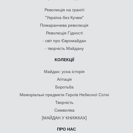
Революція на граніті
"Україна без Кучми"
Помаранчева революція
Революція Гідності
- світ про Євромайдан
- творчість Майдану
КОЛЕКЦІЇ
Майдан: усна історія
Агітація
Боротьба
Меморіальні предмети Героїв Небесної Сотні
Творчість
Символіка
[МАЙДАН У КНИЖКАХ]
ПРО НАС