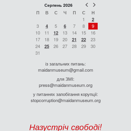
Попер
Наст
Серпень 2026
П
В
С
Ч
П
С
Н
1
2
3
4
5
6
7
8
9
10
11
12
13
14
15
16
17
18
19
20
21
22
23
24
25
26
27
28
29
30
31
із загальних питань:
maidanmuseum@gmail.com
для ЗМІ:
press@maidanmuseum.org
у питаннях запобігання корупції:
stopcorruption@maidanmuseum.org
Назустріч свободі!