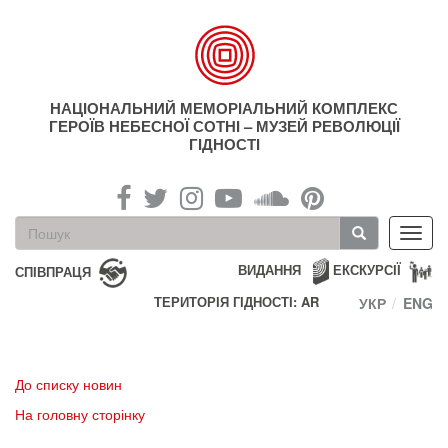
Перейти
до
основного
матеріалу
НАЦІОНАЛЬНИЙ МЕМОРІАЛЬНИЙ КОМПЛЕКС
ГЕРОЇВ НЕБЕСНОЇ СОТНІ – МУЗЕЙ РЕВОЛЮЦІЇ
ГІДНОСТІ
Пошукова
Toggl
форма
navig
Пошук
ВИДАННЯ
ЕКСКУРСІЇ
СПІВПРАЦЯ
ТЕРИТОРІЯ ГІДНОСТІ: AR
УКР
ENG
До списку новин
На головну сторінку