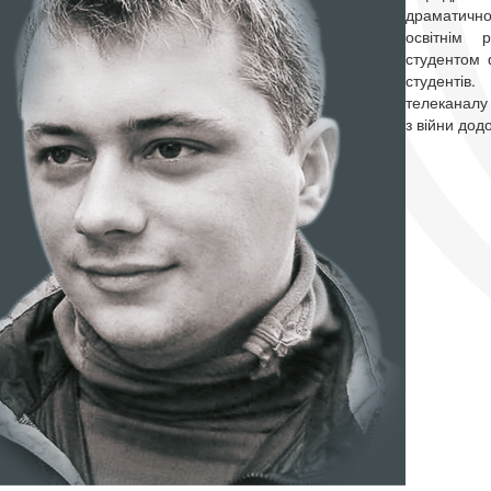
драматично
освітнім 
студентом 
студент
телеканалу 
з війни дод