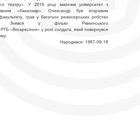
го театру». У 2010 році закінчив університет з
рівнем «бакалавр». Олександр був яскравим
факультету, грав у багатьох режисерських роботах
ів. Знявся у фільмі Рівненського
РТБ «Воскресіння» у ролі солдата, який повернувся
ому.
Народився: 1987-09-18