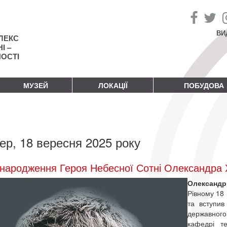
ВИ
ЛЕКС
І –
НОСТІ
МУЗЕЙ
ЛОКАЦІЇ
ПОБУДОВА
ер, 18 вересня 2025 року
народження Героя Небесної Сотні Олександра
Олександ
Рівному 18 
та вступив
державного
кафедрі т