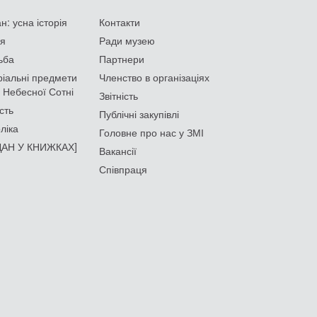
: усна історія
Контакти
ія
Ради музею
ьба
Партнери
іальні предмети
Членство в організаціях
 Небесної Сотні
Звітність
сть
Публічні закупівлі
ліка
Головне про нас у ЗМІ
АН У КНИЖКАХ]
Вакансії
Співпраця