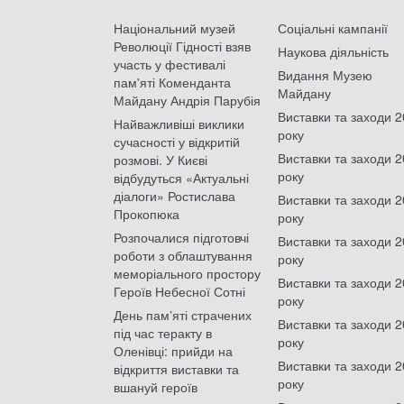
Національний музей
Соціальні кампанії
Революції Гідності взяв
Наукова діяльність
участь у фестивалі
Видання Музею
пам'яті Коменданта
Майдану
Майдану Андрія Парубія
Виставки та заходи 
Найважливіші виклики
року
сучасності у відкритій
Виставки та заходи 
розмові. У Києві
року
відбудуться «Актуальні
діалоги» Ростислава
Виставки та заходи 
Прокопюка
року
Розпочалися підготовчі
Виставки та заходи 
роботи з облаштування
року
меморіального простору
Виставки та заходи 
Героїв Небесної Сотні
року
День памʼяті страчених
Виставки та заходи 
під час теракту в
року
Оленівці: прийди на
Виставки та заходи 
відкриття виставки та
року
вшануй героїв