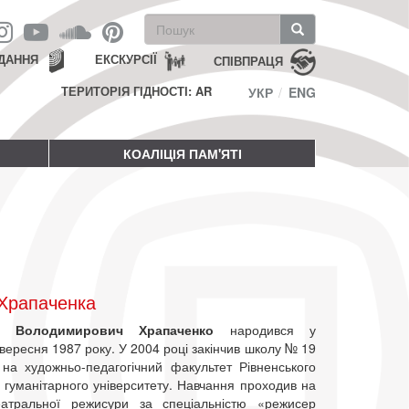
Пошукова
форма
Пошук
ДАННЯ
ЕКСКУРСІЇ
СПІВПРАЦЯ
ТЕРИТОРІЯ ГІДНОСТІ: AR
УКР
ENG
КОАЛІЦІЯ ПАМ'ЯТІ
 Храпаченка
р Володимирович Храпаченко
народився у
вересня 1987 року. У 2004 році закінчив школу № 19
 на художньо-педагогічний факультет Рівненського
 гуманітарного університету. Навчання проходив на
еатральної режисури за спеціальністю «режисер