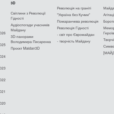
3D
Революція на граніті
Майдан
Світлини з Революції
"Україна без Кучми"
Агітац
Гідності
Помаранчева революція
Борот
Аудіоспогади учасників
Революція Гідності
Мемор
Майдану
2026
Героїв
- світ про Євромайдан
3D-панорами
Творчі
- творчість Майдану
Володимира Писаренка
2025
Симво
Проєкт Maidan3D
[МАЙД
2024
2023
2022
2021
2020