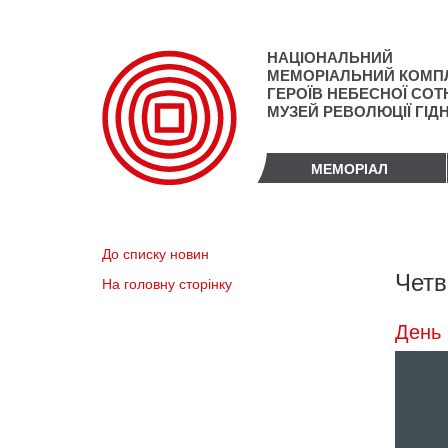
Перейти
до
основного
НАЦІОНАЛЬНИЙ
матеріалу
МЕМОРІАЛЬНИЙ КОМП
ГЕРОЇВ НЕБЕСНОЇ СОТН
МУЗЕЙ РЕВОЛЮЦІЇ ГІД
МЕМОРІАЛ
До списку новин
Четв
На головну сторінку
День 