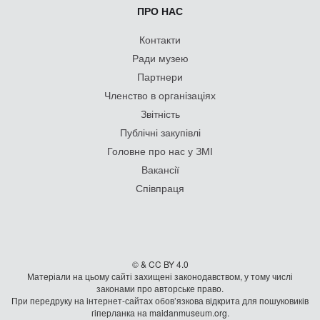
ПРО НАС
Контакти
Ради музею
Партнери
Членство в організаціях
Звітність
Публічні закупівлі
Головне про нас у ЗМІ
Вакансії
Співпраця
© & CC BY 4.0
Матеріали на цьому сайті захищені законодавством, у тому числі
законами про авторське право.
При передруку на iнтернет-сайтах обов’язкова відкрита для пошуковиків
гiперланка на maidanmuseum.org.