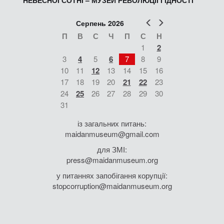
НЕБЕСНОЇ СОТНІ – МУЗЕЙ РЕВОЛЮЦІЇ ГІДНОСТІ
Попер
Наст
Серпень 2026
П
В
С
Ч
П
С
Н
1
2
3
4
5
6
7
8
9
10
11
12
13
14
15
16
17
18
19
20
21
22
23
24
25
26
27
28
29
30
31
із загальних питань:
maidanmuseum@gmail.com
для ЗМІ:
press@maidanmuseum.org
у питаннях запобігання корупції:
stopcorruption@maidanmuseum.org