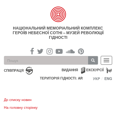
Перейти
до
основного
матеріалу
НАЦІОНАЛЬНИЙ МЕМОРІАЛЬНИЙ КОМПЛЕКС
ГЕРОЇВ НЕБЕСНОЇ СОТНІ – МУЗЕЙ РЕВОЛЮЦІЇ
ГІДНОСТІ
Пошукова
Toggl
форма
navig
Пошук
ВИДАННЯ
ЕКСКУРСІЇ
СПІВПРАЦЯ
ТЕРИТОРІЯ ГІДНОСТІ: AR
УКР
ENG
До списку новин
На головну сторінку