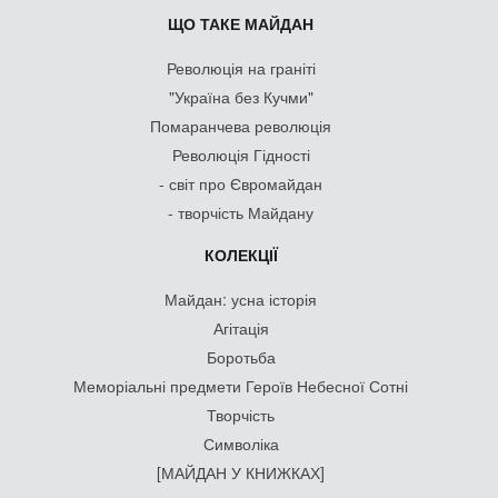
ЩО ТАКЕ МАЙДАН
Революція на граніті
"Україна без Кучми"
Помаранчева революція
Революція Гідності
- світ про Євромайдан
- творчість Майдану
КОЛЕКЦІЇ
Майдан: усна історія
Агітація
Боротьба
Меморіальні предмети Героїв Небесної Сотні
Творчість
Символіка
[МАЙДАН У КНИЖКАХ]