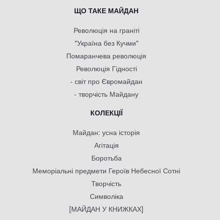
ЩО ТАКЕ МАЙДАН
Революція на граніті
"Україна без Кучми"
Помаранчева революція
Революція Гідності
- світ про Євромайдан
- творчість Майдану
КОЛЕКЦІЇ
Майдан: усна історія
Агітація
Боротьба
Меморіальні предмети Героїв Небесної Сотні
Творчість
Символіка
[МАЙДАН У КНИЖКАХ]