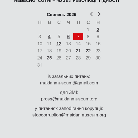
НЕБЕСНОЇ СОТНІ – МУЗЕЙ РЕВОЛЮЦІЇ ГІДНОСТІ
Попер
Наст
Серпень 2026
П
В
С
Ч
П
С
Н
1
2
3
4
5
6
7
8
9
10
11
12
13
14
15
16
17
18
19
20
21
22
23
24
25
26
27
28
29
30
31
із загальних питань:
maidanmuseum@gmail.com
для ЗМІ:
press@maidanmuseum.org
у питаннях запобігання корупції:
stopcorruption@maidanmuseum.org