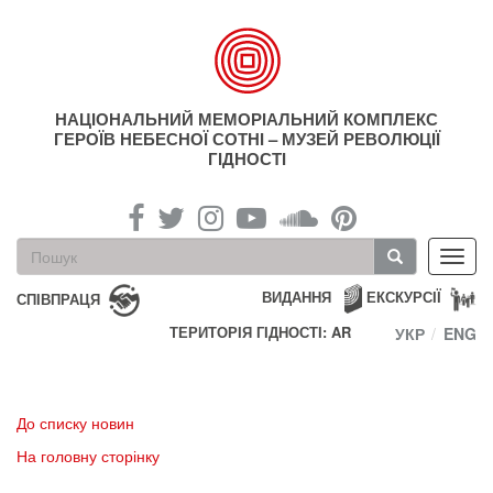
Перейти
до
основного
матеріалу
НАЦІОНАЛЬНИЙ МЕМОРІАЛЬНИЙ КОМПЛЕКС
ГЕРОЇВ НЕБЕСНОЇ СОТНІ – МУЗЕЙ РЕВОЛЮЦІЇ
ГІДНОСТІ
Пошукова
Toggl
форма
navig
Пошук
ВИДАННЯ
ЕКСКУРСІЇ
СПІВПРАЦЯ
ТЕРИТОРІЯ ГІДНОСТІ: AR
УКР
ENG
До списку новин
На головну сторінку