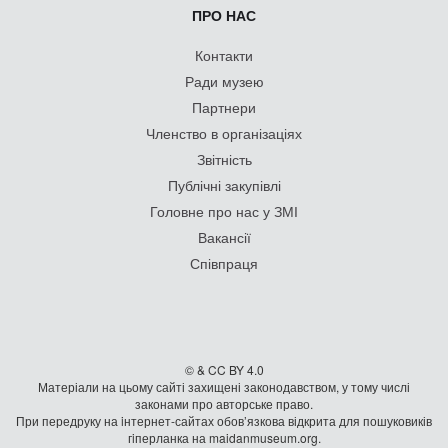
ПРО НАС
Контакти
Ради музею
Партнери
Членство в організаціях
Звітність
Публічні закупівлі
Головне про нас у ЗМІ
Вакансії
Співпраця
© & CC BY 4.0
Матеріали на цьому сайті захищені законодавством, у тому числі
законами про авторське право.
При передруку на iнтернет-сайтах обов’язкова відкрита для пошуковиків
гiперланка на maidanmuseum.org.