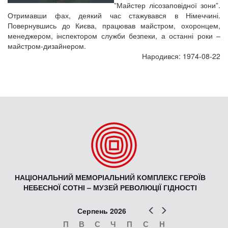
”Майстер лісозаповідної зони”.
Отримавши фах, деякий час стажувався в Німеччині.
Повернувшись до Києва, працював майстром, охоронцем,
менеджером, інспектором служби безпеки, а останні роки –
майстром-дизайнером.
Народився: 1974-08-22
НАЦІОНАЛЬНИЙ МЕМОРІАЛЬНИЙ КОМПЛЕКС ГЕРОЇВ
НЕБЕСНОЇ СОТНІ – МУЗЕЙ РЕВОЛЮЦІЇ ГІДНОСТІ
Попер
Наст
Серпень 2026
П
В
С
Ч
П
С
Н