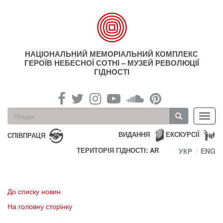
Перейти
до
основного
матеріалу
НАЦІОНАЛЬНИЙ МЕМОРІАЛЬНИЙ КОМПЛЕКС
ГЕРОЇВ НЕБЕСНОЇ СОТНІ – МУЗЕЙ РЕВОЛЮЦІЇ
ГІДНОСТІ
Пошукова
Toggl
форма
navig
Пошук
ВИДАННЯ
ЕКСКУРСІЇ
СПІВПРАЦЯ
ТЕРИТОРІЯ ГІДНОСТІ: AR
УКР
ENG
До списку новин
На головну сторінку