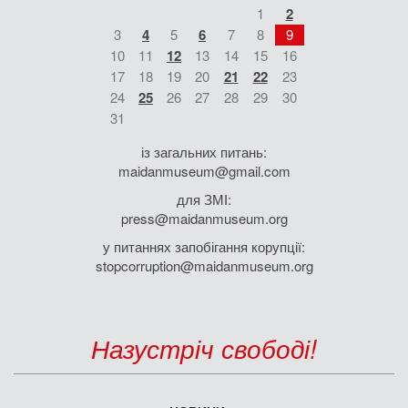
1
2
3
4
5
6
7
8
9
10
11
12
13
14
15
16
17
18
19
20
21
22
23
24
25
26
27
28
29
30
31
із загальних питань:
maidanmuseum@gmail.com
для ЗМІ:
press@maidanmuseum.org
у питаннях запобігання корупції:
stopcorruption@maidanmuseum.org
Назустріч свободі!