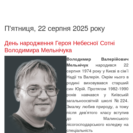
П'ятниця, 22 серпня 2025 року
День народження Героя Небесної Сотні
Володимира Мельнічука
Володимир Валерійович
Мельнічук
народився 22
серпня 1974 року у Києві в сім’ї
Надії та Валерія. Окрім нього в
родині виховувався старший
син Юрій. Протягом 1982-1990
років навчався у Київській
загальноосвітній школі №224.
Змалку любив природу, а тому
після дев’ятого класу вступив
до Малинського
лісогосподарського коледжу на
спеціальність