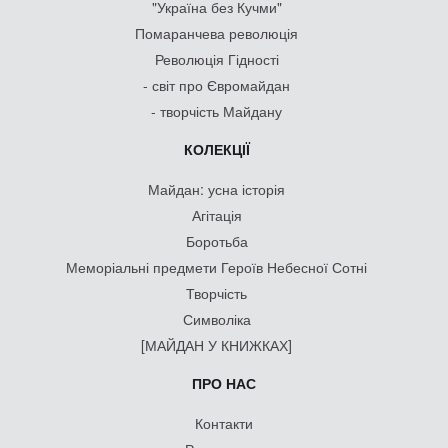
"Україна без Кучми"
Помаранчева революція
Революція Гідності
- світ про Євромайдан
- творчість Майдану
КОЛЕКЦІЇ
Майдан: усна історія
Агітація
Боротьба
Меморіальні предмети Героїв Небесної Сотні
Творчість
Символіка
[МАЙДАН У КНИЖКАХ]
ПРО НАС
Контакти