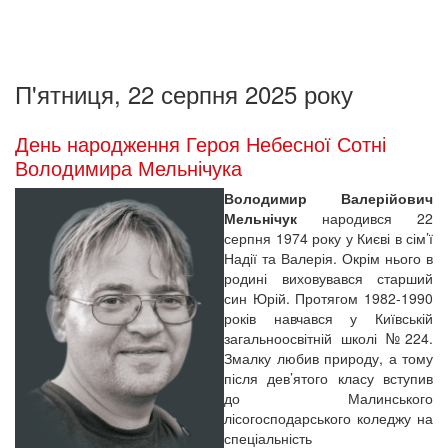
П'ятниця, 22 серпня 2025 року
День народження Героя Небесної Сотні
Володимира Мельнічука
Володимир Валерійович
Мельнічук
народився 22
серпня 1974 року у Києві в сім’ї
Надії та Валерія. Окрім нього в
родині виховувався старший
син Юрій. Протягом 1982-1990
років навчався у Київській
загальноосвітній школі №224.
Змалку любив природу, а тому
після дев’ятого класу вступив
до Малинського
лісогосподарського коледжу на
спеціальність