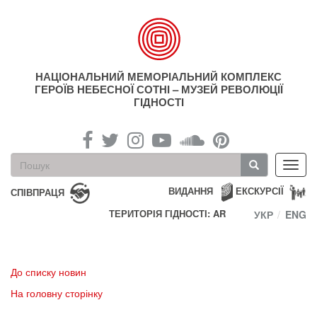
Перейти
до
основного
матеріалу
НАЦІОНАЛЬНИЙ МЕМОРІАЛЬНИЙ КОМПЛЕКС
ГЕРОЇВ НЕБЕСНОЇ СОТНІ – МУЗЕЙ РЕВОЛЮЦІЇ
ГІДНОСТІ
Пошукова
Toggl
форма
navig
Пошук
ВИДАННЯ
ЕКСКУРСІЇ
СПІВПРАЦЯ
ТЕРИТОРІЯ ГІДНОСТІ: AR
УКР
ENG
До списку новин
На головну сторінку