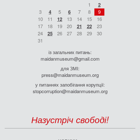
1
2
3
4
5
6
7
8
9
10
11
12
13
14
15
16
17
18
19
20
21
22
23
24
25
26
27
28
29
30
31
із загальних питань:
maidanmuseum@gmail.com
для ЗМІ:
press@maidanmuseum.org
у питаннях запобігання корупції:
stopcorruption@maidanmuseum.org
Назустріч свободі!