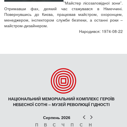
”Майстер лісозаповідної зони”.
Отримавши фах, деякий час стажувався в Німеччині.
Повернувшись до Києва, працював майстром, охоронцем,
менеджером, інспектором служби безпеки, а останні роки –
майстром-дизайнером.
Народився: 1974-08-22
НАЦІОНАЛЬНИЙ МЕМОРІАЛЬНИЙ КОМПЛЕКС ГЕРОЇВ
НЕБЕСНОЇ СОТНІ – МУЗЕЙ РЕВОЛЮЦІЇ ГІДНОСТІ
Попер
Наст
Серпень 2026
П
В
С
Ч
П
С
Н