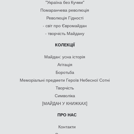
"Україна без Кучми"
Помаранчева революція
Революція Гідності
- світ про Євромайдан
- творчість Майдану
КОЛЕКЦІЇ
Майдан: усна історія
Агітація
Боротьба
Меморіальні предмети Героїв Небесної Сотні
Творчість
Символіка
[МАЙДАН У КНИЖКАХ]
ПРО НАС
Контакти