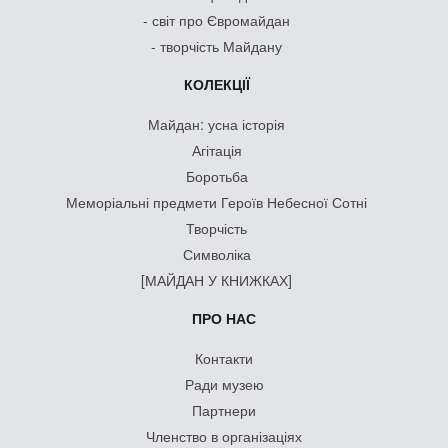
- світ про Євромайдан
- творчість Майдану
КОЛЕКЦІЇ
Майдан: усна історія
Агітація
Боротьба
Меморіальні предмети Героїв Небесної Сотні
Творчість
Символіка
[МАЙДАН У КНИЖКАХ]
ПРО НАС
Контакти
Ради музею
Партнери
Членство в організаціях