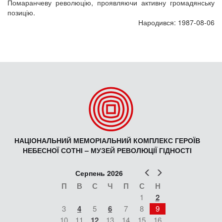
Помаранчеву революцію, проявляючи активну громадянську
позицію.
Народився: 1987-08-06
НАЦІОНАЛЬНИЙ МЕМОРІАЛЬНИЙ КОМПЛЕКС ГЕРОЇВ
НЕБЕСНОЇ СОТНІ – МУЗЕЙ РЕВОЛЮЦІЇ ГІДНОСТІ
Попер
Наст
Серпень 2026
П
В
С
Ч
П
С
Н
1
2
3
4
5
6
7
8
9
10
11
12
13
14
15
16