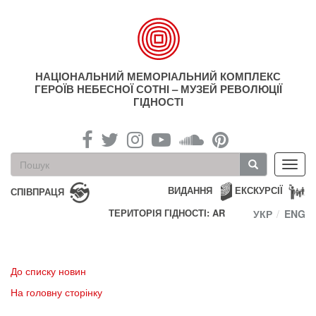
Перейти
до
основного
матеріалу
НАЦІОНАЛЬНИЙ МЕМОРІАЛЬНИЙ КОМПЛЕКС
ГЕРОЇВ НЕБЕСНОЇ СОТНІ – МУЗЕЙ РЕВОЛЮЦІЇ
ГІДНОСТІ
Пошукова
Toggl
форма
navig
Пошук
ВИДАННЯ
ЕКСКУРСІЇ
СПІВПРАЦЯ
ТЕРИТОРІЯ ГІДНОСТІ: AR
УКР
ENG
До списку новин
На головну сторінку