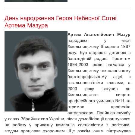
День народження Героя Небесної Сотні
Артема Мазура
Артем Анатолійович Мазур
народився у місті
Хмельницькому 6 серпня 1987
року. Був старшою дитиною в
багатодітній родині. Протягом
1994-2003 років навчався у
Хмельницькому технологічному
багатопрофільному ліцеї з
загальноосвітніми класами, а
2003 року вступив до
Хмельницького вищого
професійного училища №11 та
отримав професію
автослюсаря. Пройшов службу
у лавах Збройних сил України, після демобілізації влаштувався
на роботу у приватну компанію спеціалістом з логістики,
згодом працював охоронцем. Ще зовсім юним підтримував