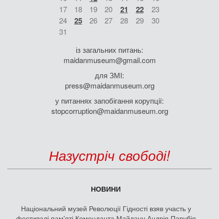
17
18
19
20
21
22
23
24
25
26
27
28
29
30
31
із загальних питань:
maidanmuseum@gmail.com
для ЗМІ:
press@maidanmuseum.org
у питаннях запобігання корупції:
stopcorruption@maidanmuseum.org
Назустріч свободі!
НОВИНИ
Національний музей Революції Гідності взяв участь у
фестивалі пам'яті Коменданта Майдану Андрія Парубія