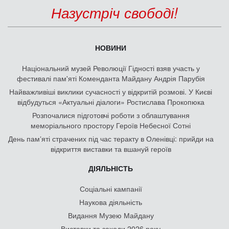
Назустріч свободі!
НОВИНИ
Національний музей Революції Гідності взяв участь у
фестивалі пам'яті Коменданта Майдану Андрія Парубія
Найважливіші виклики сучасності у відкритій розмові. У Києві
відбудуться «Актуальні діалоги» Ростислава Прокопюка
Розпочалися підготовчі роботи з облаштування
меморіального простору Героїв Небесної Сотні
День памʼяті страчених під час теракту в Оленівці: прийди на
відкриття виставки та вшануй героїв
ДІЯЛЬНІСТЬ
Соціальні кампанії
Наукова діяльність
Видання Музею Майдану
Виставки та заходи 2026 року