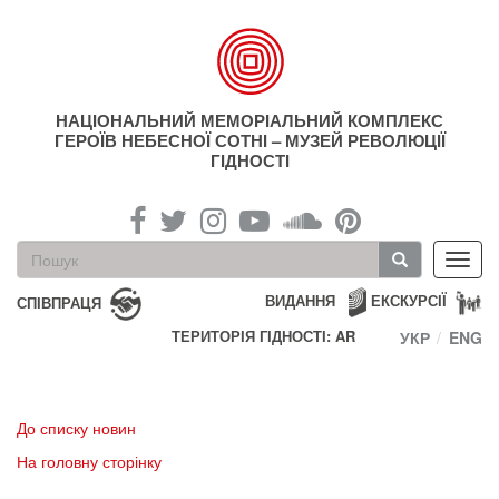
Перейти
до
основного
матеріалу
НАЦІОНАЛЬНИЙ МЕМОРІАЛЬНИЙ КОМПЛЕКС
ГЕРОЇВ НЕБЕСНОЇ СОТНІ – МУЗЕЙ РЕВОЛЮЦІЇ
ГІДНОСТІ
Пошукова
Toggl
форма
navig
Пошук
ВИДАННЯ
ЕКСКУРСІЇ
СПІВПРАЦЯ
ТЕРИТОРІЯ ГІДНОСТІ: AR
УКР
ENG
До списку новин
На головну сторінку