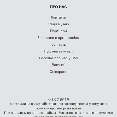
ПРО НАС
Контакти
Ради музею
Партнери
Членство в організаціях
Звітність
Публічні закупівлі
Головне про нас у ЗМІ
Вакансії
Співпраця
© & CC BY 4.0
Матеріали на цьому сайті захищені законодавством, у тому числі
законами про авторське право.
При передруку на iнтернет-сайтах обов’язкова відкрита для пошуковиків
гiперланка на maidanmuseum.org.