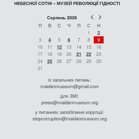
НЕБЕСНОЇ СОТНІ – МУЗЕЙ РЕВОЛЮЦІЇ ГІДНОСТІ
Попер
Наст
Серпень 2026
П
В
С
Ч
П
С
Н
1
2
3
4
5
6
7
8
9
10
11
12
13
14
15
16
17
18
19
20
21
22
23
24
25
26
27
28
29
30
31
із загальних питань:
maidanmuseum@gmail.com
для ЗМІ:
press@maidanmuseum.org
у питаннях запобігання корупції:
stopcorruption@maidanmuseum.org