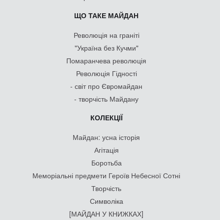
ЩО ТАКЕ МАЙДАН
Революція на граніті
"Україна без Кучми"
Помаранчева революція
Революція Гідності
- світ про Євромайдан
- творчість Майдану
КОЛЕКЦІЇ
Майдан: усна історія
Агітація
Боротьба
Меморіальні предмети Героїв Небесної Сотні
Творчість
Символіка
[МАЙДАН У КНИЖКАХ]