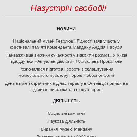
Назустріч свободі!
НОВИНИ
Національний музей Революції Гідності взяв участь у
фестивалі пам'яті Коменданта Майдану Андрія Парубія
Найважливіші виклики сучасності у відкритій розмові. У Києві
відбудуться «Актуальні діалоги» Ростислава Прокопюка
Розпочалися підготовчі роботи з облаштування
меморіального простору Героїв Небесної Сотні
День памʼяті страчених під час теракту в Оленівці: прийди на
відкриття виставки та вшануй героїв
ДІЯЛЬНІСТЬ
Соціальні кампанії
Наукова діяльність
Видання Музею Майдану
Виставки та заходи 2026 року