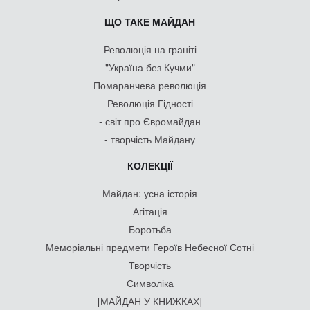
ЩО ТАКЕ МАЙДАН
Революція на граніті
"Україна без Кучми"
Помаранчева революція
Революція Гідності
- світ про Євромайдан
- творчість Майдану
КОЛЕКЦІЇ
Майдан: усна історія
Агітація
Боротьба
Меморіальні предмети Героїв Небесної Сотні
Творчість
Символіка
[МАЙДАН У КНИЖКАХ]