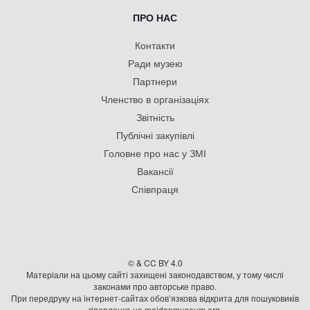
ПРО НАС
Контакти
Ради музею
Партнери
Членство в організаціях
Звітність
Публічні закупівлі
Головне про нас у ЗМІ
Вакансії
Співпраця
© & CC BY 4.0
Матеріали на цьому сайті захищені законодавством, у тому числі
законами про авторське право.
При передруку на iнтернет-сайтах обов’язкова відкрита для пошуковиків
гiперланка на maidanmuseum.org.