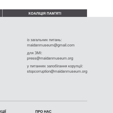
КОАЛІЦІЯ ПАМ'ЯТІ
із загальних питань:
maidanmuseum@gmail.com
для ЗМІ:
press@maidanmuseum.org
у питаннях запобігання корупції:
stopcorruption@maidanmuseum.org
ЦІЇ
ПРО НАС