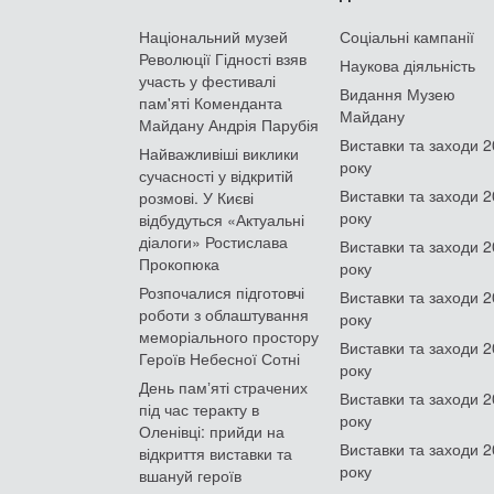
Національний музей
Соціальні кампанії
Революції Гідності взяв
Наукова діяльність
участь у фестивалі
Видання Музею
пам'яті Коменданта
Майдану
Майдану Андрія Парубія
Виставки та заходи 
Найважливіші виклики
року
сучасності у відкритій
Виставки та заходи 
розмові. У Києві
року
відбудуться «Актуальні
діалоги» Ростислава
Виставки та заходи 
Прокопюка
року
Розпочалися підготовчі
Виставки та заходи 
роботи з облаштування
року
меморіального простору
Виставки та заходи 
Героїв Небесної Сотні
року
День памʼяті страчених
Виставки та заходи 
під час теракту в
року
Оленівці: прийди на
Виставки та заходи 
відкриття виставки та
року
вшануй героїв