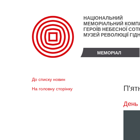
Перейти
до
основного
НАЦІОНАЛЬНИЙ
матеріалу
МЕМОРІАЛЬНИЙ КОМП
ГЕРОЇВ НЕБЕСНОЇ СОТН
МУЗЕЙ РЕВОЛЮЦІЇ ГІД
МЕМОРІАЛ
До списку новин
П'ят
На головну сторінку
День 