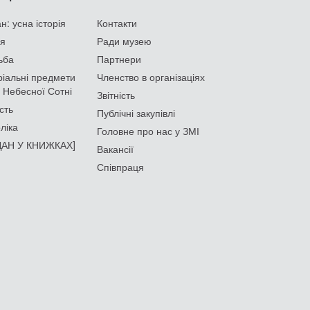
: усна історія
Контакти
ія
Ради музею
ьба
Партнери
іальні предмети
Членство в організаціях
 Небесної Сотні
Звітність
сть
Публічні закупівлі
ліка
Головне про нас у ЗМІ
АН У КНИЖКАХ]
Вакансії
Співпраця