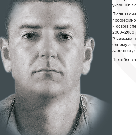
українців 
Після закін
професійно
й освоїв сп
2003–2006 р
"Львівська 
одному зі л
заробітки д
Полюбляв чи