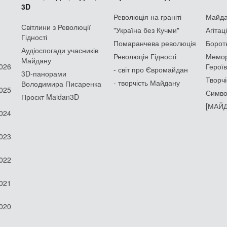
3D
Революція на граніті
Майдан
Світлини з Революції
"Україна без Кучми"
Агітац
Гідності
Помаранчева революція
Борот
Аудіоспогади учасників
Революція Гідності
Мемор
Майдану
2026
Героїв
- світ про Євромайдан
3D-панорами
Творчі
- творчість Майдану
Володимира Писаренка
2025
Симво
Проєкт Maidan3D
[МАЙД
2024
2023
2022
2021
2020