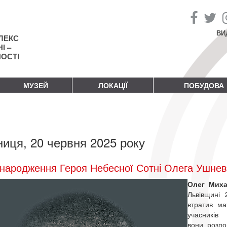
ВИ
ЛЕКС
І –
НОСТІ
МУЗЕЙ
ЛОКАЦІЇ
ПОБУДОВА
ниця, 20 червня 2025 року
народження Героя Небесної Сотні Олега Ушне
Олег Мих
Львівщині 
втратив ма
учасникі
вони розпо