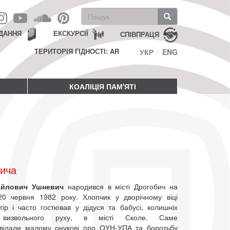
Пошукова
форма
Пошук
ДАННЯ
ЕКСКУРСІЇ
СПІВПРАЦЯ
ТЕРИТОРІЯ ГІДНОСТІ: AR
УКР
ENG
КОАЛІЦІЯ ПАМ'ЯТІ
вича
айлович Ушневич
народився в місті Дрогобич на
20 червня 1982 року. Хлопчик у дворічному віці
тір і часто гостював у дідуся та бабусі, колишніх
в визвольного руху, в місті Сколе. Саме
відали малому онукові про ОУН-УПА та боротьбу