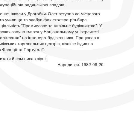
з окупаційною радянською владою.
чення школи у Дрогобичі Олег вступив до місцевого
го училища та здобув фах столяра-різьбяра
еціальність "Промислове та цивільне будівництво". У
оках заочно вчився у Національному університеті
політехніка" на інженера-будівельника. Працював в
ьвівських торговельних центрів, пізніше їздив на
о Франції та Португалії.
тати й сам писав вірші.
Народився: 1982-06-20