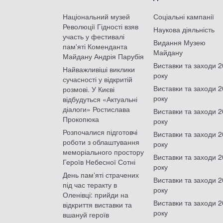
Національний музей
Соціальні кампанії
Революції Гідності взяв
Наукова діяльність
участь у фестивалі
Видання Музею
пам'яті Коменданта
Майдану
Майдану Андрія Парубія
Виставки та заходи 
Найважливіші виклики
року
сучасності у відкритій
Виставки та заходи 
розмові. У Києві
року
відбудуться «Актуальні
діалоги» Ростислава
Виставки та заходи 
Прокопюка
року
Розпочалися підготовчі
Виставки та заходи 
роботи з облаштування
року
меморіального простору
Виставки та заходи 
Героїв Небесної Сотні
року
День памʼяті страчених
Виставки та заходи 
під час теракту в
року
Оленівці: прийди на
Виставки та заходи 
відкриття виставки та
року
вшануй героїв