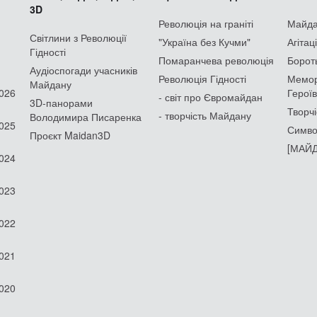
3D
Революція на граніті
Майдан
Світлини з Революції
"Україна без Кучми"
Агітац
Гідності
Помаранчева революція
Борот
Аудіоспогади учасників
Революція Гідності
Мемор
Майдану
2026
Героїв
- світ про Євромайдан
3D-панорами
Творчі
- творчість Майдану
Володимира Писаренка
2025
Симво
Проєкт Maidan3D
[МАЙД
2024
2023
2022
2021
2020