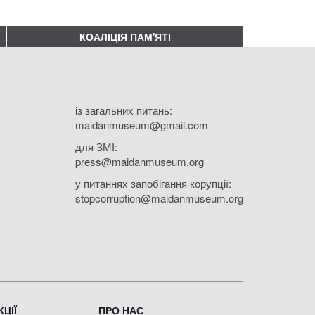
КОАЛІЦІЯ ПАМ'ЯТІ
із загальних питань:
maidanmuseum@gmail.com
для ЗМІ:
press@maidanmuseum.org
у питаннях запобігання корупції:
stopcorruption@maidanmuseum.org
ЦІЇ
ПРО НАС