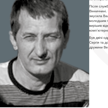
Після служб
Вінниччині.
змусила Вал
молодшим бр
вирішив від
комп’ютерн
Був двічі 
Сергія та д
дружини Ве