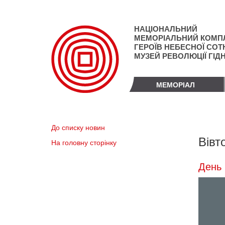
Перейти
до
основного
НАЦІОНАЛЬНИЙ
матеріалу
МЕМОРІАЛЬНИЙ КОМП
ГЕРОЇВ НЕБЕСНОЇ СОТН
МУЗЕЙ РЕВОЛЮЦІЇ ГІД
МЕМОРІАЛ
До списку новин
Вівт
На головну сторінку
День 