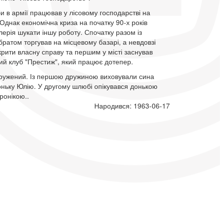
и в армії працював у лісовому господарстві на
 Однак економічна криза на початку 90-х років
ерія шукати іншу роботу. Спочатку разом із
атом торгував на місцевому базарі, а невдовзі
крити власну справу та першим у місті заснував
ий клуб "Престиж", який працює дотепер.
одружений. Із першою дружиною виховували сина
оньку Юлію. У другому шлюбі опікувався донькою
ронікою..
Народився: 1963-06-17