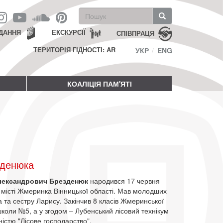
Пошукова
форма
Пошук
ДАННЯ
ЕКСКУРСІЇ
СПІВПРАЦЯ
ТЕРИТОРІЯ ГІДНОСТІ: AR
УКР
ENG
КОАЛІЦІЯ ПАМ'ЯТІ
зденюка
лександрович Брезденюк
народився 17 червня
 місті Жмеринка Вінницької області. Мав молодших
 та сестру Ларису. Закінчив 8 класів Жмеринської
коли №5, а у згодом – Лубенський лісовий технікум
ністю "Лісове господарство".