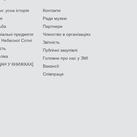
: усна історія
Контакти
ія
Ради музею
ьба
Партнери
іальні предмети
Членство в організаціях
 Небесної Сотні
Звітність
сть
Публічні закупівлі
ліка
Головне про нас у ЗМІ
АН У КНИЖКАХ]
Вакансії
Співпраця