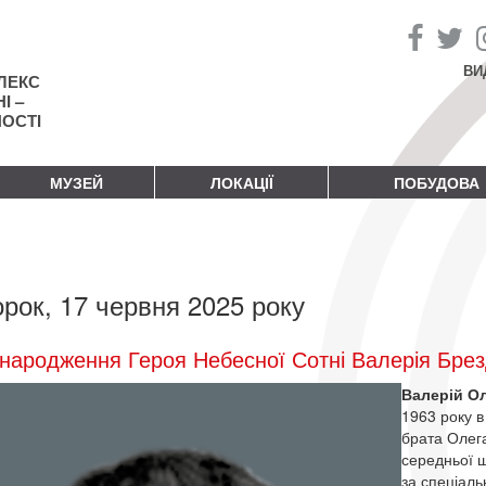
ВИ
ЛЕКС
І –
НОСТІ
МУЗЕЙ
ЛОКАЦІЇ
ПОБУДОВА
орок, 17 червня 2025 року
народження Героя Небесної Сотні Валерія Бре
Валерій О
1963 року в
брата Олега
середньої ш
за спеціаль