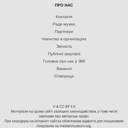
ПРО НАС
Контакти
Ради музею
Партнери
Членство в організаціях
Звітність
Публічні закупівлі
Головне про нас у ЗМІ
Вакансії
Співпраця
© & CC BY 4.0
Матеріали на цьому сайті захищені законодавством, у тому числі
законами про авторське право.
При передруку на iнтернет-сайтах обов’язкова відкрита для пошуковиків
гiперланка на maidanmuseum.org.