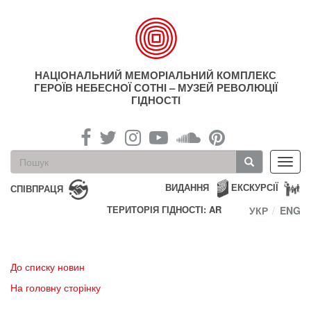
Перейти
до
основного
матеріалу
НАЦІОНАЛЬНИЙ МЕМОРІАЛЬНИЙ КОМПЛЕКС
ГЕРОЇВ НЕБЕСНОЇ СОТНІ – МУЗЕЙ РЕВОЛЮЦІЇ
ГІДНОСТІ
Пошукова
Toggl
форма
navig
Пошук
ВИДАННЯ
ЕКСКУРСІЇ
СПІВПРАЦЯ
ТЕРИТОРІЯ ГІДНОСТІ: AR
УКР
ENG
До списку новин
На головну сторінку