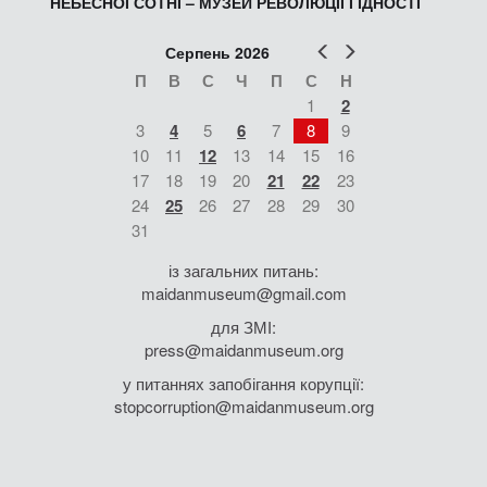
НЕБЕСНОЇ СОТНІ – МУЗЕЙ РЕВОЛЮЦІЇ ГІДНОСТІ
Попер
Наст
Серпень 2026
П
В
С
Ч
П
С
Н
1
2
3
4
5
6
7
8
9
10
11
12
13
14
15
16
17
18
19
20
21
22
23
24
25
26
27
28
29
30
31
із загальних питань:
maidanmuseum@gmail.com
для ЗМІ:
press@maidanmuseum.org
у питаннях запобігання корупції:
stopcorruption@maidanmuseum.org