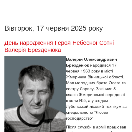
Вівторок, 17 червня 2025 року
День народження Героя Небесної Сотні
Валерія Брезденюка
Валерій Олександрович
Брезденюк
народився 17
червня 1963 року в місті
Жмеринка Вінницької області.
Мав молодших брата Олега та
сестру Ларису. Закінчив 8
класів Жмеринської середньої
школи №5, а у згодом –
Лубенський лісовий технікум за
спеціальністю "Лісове
господарство".
Після служби в армії працював