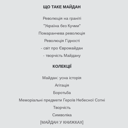
ЩО ТАКЕ МАЙДАН
Революція на граніті
"Україна без Кучми"
Помаранчева революція
Революція Гідності
- світ про Євромайдан
- творчість Майдану
КОЛЕКЦІЇ
Майдан: усна історія
Агітація
Боротьба
Меморіальні предмети Героїв Небесної Сотні
Творчість
Символіка
[МАЙДАН У КНИЖКАХ]