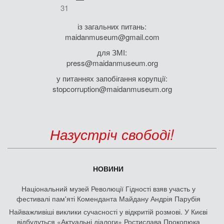
31
із загальних питань:
maidanmuseum@gmail.com
для ЗМІ:
press@maidanmuseum.org
у питаннях запобігання корупції:
stopcorruption@maidanmuseum.org
Назустріч свободі!
НОВИНИ
Національний музей Революції Гідності взяв участь у
фестивалі пам'яті Коменданта Майдану Андрія Парубія
Найважливіші виклики сучасності у відкритій розмові. У Києві
відбудуться «Актуальні діалоги» Ростислава Прокопюка