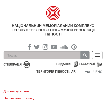
Перейти
до
основного
матеріалу
НАЦІОНАЛЬНИЙ МЕМОРІАЛЬНИЙ КОМПЛЕКС
ГЕРОЇВ НЕБЕСНОЇ СОТНІ – МУЗЕЙ РЕВОЛЮЦІЇ
ГІДНОСТІ
Пошукова
Toggl
форма
navig
Пошук
ВИДАННЯ
ЕКСКУРСІЇ
СПІВПРАЦЯ
ТЕРИТОРІЯ ГІДНОСТІ: AR
УКР
ENG
До списку новин
На головну сторінку