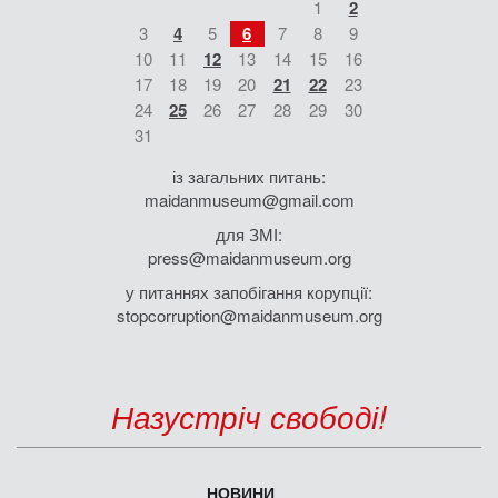
1
2
3
4
5
6
7
8
9
10
11
12
13
14
15
16
17
18
19
20
21
22
23
24
25
26
27
28
29
30
31
із загальних питань:
maidanmuseum@gmail.com
для ЗМІ:
press@maidanmuseum.org
у питаннях запобігання корупції:
stopcorruption@maidanmuseum.org
Назустріч свободі!
НОВИНИ