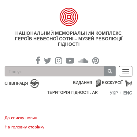
Перейти
до
основного
матеріалу
НАЦІОНАЛЬНИЙ МЕМОРІАЛЬНИЙ КОМПЛЕКС
ГЕРОЇВ НЕБЕСНОЇ СОТНІ – МУЗЕЙ РЕВОЛЮЦІЇ
ГІДНОСТІ
Пошукова
Toggl
форма
navig
Пошук
ВИДАННЯ
ЕКСКУРСІЇ
СПІВПРАЦЯ
ТЕРИТОРІЯ ГІДНОСТІ: AR
УКР
ENG
До списку новин
На головну сторінку