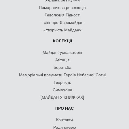
Помаранчева революція
Революція Гідності
- світ про Євромайдан
- творчість Майдану
КОЛЕКЦІЇ
Майдан: усна історія
Агітація
Боротьба
Меморіальні предмети Героїв Небесної Сотні
Творчість
Символіка
[МАЙДАН У КНИЖКАХ]
ПРО НАС
Контакти
Ради музею