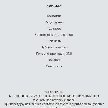
ПРО НАС
Контакти
Ради музею
Партнери
Членство в організаціях
Звітність
Публічні закупівлі
Головне про нас у ЗМІ
Вакансії
Співпраця
© & CC BY 4.0
Матеріали на цьому сайті захищені законодавством, у тому числі
законами про авторське право.
При передруку на iнтернет-сайтах обов’язкова відкрита для пошуковиків
гiперланка на maidanmuseum.org.