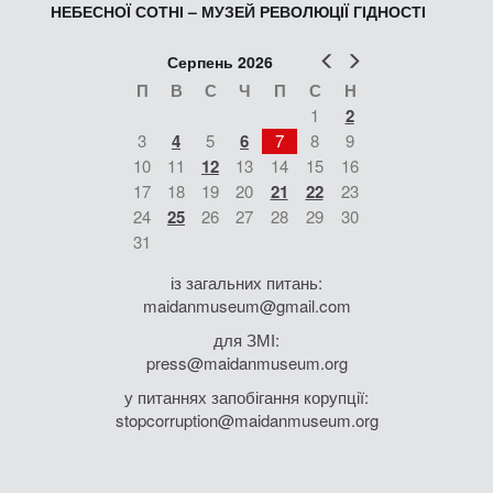
НЕБЕСНОЇ СОТНІ – МУЗЕЙ РЕВОЛЮЦІЇ ГІДНОСТІ
Попер
Наст
Серпень 2026
П
В
С
Ч
П
С
Н
1
2
3
4
5
6
7
8
9
10
11
12
13
14
15
16
17
18
19
20
21
22
23
24
25
26
27
28
29
30
31
із загальних питань:
maidanmuseum@gmail.com
для ЗМІ:
press@maidanmuseum.org
у питаннях запобігання корупції:
stopcorruption@maidanmuseum.org