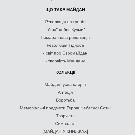
ЩО ТАКЕ МАЙДАН
Революція на граніті
"Україна без Кучми"
Помаранчева революція
Революція Гідності
- світ про Євромайдан
- творчість Майдану
КОЛЕКЦІЇ
Майдан: усна історія
Агітація
Боротьба
Меморіальні предмети Героїв Небесної Сотні
Творчість
Символіка
[МАЙДАН У КНИЖКАХ]