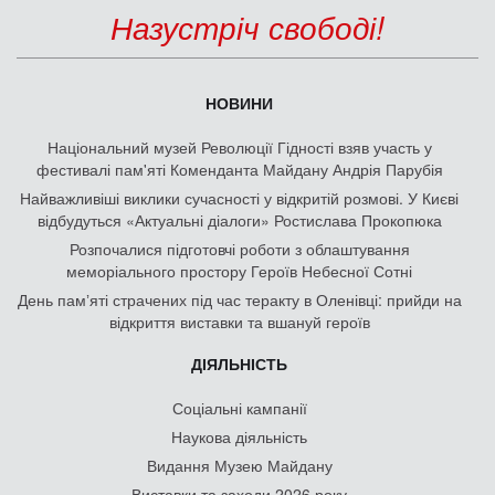
Назустріч свободі!
НОВИНИ
Національний музей Революції Гідності взяв участь у
фестивалі пам'яті Коменданта Майдану Андрія Парубія
Найважливіші виклики сучасності у відкритій розмові. У Києві
відбудуться «Актуальні діалоги» Ростислава Прокопюка
Розпочалися підготовчі роботи з облаштування
меморіального простору Героїв Небесної Сотні
День памʼяті страчених під час теракту в Оленівці: прийди на
відкриття виставки та вшануй героїв
ДІЯЛЬНІСТЬ
Соціальні кампанії
Наукова діяльність
Видання Музею Майдану
Виставки та заходи 2026 року