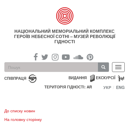
Перейти
до
основного
матеріалу
НАЦІОНАЛЬНИЙ МЕМОРІАЛЬНИЙ КОМПЛЕКС
ГЕРОЇВ НЕБЕСНОЇ СОТНІ – МУЗЕЙ РЕВОЛЮЦІЇ
ГІДНОСТІ
Пошукова
Toggl
форма
navig
Пошук
ВИДАННЯ
ЕКСКУРСІЇ
СПІВПРАЦЯ
ТЕРИТОРІЯ ГІДНОСТІ: AR
УКР
ENG
До списку новин
На головну сторінку