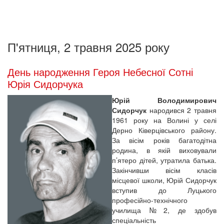
П'ятниця, 2 травня 2025 року
День народження Героя Небесної Сотні
Юрія Сидорчука
Юрій Володимирович
Сидорчук
народився 2 травня
1961 року на Волині у селі
Дерно Ківерцівського району.
За вісім років багатодітна
родина, в якій виховували
п’ятеро дітей, утратила батька.
Закінчивши вісім класів
місцевої школи, Юрій Сидорчук
вступив до Луцького
професійно-технічного
училища №2, де здобув
спеціальність