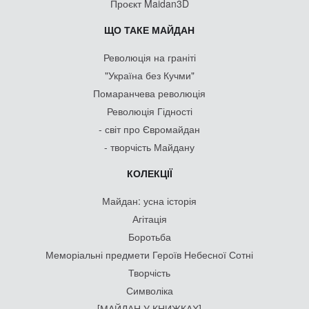
Проєкт Maidan3D
ЩО ТАКЕ МАЙДАН
Революція на граніті
"Україна без Кучми"
Помаранчева революція
Революція Гідності
- світ про Євромайдан
- творчість Майдану
КОЛЕКЦІЇ
Майдан: усна історія
Агітація
Боротьба
Меморіальні предмети Героїв Небесної Сотні
Творчість
Символіка
[МАЙДАН У КНИЖКАХ]