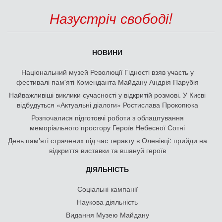
Назустріч свободі!
НОВИНИ
Національний музей Революції Гідності взяв участь у
фестивалі пам'яті Коменданта Майдану Андрія Парубія
Найважливіші виклики сучасності у відкритій розмові. У Києві
відбудуться «Актуальні діалоги» Ростислава Прокопюка
Розпочалися підготовчі роботи з облаштування
меморіального простору Героїв Небесної Сотні
День памʼяті страчених під час теракту в Оленівці: прийди на
відкриття виставки та вшануй героїв
ДІЯЛЬНІСТЬ
Соціальні кампанії
Наукова діяльність
Видання Музею Майдану