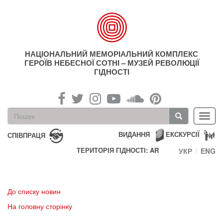
Перейти
до
основного
матеріалу
НАЦІОНАЛЬНИЙ МЕМОРІАЛЬНИЙ КОМПЛЕКС
ГЕРОЇВ НЕБЕСНОЇ СОТНІ – МУЗЕЙ РЕВОЛЮЦІЇ
ГІДНОСТІ
Пошукова
Toggl
форма
navig
Пошук
ВИДАННЯ
ЕКСКУРСІЇ
СПІВПРАЦЯ
ТЕРИТОРІЯ ГІДНОСТІ: AR
УКР
ENG
До списку новин
На головну сторінку