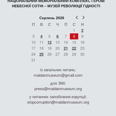
НАЦІОНАЛЬНИЙ МЕМОРІАЛЬНИЙ КОМПЛЕКС ГЕРОЇВ
НЕБЕСНОЇ СОТНІ – МУЗЕЙ РЕВОЛЮЦІЇ ГІДНОСТІ
Попер
Наст
Серпень 2026
П
В
С
Ч
П
С
Н
1
2
3
4
5
6
7
8
9
10
11
12
13
14
15
16
17
18
19
20
21
22
23
24
25
26
27
28
29
30
31
із загальних питань:
maidanmuseum@gmail.com
для ЗМІ:
press@maidanmuseum.org
у питаннях запобігання корупції:
stopcorruption@maidanmuseum.org