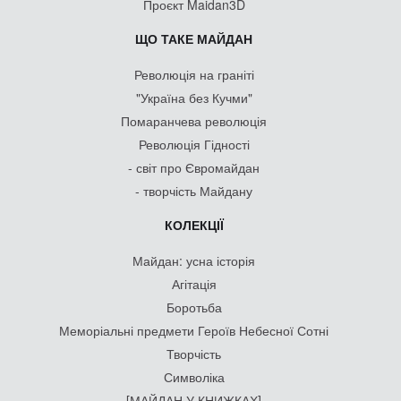
Проєкт Maidan3D
ЩО ТАКЕ МАЙДАН
Революція на граніті
"Україна без Кучми"
Помаранчева революція
Революція Гідності
- світ про Євромайдан
- творчість Майдану
КОЛЕКЦІЇ
Майдан: усна історія
Агітація
Боротьба
Меморіальні предмети Героїв Небесної Сотні
Творчість
Символіка
[МАЙДАН У КНИЖКАХ]