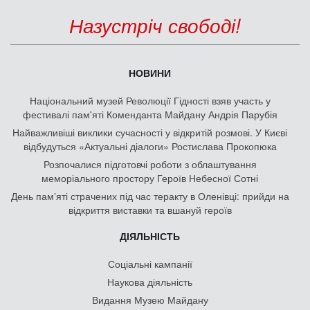
Назустріч свободі!
НОВИНИ
Національний музей Революції Гідності взяв участь у
фестивалі пам'яті Коменданта Майдану Андрія Парубія
Найважливіші виклики сучасності у відкритій розмові. У Києві
відбудуться «Актуальні діалоги» Ростислава Прокопюка
Розпочалися підготовчі роботи з облаштування
меморіального простору Героїв Небесної Сотні
День памʼяті страчених під час теракту в Оленівці: прийди на
відкриття виставки та вшануй героїв
ДІЯЛЬНІСТЬ
Соціальні кампанії
Наукова діяльність
Видання Музею Майдану