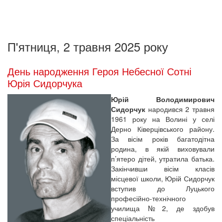
П'ятниця, 2 травня 2025 року
День народження Героя Небесної Сотні
Юрія Сидорчука
Юрій Володимирович
Сидорчук
народився 2 травня
1961 року на Волині у селі
Дерно Ківерцівського району.
За вісім років багатодітна
родина, в якій виховували
п’ятеро дітей, утратила батька.
Закінчивши вісім класів
місцевої школи, Юрій Сидорчук
вступив до Луцького
професійно-технічного
училища №2, де здобув
спеціальність