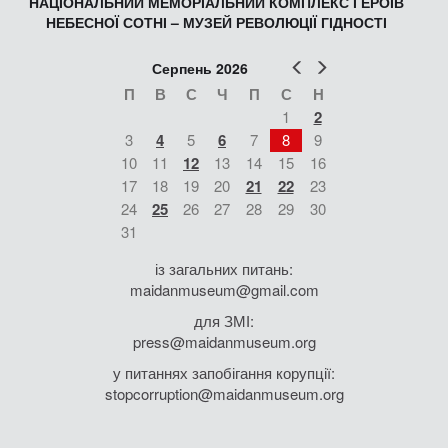
НАЦІОНАЛЬНИЙ МЕМОРІАЛЬНИЙ КОМПЛЕКС ГЕРОЇВ
НЕБЕСНОЇ СОТНІ – МУЗЕЙ РЕВОЛЮЦІЇ ГІДНОСТІ
Попер
Наст
Серпень 2026
П
В
С
Ч
П
С
Н
1
2
3
4
5
6
7
8
9
10
11
12
13
14
15
16
17
18
19
20
21
22
23
24
25
26
27
28
29
30
31
із загальних питань:
maidanmuseum@gmail.com
для ЗМІ:
press@maidanmuseum.org
у питаннях запобігання корупції:
stopcorruption@maidanmuseum.org