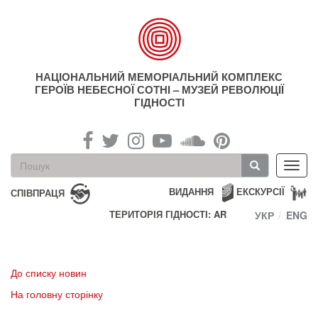
Перейти
до
основного
матеріалу
НАЦІОНАЛЬНИЙ МЕМОРІАЛЬНИЙ КОМПЛЕКС
ГЕРОЇВ НЕБЕСНОЇ СОТНІ – МУЗЕЙ РЕВОЛЮЦІЇ
ГІДНОСТІ
Пошукова
Toggl
форма
navig
Пошук
ВИДАННЯ
ЕКСКУРСІЇ
СПІВПРАЦЯ
ТЕРИТОРІЯ ГІДНОСТІ: AR
УКР
ENG
До списку новин
На головну сторінку