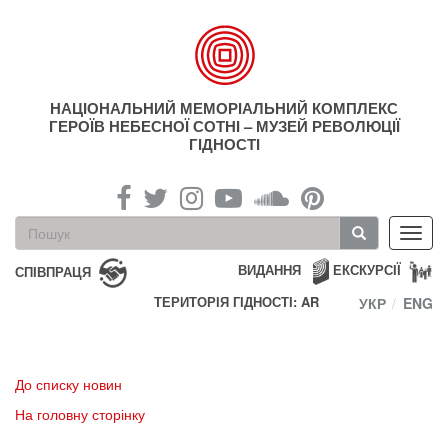
Перейти
до
основного
матеріалу
НАЦІОНАЛЬНИЙ МЕМОРІАЛЬНИЙ КОМПЛЕКС
ГЕРОЇВ НЕБЕСНОЇ СОТНІ – МУЗЕЙ РЕВОЛЮЦІЇ
ГІДНОСТІ
Пошукова
Toggl
форма
navig
Пошук
ВИДАННЯ
ЕКСКУРСІЇ
СПІВПРАЦЯ
ТЕРИТОРІЯ ГІДНОСТІ: AR
УКР
ENG
До списку новин
На головну сторінку