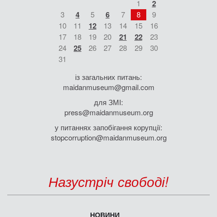
1
2
3
4
5
6
7
8
9
10
11
12
13
14
15
16
17
18
19
20
21
22
23
24
25
26
27
28
29
30
31
із загальних питань:
maidanmuseum@gmail.com
для ЗМІ:
press@maidanmuseum.org
у питаннях запобігання корупції:
stopcorruption@maidanmuseum.org
Назустріч свободі!
НОВИНИ