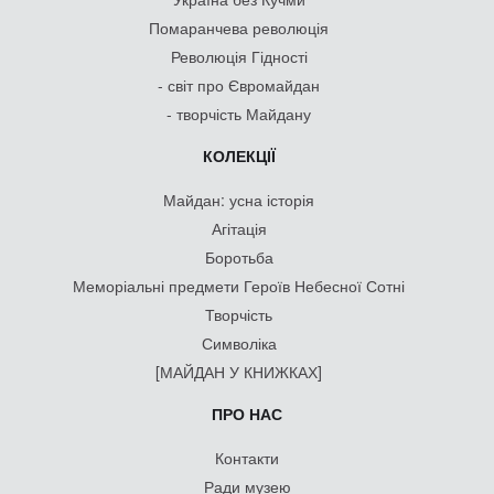
Помаранчева революція
Революція Гідності
- світ про Євромайдан
- творчість Майдану
КОЛЕКЦІЇ
Майдан: усна історія
Агітація
Боротьба
Меморіальні предмети Героїв Небесної Сотні
Творчість
Символіка
[МАЙДАН У КНИЖКАХ]
ПРО НАС
Контакти
Ради музею