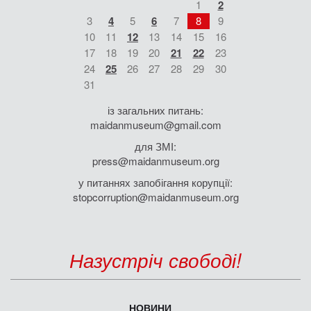
1
2
3
4
5
6
7
8
9
10
11
12
13
14
15
16
17
18
19
20
21
22
23
24
25
26
27
28
29
30
31
із загальних питань:
maidanmuseum@gmail.com
для ЗМІ:
press@maidanmuseum.org
у питаннях запобігання корупції:
stopcorruption@maidanmuseum.org
Назустріч свободі!
НОВИНИ