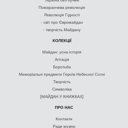
Помаранчева революція
Революція Гідності
- світ про Євромайдан
- творчість Майдану
КОЛЕКЦІЇ
Майдан: усна історія
Агітація
Боротьба
Меморіальні предмети Героїв Небесної Сотні
Творчість
Символіка
[МАЙДАН У КНИЖКАХ]
ПРО НАС
Контакти
Ради музею