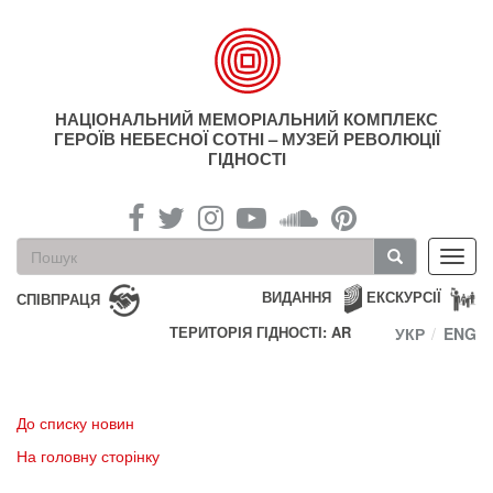
Перейти
до
основного
матеріалу
НАЦІОНАЛЬНИЙ МЕМОРІАЛЬНИЙ КОМПЛЕКС
ГЕРОЇВ НЕБЕСНОЇ СОТНІ – МУЗЕЙ РЕВОЛЮЦІЇ
ГІДНОСТІ
Пошукова
Toggl
форма
navig
Пошук
ВИДАННЯ
ЕКСКУРСІЇ
СПІВПРАЦЯ
ТЕРИТОРІЯ ГІДНОСТІ: AR
УКР
ENG
До списку новин
На головну сторінку