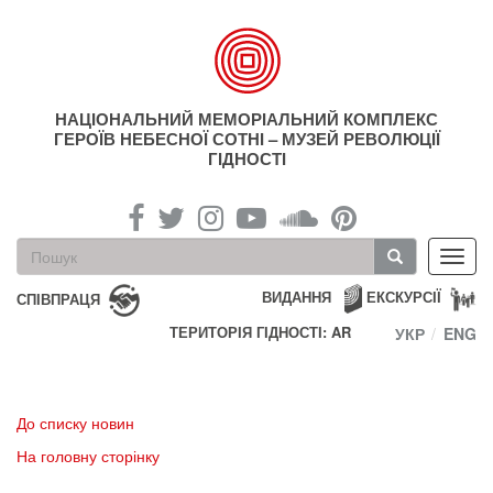
Перейти
до
основного
матеріалу
НАЦІОНАЛЬНИЙ МЕМОРІАЛЬНИЙ КОМПЛЕКС
ГЕРОЇВ НЕБЕСНОЇ СОТНІ – МУЗЕЙ РЕВОЛЮЦІЇ
ГІДНОСТІ
Пошукова
Toggl
форма
navig
Пошук
ВИДАННЯ
ЕКСКУРСІЇ
СПІВПРАЦЯ
ТЕРИТОРІЯ ГІДНОСТІ: AR
УКР
ENG
До списку новин
На головну сторінку