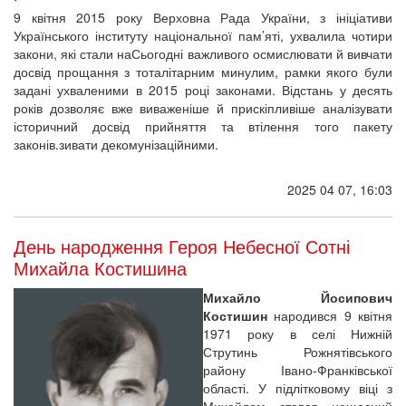
9 квітня 2015 року Верховна Рада України, з ініціативи
Українського інституту національної пам’яті, ухвалила чотири
закони, які стали наСьогодні важливого осмислювати й вивчати
досвід прощання з тоталітарним минулим, рамки якого були
задані ухваленими в 2015 році законами. Відстань у десять
років дозволяє вже виваженіше й прискіпливіше аналізувати
історичний досвід прийняття та втілення того пакету
законів.зивати декомунізаційними.
2025 04 07, 16:03
День народження Героя Небесної Сотні
Михайла Костишина
Михайло Йосипович
Костишин
народився 9 квітня
1971 року в селі Нижній
Струтинь Рожнятівського
району Івано-Франківської
області. У підлітковому віці з