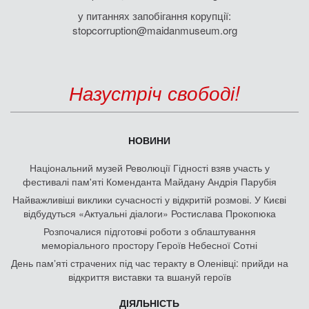
у питаннях запобігання корупції:
stopcorruption@maidanmuseum.org
Назустріч свободі!
НОВИНИ
Національний музей Революції Гідності взяв участь у
фестивалі пам'яті Коменданта Майдану Андрія Парубія
Найважливіші виклики сучасності у відкритій розмові. У Києві
відбудуться «Актуальні діалоги» Ростислава Прокопюка
Розпочалися підготовчі роботи з облаштування
меморіального простору Героїв Небесної Сотні
День памʼяті страчених під час теракту в Оленівці: прийди на
відкриття виставки та вшануй героїв
ДІЯЛЬНІСТЬ