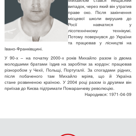
Михайлом стався нещасний
випадок, через який він утратив
праве око. Після закінчення
місцевої школи вирушив до
Росії навчатися у
лісотехнічному технікумі.
Потому повернувся до України
та працював у лісництві на
Івано-Франківщині.
У 90-х – на початку 2000-х років Михайло разом із двома
молодшими братами їздив на заробітки за кордон: працював
різноробом у Чехії, Польщі, Португалії. За спогадами рідних,
після побаченого там Михайло мріяв, що й Україна
стане розвиненою країною. У 2004 році разом із друзями він
приїхав до Києва підтримати Помаранчеву революцію.
Народився: 1971-04-09