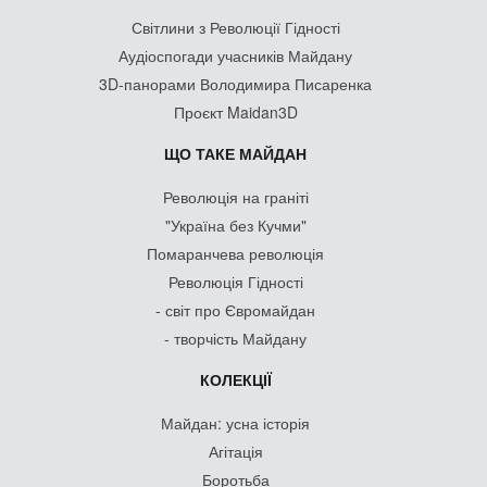
Світлини з Революції Гідності
Аудіоспогади учасників Майдану
3D-панорами Володимира Писаренка
Проєкт Maidan3D
ЩО ТАКЕ МАЙДАН
Революція на граніті
"Україна без Кучми"
Помаранчева революція
Революція Гідності
- світ про Євромайдан
- творчість Майдану
КОЛЕКЦІЇ
Майдан: усна історія
Агітація
Боротьба