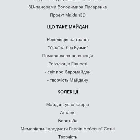
3D-панорами Володимира Писаренка
Проєкт Maidan3D
ЩО ТАКЕ МАЙДАН
Революція на граніті
"Україна без Кучми"
Помаранчева революція
Революція Гідності
- світ про Євромайдан
- творчість Майдану
КОЛЕКЦІЇ
Майдан: усна історія
Агітація
Боротьба
Меморіальні предмети Героїв Небесної Сотні
Творчість