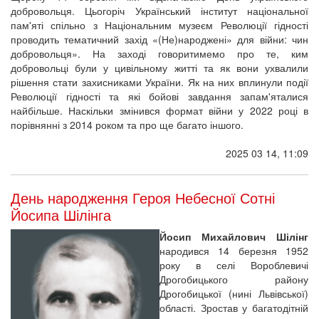
добровольця. Цьогоріч Український інститут національної
пам'яті спільно з Національним музеєм Революції гідності
проводить тематичний захід «(Не)народжені» для війни: чин
добровольця». На заході говоритимемо про те, ким
добровольці були у цивільному житті та як вони ухвалили
рішення стати захисниками України. Як на них вплинули події
Революції гідності та які бойові завдання запам'яталися
найбільше. Наскільки змінився формат війни у 2022 році в
порівнянні з 2014 роком та про ще багато іншого.
2025 03 14, 11:09
День народження Героя Небесної Сотні
Йосипа Шілінга
Йосип Михайлович Шілінг
народився 14 березня 1952
року в селі Вороблевичі
Дрогобицького району
Дрогобицької (нині Львівської)
області. Зростав у багатодітній