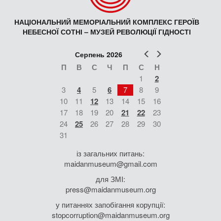
НАЦІОНАЛЬНИЙ МЕМОРІАЛЬНИЙ КОМПЛЕКС ГЕРОЇВ
НЕБЕСНОЇ СОТНІ – МУЗЕЙ РЕВОЛЮЦІЇ ГІДНОСТІ
Попер
Наст
Серпень 2026
П
В
С
Ч
П
С
Н
1
2
3
4
5
6
7
8
9
10
11
12
13
14
15
16
17
18
19
20
21
22
23
24
25
26
27
28
29
30
31
із загальних питань:
maidanmuseum@gmail.com
для ЗМІ:
press@maidanmuseum.org
у питаннях запобігання корупції:
stopcorruption@maidanmuseum.org