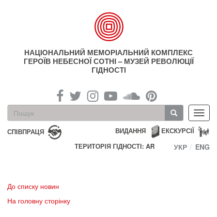
Перейти
до
основного
матеріалу
НАЦІОНАЛЬНИЙ МЕМОРІАЛЬНИЙ КОМПЛЕКС
ГЕРОЇВ НЕБЕСНОЇ СОТНІ – МУЗЕЙ РЕВОЛЮЦІЇ
ГІДНОСТІ
Пошукова
Toggl
форма
navig
Пошук
ВИДАННЯ
ЕКСКУРСІЇ
СПІВПРАЦЯ
ТЕРИТОРІЯ ГІДНОСТІ: AR
УКР
ENG
До списку новин
На головну сторінку