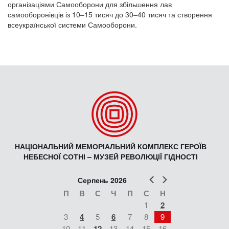
організаціями Самооборони для збільшення лав
самооборонівців із 10–15 тисяч до 30–40 тисяч та створення
всеукраїнської системи Самооборони.
НАЦІОНАЛЬНИЙ МЕМОРІАЛЬНИЙ КОМПЛЕКС ГЕРОЇВ
НЕБЕСНОЇ СОТНІ – МУЗЕЙ РЕВОЛЮЦІЇ ГІДНОСТІ
Попер
Наст
Серпень 2026
П
В
С
Ч
П
С
Н
1
2
3
4
5
6
7
8
9
10
11
12
13
14
15
16