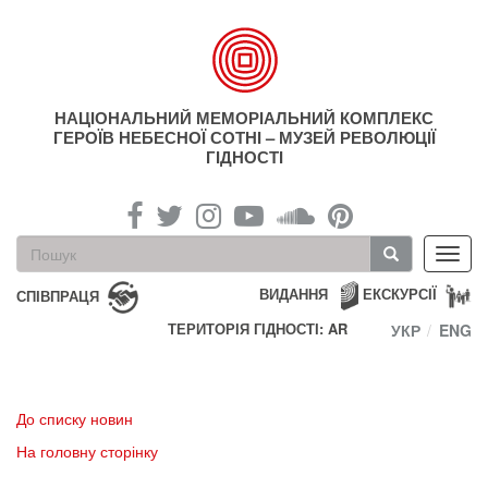
Перейти
до
основного
матеріалу
НАЦІОНАЛЬНИЙ МЕМОРІАЛЬНИЙ КОМПЛЕКС
ГЕРОЇВ НЕБЕСНОЇ СОТНІ – МУЗЕЙ РЕВОЛЮЦІЇ
ГІДНОСТІ
Пошукова
Toggl
форма
navig
Пошук
ВИДАННЯ
ЕКСКУРСІЇ
СПІВПРАЦЯ
ТЕРИТОРІЯ ГІДНОСТІ: AR
УКР
ENG
До списку новин
На головну сторінку