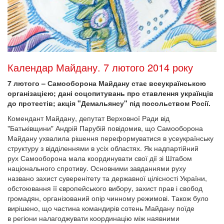
Календар Майдану. 7 лютого 2014 року
7 лютого – Самооборона Майдану стає всеукраїнською
організацією; дані соцопитувань про ставлення українців
до протестів; акція "Демальянсу" під посольством Росії.
Комендант Майдану, депутат Верховної Ради від
"Батьківщини" Андрій Парубій повідомив, що Самооборона
Майдану ухвалила рішення переформуватися в усеукраїнську
структуру з відділеннями в усіх областях. Як надпартійний
рух Самооборона мала координувати свої дії зі Штабом
національного спротиву. Основними завданнями руху
названо захист суверенітету та державної цілісності України,
обстоювання її європейського вибору, захист прав і свобод
громадян, організований опір чинному режимові. Також було
вирішено, що частина командирів сотень Майдану поїде
в регіони налагоджувати координацію між наявними