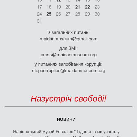
17
18
19
20
21
22
23
24
25
26
27
28
29
30
31
із загальних питань:
maidanmuseum@gmail.com
для ЗМІ:
press@maidanmuseum.org
у питаннях запобігання корупції:
stopcorruption@maidanmuseum.org
Назустріч свободі!
НОВИНИ
Національний музей Революції Гідності взяв участь у