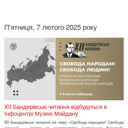
П'ятниця, 7 лютого 2025 року
XII Бандерівські читання відбудуться в
Інфоцентрі Музею Майдану
XII Бандерівські читання на тему «Свобода народам! Свобода
людині! – історія та перспективи визвольної боротьби