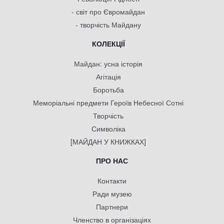
- світ про Євромайдан
- творчість Майдану
КОЛЕКЦІЇ
Майдан: усна історія
Агітація
Боротьба
Меморіальні предмети Героїв Небесної Сотні
Творчість
Символіка
[МАЙДАН У КНИЖКАХ]
ПРО НАС
Контакти
Ради музею
Партнери
Членство в організаціях