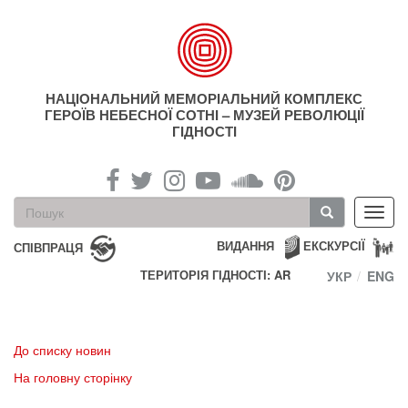
Перейти
до
основного
матеріалу
НАЦІОНАЛЬНИЙ МЕМОРІАЛЬНИЙ КОМПЛЕКС
ГЕРОЇВ НЕБЕСНОЇ СОТНІ – МУЗЕЙ РЕВОЛЮЦІЇ
ГІДНОСТІ
Пошукова
Toggl
форма
navig
Пошук
ВИДАННЯ
ЕКСКУРСІЇ
СПІВПРАЦЯ
ТЕРИТОРІЯ ГІДНОСТІ: AR
УКР
ENG
До списку новин
На головну сторінку