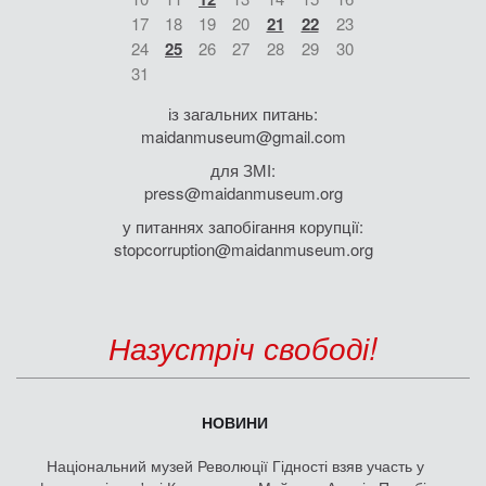
17
18
19
20
21
22
23
24
25
26
27
28
29
30
31
із загальних питань:
maidanmuseum@gmail.com
для ЗМІ:
press@maidanmuseum.org
у питаннях запобігання корупції:
stopcorruption@maidanmuseum.org
Назустріч свободі!
НОВИНИ
Національний музей Революції Гідності взяв участь у