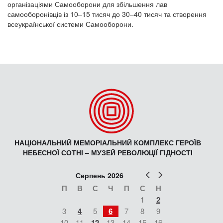
організаціями Самооборони для збільшення лав
самооборонівців із 10–15 тисяч до 30–40 тисяч та створення
всеукраїнської системи Самооборони.
НАЦІОНАЛЬНИЙ МЕМОРІАЛЬНИЙ КОМПЛЕКС ГЕРОЇВ
НЕБЕСНОЇ СОТНІ – МУЗЕЙ РЕВОЛЮЦІЇ ГІДНОСТІ
Попер
Наст
Серпень 2026
П
В
С
Ч
П
С
Н
1
2
3
4
5
6
7
8
9
10
11
12
13
14
15
16