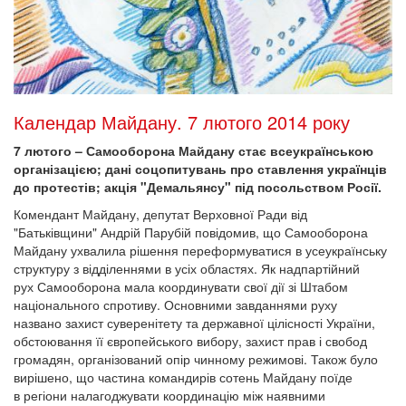
Календар Майдану. 7 лютого 2014 року
7 лютого – Самооборона Майдану стає всеукраїнською
організацією; дані соцопитувань про ставлення українців
до протестів; акція "Демальянсу" під посольством Росії.
Комендант Майдану, депутат Верховної Ради від
"Батьківщини" Андрій Парубій повідомив, що Самооборона
Майдану ухвалила рішення переформуватися в усеукраїнську
структуру з відділеннями в усіх областях. Як надпартійний
рух Самооборона мала координувати свої дії зі Штабом
національного спротиву. Основними завданнями руху
названо захист суверенітету та державної цілісності України,
обстоювання її європейського вибору, захист прав і свобод
громадян, організований опір чинному режимові. Також було
вирішено, що частина командирів сотень Майдану поїде
в регіони налагоджувати координацію між наявними