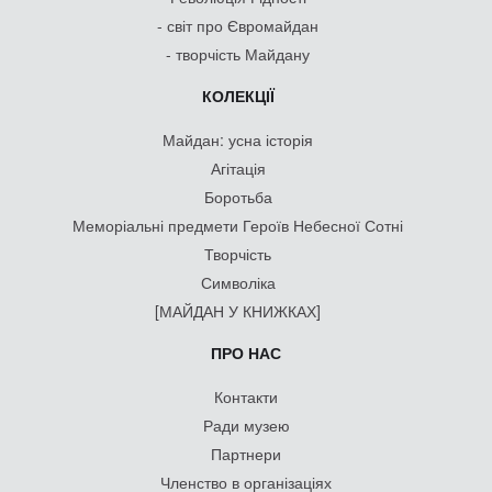
- світ про Євромайдан
- творчість Майдану
КОЛЕКЦІЇ
Майдан: усна історія
Агітація
Боротьба
Меморіальні предмети Героїв Небесної Сотні
Творчість
Символіка
[МАЙДАН У КНИЖКАХ]
ПРО НАС
Контакти
Ради музею
Партнери
Членство в організаціях