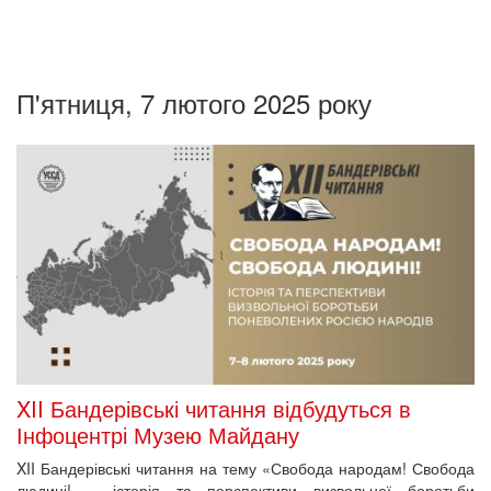
П'ятниця, 7 лютого 2025 року
XII Бандерівські читання відбудуться в
Інфоцентрі Музею Майдану
XII Бандерівські читання на тему «Свобода народам! Свобода
людині! – історія та перспективи визвольної боротьби