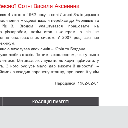
есної Сотні Василя Аксенина
ся 4 лютого 1962 року в селі Литячі Заліщицького
закінчення місцевої школи переїхав до Чернівців та
ща №3. Згодом улаштувався працювати на
ув різноробом, потім став інженером, а пізніше
лення опалювальних систем. У 2007 році закінчив
ехнікум.
яною виховував двох синів – Юрія та Богдана.
дуже любив птахів. "Із тим захопленням, яке у нього
ятися. Він знав, як лікувати, як харчі підбирати, у
та. З його рук усе мало дар вижити й вирости", –
айомих знаходив поранену пташку, приносив її у дім
Народився: 1962-02-04
КОАЛІЦІЯ ПАМ'ЯТІ