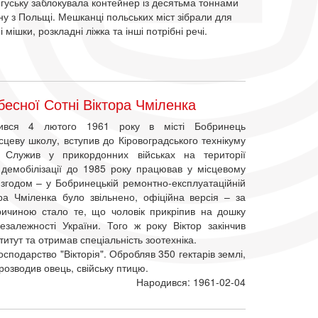
гуську заблокувала контейнер із десятьма тоннами
у з Польщі. Мешканці польських міст зібрали для
 мішки, розкладні ліжка та інші потрібні речі.
есної Сотні Віктора Чміленка
вся 4 лютого 1961 року в місті Бобринець
ісцеву школу, вступив до Кіровоградського технікуму
а. Служив у прикордонних військах на території
 демобілізації до 1985 року працював у місцевому
, згодом – у Бобринецькій ремонтно-експлуатаційній
ра Чміленка було звільнено, офіційна версія – за
ичиною стало те, що чоловік прикріпив на дошку
езалежності України. Того ж року Віктор закінчив
итут та отримав спеціальність зоотехніка.
сподарство "Вікторія". Обробляв 350 гектарів землі,
 розводив овець, свійську птицю.
Народився: 1961-02-04