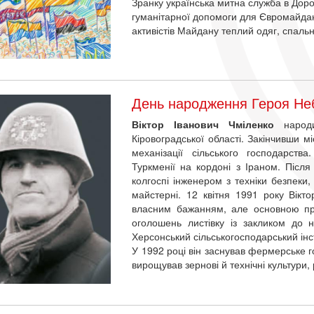
Зранку українська митна служба в Доро
гуманітарної допомоги для Євромайдан
активістів Майдану теплий одяг, спальні
День народження Героя Неб
Віктор Іванович Чміленко
народи
Кіровоградської області. Закінчивши м
механізації сільського господарств
Туркменії на кордоні з Іраном. Після
колгоспі інженером з техніки безпеки
майстерні. 12 квітня 1991 року Вікто
власним бажанням, але основною пр
оголошень листівку із закликом до н
Херсонський сільськогосподарський інст
У 1992 році він заснував фермерське го
вирощував зернові й технічні культури,