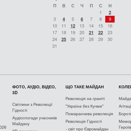
П
В
С
Ч
П
С
Н
1
2
3
4
5
6
7
8
9
10
11
12
13
14
15
16
17
18
19
20
21
22
23
24
25
26
27
28
29
30
31
ФОТО, АУДІО, ВІДЕО,
ЩО ТАКЕ МАЙДАН
КОЛЕК
3D
Революція на граніті
Майдан
Світлини з Революції
"Україна без Кучми"
Агітац
Гідності
Помаранчева революція
Борот
Аудіоспогади учасників
Революція Гідності
Мемор
Майдану
2026
Героїв
- світ про Євромайдан