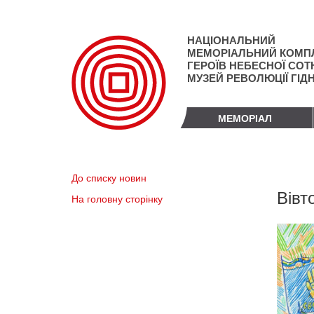
Перейти
до
основного
НАЦІОНАЛЬНИЙ
матеріалу
МЕМОРІАЛЬНИЙ КОМП
ГЕРОЇВ НЕБЕСНОЇ СОТН
МУЗЕЙ РЕВОЛЮЦІЇ ГІД
МЕМОРІАЛ
До списку новин
Вівт
На головну сторінку