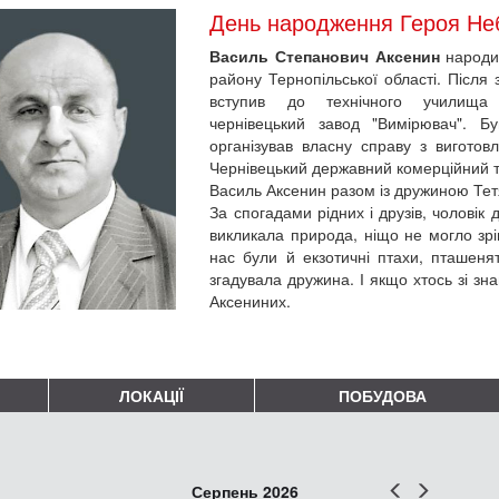
День народження Героя Неб
Василь Степанович Аксенин
народив
району Тернопільської області. Після 
вступив до технічного учили
чернівецький завод "Вимірювач". Б
організував власну справу з виготов
Чернівецький державний комерційний т
Василь Аксенин разом із дружиною Тет
За спогадами рідних і друзів, чоловік 
викликала природа, ніщо не могло зрівн
нас були й екзотичні птахи, пташеня
згадувала дружина. І якщо хтось зі зн
Аксениних.
ЛОКАЦІЇ
ПОБУДОВА
Попер
Наст
Серпень 2026