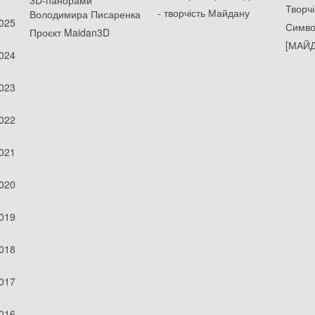
3D-панорами
Творчі
- творчість Майдану
Володимира Писаренка
2025
Симво
Проєкт Maidan3D
[МАЙД
2024
2023
2022
2021
2020
2019
2018
2017
2016