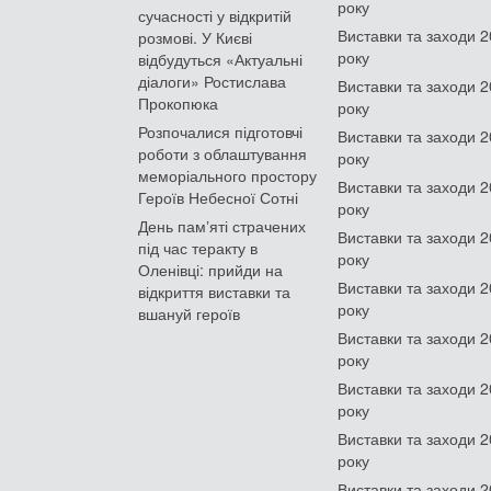
року
сучасності у відкритій
Виставки та заходи 
розмові. У Києві
року
відбудуться «Актуальні
діалоги» Ростислава
Виставки та заходи 
Прокопюка
року
Розпочалися підготовчі
Виставки та заходи 
роботи з облаштування
року
меморіального простору
Виставки та заходи 
Героїв Небесної Сотні
року
День памʼяті страчених
Виставки та заходи 
під час теракту в
року
Оленівці: прийди на
Виставки та заходи 
відкриття виставки та
року
вшануй героїв
Виставки та заходи 
року
Виставки та заходи 
року
Виставки та заходи 
року
Виставки та заходи 