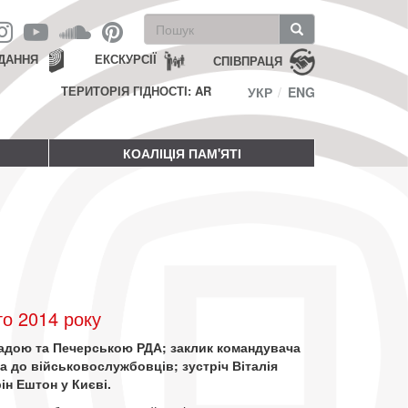
Пошукова
форма
Пошук
ДАННЯ
ЕКСКУРСІЇ
СПІВПРАЦЯ
ТЕРИТОРІЯ ГІДНОСТІ: AR
УКР
ENG
КОАЛІЦІЯ ПАМ'ЯТІ
о 2014 року
Радою та Печерською РДА; заклик командувача
а до військовослужбовців; зустріч Віталія
ін Ештон у Києві.