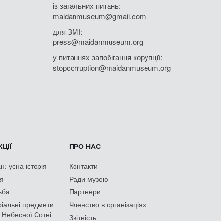
із загальних питань:
maidanmuseum@gmail.com
для ЗМІ:
press@maidanmuseum.org
у питаннях запобігання корупції:
stopcorruption@maidanmuseum.org
ЦІЇ
ПРО НАС
: усна історія
Контакти
ія
Ради музею
ьба
Партнери
іальні предмети
Членство в організаціях
 Небесної Сотні
Звітність