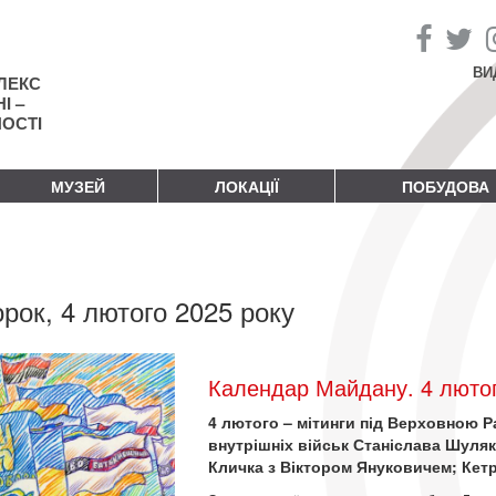
ВИ
ЛЕКС
І –
НОСТІ
МУЗЕЙ
ЛОКАЦІЇ
ПОБУДОВА
орок, 4 лютого 2025 року
Календар Майдану. 4 лютог
4 лютого – мітинги під Верховною 
внутрішніх військ Станіслава Шуляк
Кличка з Віктором Януковичем; Кетр