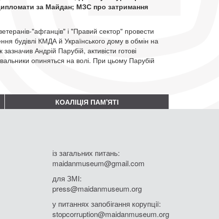
 дипломати за Майдан; МЗС про затримання
еранів-"афганців" і "Правий сектор" провести
ння будівлі КМДА й Українського дому в обмін на
 зазначив Андрій Парубій, активісти готові
стувальники опиняться на волі. При цьому Парубій
КОАЛІЦІЯ ПАМ'ЯТІ
із загальних питань:
maidanmuseum@gmail.com
для ЗМІ:
press@maidanmuseum.org
у питаннях запобігання корупції:
stopcorruption@maidanmuseum.org