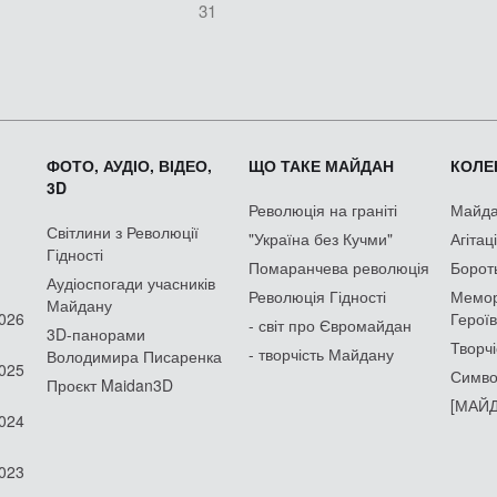
31
ФОТО, АУДІО, ВІДЕО,
ЩО ТАКЕ МАЙДАН
КОЛЕК
3D
Революція на граніті
Майдан
Світлини з Революції
"Україна без Кучми"
Агітац
Гідності
Помаранчева революція
Борот
Аудіоспогади учасників
Революція Гідності
Мемор
Майдану
2026
Героїв
- світ про Євромайдан
3D-панорами
Творчі
- творчість Майдану
Володимира Писаренка
2025
Симво
Проєкт Maidan3D
[МАЙД
2024
2023