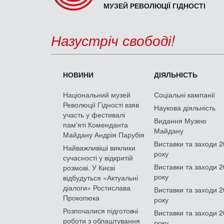
МУЗЕЙ РЕВОЛЮЦІЇ ГІДНОСТІ
Назустріч свободі!
НОВИНИ
ДІЯЛЬНІСТЬ
Національний музей
Соціальні кампанії
Революції Гідності взяв
Наукова діяльність
участь у фестивалі
Видання Музею
пам'яті Коменданта
Майдану
Майдану Андрія Парубія
Виставки та заходи 
Найважливіші виклики
року
сучасності у відкритій
Виставки та заходи 
розмові. У Києві
року
відбудуться «Актуальні
діалоги» Ростислава
Виставки та заходи 
Прокопюка
року
Розпочалися підготовчі
Виставки та заходи 
роботи з облаштування
року