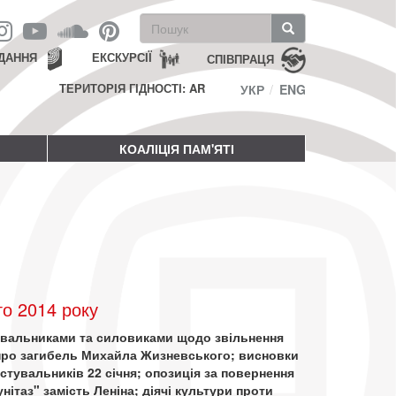
Пошукова
форма
Пошук
ДАННЯ
ЕКСКУРСІЇ
СПІВПРАЦЯ
ТЕРИТОРІЯ ГІДНОСТІ: AR
УКР
ENG
КОАЛІЦІЯ ПАМ'ЯТІ
о 2014 року
увальниками та силовиками щодо звільнення
 про загибель Михайла Жизневського; висновки
стувальників 22 січня; опозиція за повернення
нітаз" замість Леніна; діячі культури проти