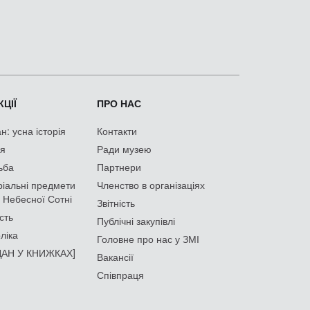
ЦІЇ
ПРО НАС
: усна історія
Контакти
ія
Ради музею
ьба
Партнери
іальні предмети
Членство в організаціях
 Небесної Сотні
Звітність
сть
Публічні закупівлі
ліка
Головне про нас у ЗМІ
АН У КНИЖКАХ]
Вакансії
Співпраця