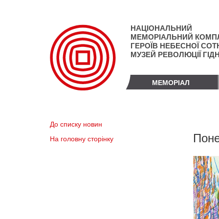
Перейти
до
основного
НАЦІОНАЛЬНИЙ
матеріалу
МЕМОРІАЛЬНИЙ КОМП
ГЕРОЇВ НЕБЕСНОЇ СОТН
МУЗЕЙ РЕВОЛЮЦІЇ ГІД
МЕМОРІАЛ
До списку новин
Поне
На головну сторінку