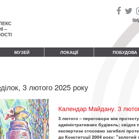
ВИ
ЛЕКС
І –
НОСТІ
МУЗЕЙ
ЛОКАЦІЇ
ПОБУДОВА
ділок, 3 лютого 2025 року
Календар Майдану. 3 лютог
3 лютого – переговори між протест
адміністративних будівель; свідок
експертизи стосовно загибелі проте
до Конституції 2004 року; "золотий у