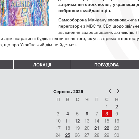
затримання своїх колег; українські
озброєних майданівців.
Самооборона Майдану вповноважила вет
переговори з МВС та СБУ щодо звільне
звільнення заарештованих активістів. Як
и адміністративні будівлі тільки після того, як усі затримані проте
в, що про Український дім не йдеться.
ЛОКАЦІЇ
ПОБУДОВА
Попер
Наст
Серпень 2026
П
В
С
Ч
П
С
Н
1
2
3
4
5
6
7
8
9
10
11
12
13
14
15
16
17
18
19
20
21
22
23
24
25
26
27
28
29
30