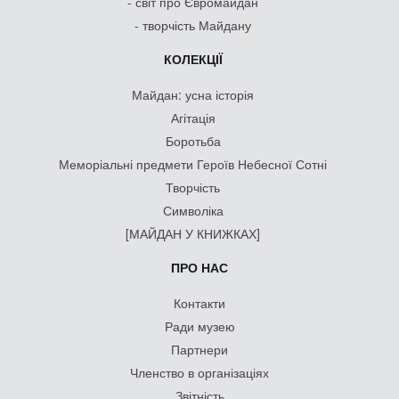
- світ про Євромайдан
- творчість Майдану
КОЛЕКЦІЇ
Майдан: усна історія
Агітація
Боротьба
Меморіальні предмети Героїв Небесної Сотні
Творчість
Символіка
[МАЙДАН У КНИЖКАХ]
ПРО НАС
Контакти
Ради музею
Партнери
Членство в організаціях
Звітність