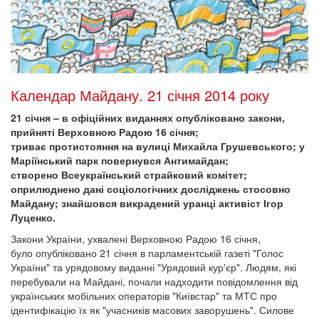
Календар Майдану. 21 січня 2014 року
21 січня – в офіційних виданнях опубліковано закони,
прийняті Верховною Радою 16 січня;
триває протистояння на вулиці Михайла Грушевського; у
Маріїнський парк повернувся Антимайдан;
створено Всеукраїнський страйковий комітет;
оприлюднено дані соціологічних досліджень стосовно
Майдану; знайшовся викрадений уранці активіст Ігор
Луценко.
Закони України, ухвалені Верховною Радою 16 січня,
було опубліковано 21 січня в парламентській газеті "Голос
України" та урядовому виданні "Урядовий кур'єр". Людям, які
перебували на Майдані, почали надходити повідомлення від
українських мобільних операторів "Київстар" та МТС про
ідентифікацію їх як "учасників масових заворушень". Силове