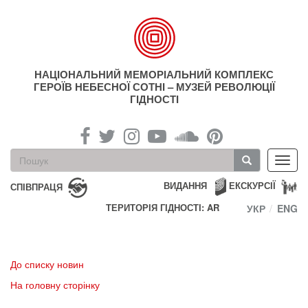
Перейти
до
основного
матеріалу
НАЦІОНАЛЬНИЙ МЕМОРІАЛЬНИЙ КОМПЛЕКС
ГЕРОЇВ НЕБЕСНОЇ СОТНІ – МУЗЕЙ РЕВОЛЮЦІЇ
ГІДНОСТІ
Пошукова
Toggl
форма
navig
Пошук
ВИДАННЯ
ЕКСКУРСІЇ
СПІВПРАЦЯ
ТЕРИТОРІЯ ГІДНОСТІ: AR
УКР
ENG
До списку новин
На головну сторінку