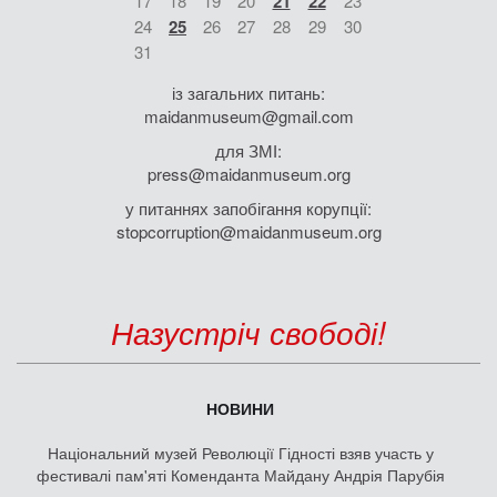
17
18
19
20
21
22
23
24
25
26
27
28
29
30
31
із загальних питань:
maidanmuseum@gmail.com
для ЗМІ:
press@maidanmuseum.org
у питаннях запобігання корупції:
stopcorruption@maidanmuseum.org
Назустріч свободі!
НОВИНИ
Національний музей Революції Гідності взяв участь у
фестивалі пам'яті Коменданта Майдану Андрія Парубія