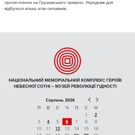
протистояння на Грушевського тривало. Упродовж дня
відбулося кілька атак силовиків.
НАЦІОНАЛЬНИЙ МЕМОРІАЛЬНИЙ КОМПЛЕКС ГЕРОЇВ
НЕБЕСНОЇ СОТНІ – МУЗЕЙ РЕВОЛЮЦІЇ ГІДНОСТІ
Попер
Наст
Серпень 2026
П
В
С
Ч
П
С
Н
1
2
3
4
5
6
7
8
9
10
11
12
13
14
15
16