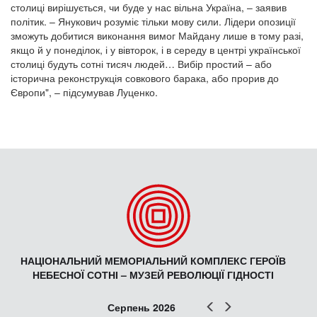
столиці вирішується, чи буде у нас вільна Україна, – заявив
політик. – Янукович розуміє тільки мову сили. Лідери опозиції
зможуть добитися виконання вимог Майдану лише в тому разі,
якщо й у понеділок, і у вівторок, і в середу в центрі української
столиці будуть сотні тисяч людей… Вибір простий – або
історична реконструкція совкового барака, або прорив до
Європи", – підсумував Луценко.
НАЦІОНАЛЬНИЙ МЕМОРІАЛЬНИЙ КОМПЛЕКС ГЕРОЇВ
НЕБЕСНОЇ СОТНІ – МУЗЕЙ РЕВОЛЮЦІЇ ГІДНОСТІ
Попер
Наст
Серпень 2026