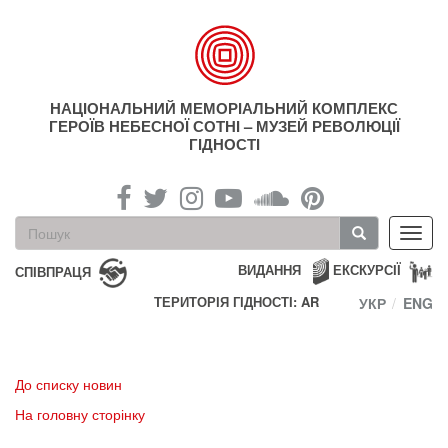
Перейти
до
основного
матеріалу
НАЦІОНАЛЬНИЙ МЕМОРІАЛЬНИЙ КОМПЛЕКС
ГЕРОЇВ НЕБЕСНОЇ СОТНІ – МУЗЕЙ РЕВОЛЮЦІЇ
ГІДНОСТІ
Пошукова
Toggl
форма
navig
Пошук
ВИДАННЯ
ЕКСКУРСІЇ
СПІВПРАЦЯ
ТЕРИТОРІЯ ГІДНОСТІ: AR
УКР
ENG
До списку новин
На головну сторінку