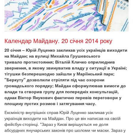
Календар Майдану. 20 січня 2014 року
20 січня – Юрій Луценко закликав усіх українців виходити
на Майдан; на вулиці Михайла Грушевського
тривало протистояння; Віталій Кличко оприлюднив
звернення, в якому звинуватив владу у ситуації в Україні;
тітушки безперешкодно зайшли у Маріїнський парк;
"Беркуту" дозволили стріляти під час охорони
громадського порядку; Майдан сформулював вимоги до
влади та створив групу для попередніх консультацій,
однак Віктор Янукович фактично перевів переговори у
площину пустих розмов і затягування часу.
Ексміністр внутрішніх справ Юрій Луценко закликав усіх
українців виходити на Майдан. Про це він написав на своїй
фейсбук-сторінці. "Зараз у Києві вирішується не доля
абсурдних янучарських законів про шоломи чи маски. Зараз у