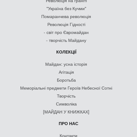
Революція на граніті
"Україна без Кучми"
Помаранчева революція
Революція Гідності
- світ про Євромайдан
- творчість Майдану
КОЛЕКЦІЇ
Майдан: усна історія
Агітація
Боротьба
Меморіальні предмети Героїв Небесної Сотні
Творчість
Символіка
[МАЙДАН У КНИЖКАХ]
ПРО НАС
Контакти