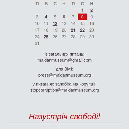
П
В
С
Ч
П
С
Н
1
2
3
4
5
6
7
8
9
10
11
12
13
14
15
16
17
18
19
20
21
22
23
24
25
26
27
28
29
30
31
із загальних питань:
maidanmuseum@gmail.com
для ЗМІ:
press@maidanmuseum.org
у питаннях запобігання корупції:
stopcorruption@maidanmuseum.org
Назустріч свободі!