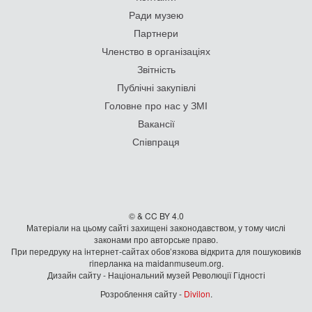
Ради музею
Партнери
Членство в організаціях
Звітність
Публічні закупівлі
Головне про нас у ЗМІ
Вакансії
Співпраця
© & CC BY 4.0
Матеріали на цьому сайті захищені законодавством, у тому числі
законами про авторське право.
При передруку на iнтернет-сайтах обов’язкова відкрита для пошуковиків
гiперланка на maidanmuseum.org.
Дизайн сайту - Національний музей Революції Гідності
Розроблення сайту -
Divilon
.