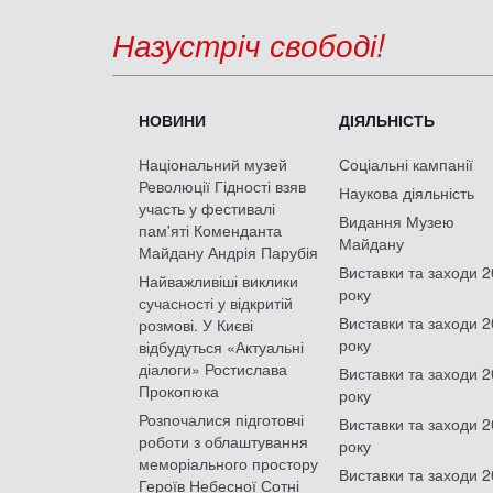
Назустріч свободі!
НОВИНИ
ДІЯЛЬНІСТЬ
Національний музей
Соціальні кампанії
Революції Гідності взяв
Наукова діяльність
участь у фестивалі
Видання Музею
пам'яті Коменданта
Майдану
Майдану Андрія Парубія
Виставки та заходи 
Найважливіші виклики
року
сучасності у відкритій
Виставки та заходи 
розмові. У Києві
року
відбудуться «Актуальні
діалоги» Ростислава
Виставки та заходи 
Прокопюка
року
Розпочалися підготовчі
Виставки та заходи 
роботи з облаштування
року
меморіального простору
Виставки та заходи 
Героїв Небесної Сотні