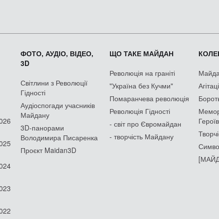
ФОТО, АУДІО, ВІДЕО,
ЩО ТАКЕ МАЙДАН
КОЛЕК
3D
Революція на граніті
Майдан
Світлини з Революції
"Україна без Кучми"
Агітац
Гідності
Помаранчева революція
Борот
Аудіоспогади учасників
Революція Гідності
Мемор
Майдану
2026
Героїв
- світ про Євромайдан
3D-панорами
Творчі
- творчість Майдану
Володимира Писаренка
2025
Симво
Проєкт Maidan3D
[МАЙД
2024
2023
2022