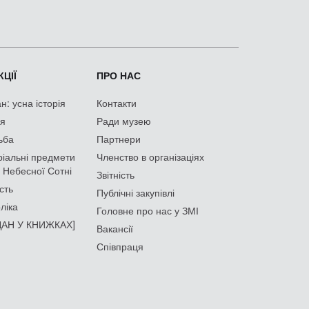
ЦІЇ
ПРО НАС
: усна історія
Контакти
ія
Ради музею
ьба
Партнери
іальні предмети
Членство в організаціях
 Небесної Сотні
Звітність
сть
Публічні закупівлі
ліка
Головне про нас у ЗМІ
АН У КНИЖКАХ]
Вакансії
Співпраця