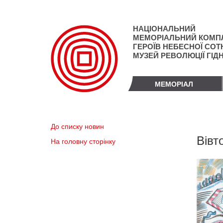
Перейти
до
основного
НАЦІОНАЛЬНИЙ
матеріалу
МЕМОРІАЛЬНИЙ КОМП
ГЕРОЇВ НЕБЕСНОЇ СОТН
МУЗЕЙ РЕВОЛЮЦІЇ ГІД
МЕМОРІАЛ
До списку новин
Вівт
На головну сторінку