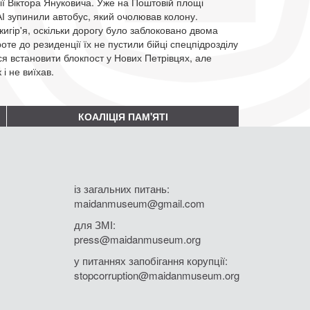
ії Віктора Януковича. Уже на Поштовій площі
АІ зупинили автобус, який очолював колону.
жигір'я, оскільки дорогу було заблоковано двома
оте до резиденції їх не пустили бійці спецпідрозділу
я встановити блокпост у Нових Петрівцях, але
і не виїхав.
КОАЛІЦІЯ ПАМ'ЯТІ
із загальних питань:
maidanmuseum@gmail.com
для ЗМІ:
press@maidanmuseum.org
у питаннях запобігання корупції:
stopcorruption@maidanmuseum.org