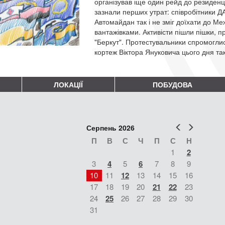
організував іще один рейд до резиденц
зазнали перших утрат: співробітники Д
Автомайдан так і не зміг доїхати до Ме
вантажівками. Активісти пішли пішки, пр
"Беркут". Протестувальники спромоглис
кортеж Віктора Януковича цього дня так 
ЛОКАЦІЇ
ПОБУДОВА
Попер
Наст
Серпень 2026
П
В
С
Ч
П
С
Н
1
2
3
4
5
6
7
8
9
10
11
12
13
14
15
16
17
18
19
20
21
22
23
24
25
26
27
28
29
30
31