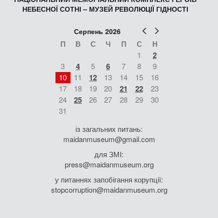
НЕБЕСНОЇ СОТНІ – МУЗЕЙ РЕВОЛЮЦІЇ ГІДНОСТІ
Попер
Наст
Серпень 2026
П
В
С
Ч
П
С
Н
1
2
3
4
5
6
7
8
9
10
11
12
13
14
15
16
17
18
19
20
21
22
23
24
25
26
27
28
29
30
31
із загальних питань:
maidanmuseum@gmail.com
для ЗМІ:
press@maidanmuseum.org
у питаннях запобігання корупції:
stopcorruption@maidanmuseum.org