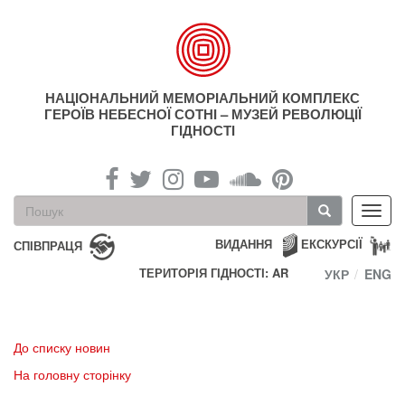
Перейти
до
основного
матеріалу
НАЦІОНАЛЬНИЙ МЕМОРІАЛЬНИЙ КОМПЛЕКС
ГЕРОЇВ НЕБЕСНОЇ СОТНІ – МУЗЕЙ РЕВОЛЮЦІЇ
ГІДНОСТІ
Пошукова
Toggl
форма
navig
Пошук
ВИДАННЯ
ЕКСКУРСІЇ
СПІВПРАЦЯ
ТЕРИТОРІЯ ГІДНОСТІ: AR
УКР
ENG
До списку новин
На головну сторінку