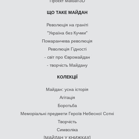
Проєкт Maidan3D
ЩО ТАКЕ МАЙДАН
Революція на граніті
"Україна без Кучми"
Помаранчева революція
Революція Гідності
- світ про Євромайдан
- творчість Майдану
КОЛЕКЦІЇ
Майдан: усна історія
Агітація
Боротьба
Меморіальні предмети Героїв Небесної Сотні
Творчість
Символіка
[МАЙДАН У КНИЖКАХ]