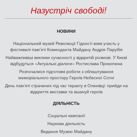
Назустріч свободі!
НОВИНИ
Національний музей Революції Гідності взяв участь у
фестивалі пам'яті Коменданта Майдану Андрія Парубія
Найважливіші виклики сучасності у відкритій розмові. У Києві
відбудуться «Актуальні діалоги» Ростислава Прокопюка
Розпочалися підготовчі роботи з облаштування
меморіального простору Героїв Небесної Сотні
День памʼяті страчених під час теракту в Оленівці: прийди на
відкриття виставки та вшануй героїв
ДІЯЛЬНІСТЬ
Соціальні кампанії
Наукова діяльність
Видання Музею Майдану