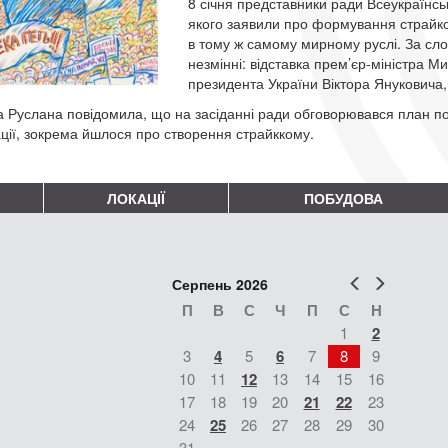
8 січня представники ради Всеукраїнсь
якого заявили про формування страйков
в тому ж самому мирному руслі. За сл
незмінні: відставка прем’єр-міністра М
президента України Віктора Януковича,
а Руслана повідомила, що на засіданні ради обговорювався план под
ації, зокрема йшлося про створення страйккому.
ЛОКАЦІЇ
ПОБУДОВА
Попер
Наст
Серпень 2026
П
В
С
Ч
П
С
Н
1
2
3
4
5
6
7
8
9
10
11
12
13
14
15
16
17
18
19
20
21
22
23
24
25
26
27
28
29
30
31