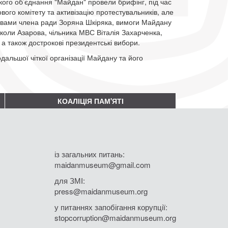
кого об’єднання "Майдан" провели брифінг, під час
ого комітету та активізацію протестувальників, але
овами члена ради Зоряна Шкіряка, вимоги Майдану
иколи Азарова, чільника МВС Віталія Захарченка,
 а також дострокові президентські вибори.
альшої чіткої організації Майдану та його
КОАЛІЦІЯ ПАМ'ЯТІ
із загальних питань:
maidanmuseum@gmail.com
для ЗМІ:
press@maidanmuseum.org
у питаннях запобігання корупції:
stopcorruption@maidanmuseum.org