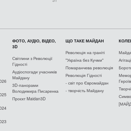
ФОТО, АУДІО, ВІДЕО,
ЩО ТАКЕ МАЙДАН
КОЛЕК
3D
Революція на граніті
Майдан
Світлини з Революції
"Україна без Кучми"
Агітац
Гідності
Помаранчева революція
Борот
Аудіоспогади учасників
Революція Гідності
Мемор
Майдану
2026
Героїв
- світ про Євромайдан
3D-панорами
Творчі
- творчість Майдану
Володимира Писаренка
2025
Симво
Проєкт Maidan3D
[МАЙД
2024
2023