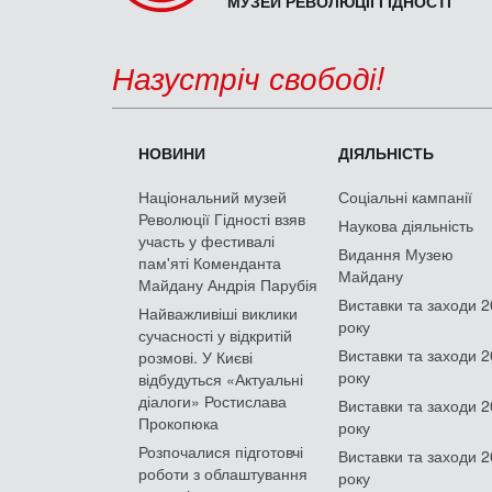
МУЗЕЙ РЕВОЛЮЦІЇ ГІДНОСТІ
Назустріч свободі!
НОВИНИ
ДІЯЛЬНІСТЬ
Національний музей
Соціальні кампанії
Революції Гідності взяв
Наукова діяльність
участь у фестивалі
Видання Музею
пам'яті Коменданта
Майдану
Майдану Андрія Парубія
Виставки та заходи 
Найважливіші виклики
року
сучасності у відкритій
Виставки та заходи 
розмові. У Києві
року
відбудуться «Актуальні
діалоги» Ростислава
Виставки та заходи 
Прокопюка
року
Розпочалися підготовчі
Виставки та заходи 
роботи з облаштування
року