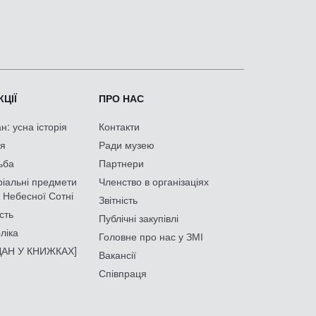
ЦІЇ
ПРО НАС
: усна історія
Контакти
ія
Ради музею
ьба
Партнери
іальні предмети
Членство в організаціях
 Небесної Сотні
Звітність
сть
Публічні закупівлі
ліка
Головне про нас у ЗМІ
АН У КНИЖКАХ]
Вакансії
Співпраця