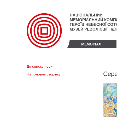
Перейти
до
основного
НАЦІОНАЛЬНИЙ
матеріалу
МЕМОРІАЛЬНИЙ КОМП
ГЕРОЇВ НЕБЕСНОЇ СОТН
МУЗЕЙ РЕВОЛЮЦІЇ ГІД
МЕМОРІАЛ
До списку новин
Сере
На головну сторінку