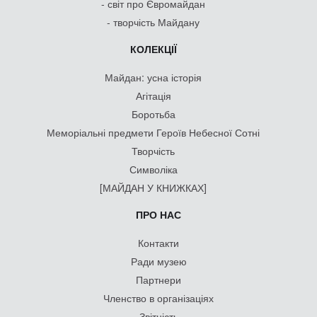
- світ про Євромайдан
- творчість Майдану
КОЛЕКЦІЇ
Майдан: усна історія
Агітація
Боротьба
Меморіальні предмети Героїв Небесної Сотні
Творчість
Символіка
[МАЙДАН У КНИЖКАХ]
ПРО НАС
Контакти
Ради музею
Партнери
Членство в організаціях
Звітність