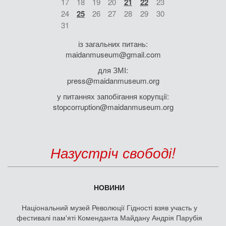
17
18
19
20
21
22
23
24
25
26
27
28
29
30
31
із загальних питань:
maidanmuseum@gmail.com
для ЗМІ:
press@maidanmuseum.org
у питаннях запобігання корупції:
stopcorruption@maidanmuseum.org
Назустріч свободі!
НОВИНИ
Національний музей Революції Гідності взяв участь у
фестивалі пам'яті Коменданта Майдану Андрія Парубія