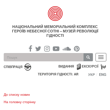
Перейти
до
основного
матеріалу
НАЦІОНАЛЬНИЙ МЕМОРІАЛЬНИЙ КОМПЛЕКС
ГЕРОЇВ НЕБЕСНОЇ СОТНІ – МУЗЕЙ РЕВОЛЮЦІЇ
ГІДНОСТІ
Пошукова
Toggl
форма
navig
Пошук
ВИДАННЯ
ЕКСКУРСІЇ
СПІВПРАЦЯ
ТЕРИТОРІЯ ГІДНОСТІ: AR
УКР
ENG
До списку новин
На головну сторінку