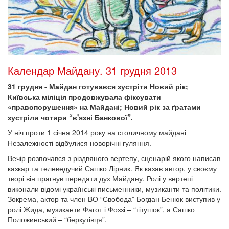
Календар Майдану. 31 грудня 2013
31 грудня - Майдан готувався зустріти Новий рік;
Київська міліція продовжувала фіксувати
«правопорушення» на Майдані; Новий рік за ґратами
зустріли чотири “в'язні Банкової”.
У ніч проти 1 січня 2014 року на столичному майдані
Незалежності відбулися новорічні гуляння.
Вечір розпочався з різдвяного вертепу, сценарій якого написав
казкар та телеведучий Сашко Лірник. Як казав автор, у своєму
творі він прагнув передати дух Майдану. Ролі у вертепі
виконали відомі українські письменники, музиканти та політики.
Зокрема, актор та член ВО “Свобода” Богдан Бенюк виступив у
ролі Жида, музиканти Фагот і Фоззі – “тітушок”, а Сашко
Положинський – “беркутівця”.