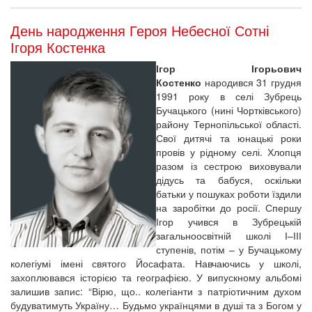
День народження Героя Небесної Сотні
Ігоря Костенка
Ігор Ігорьович
Костенко
народився 31 грудня
1991 року в селі Зубрець
Бучацького (нині Чортківського)
району Тернопільської області.
Свої дитячі та юнацькі роки
провів у рідному селі. Хлопця
разом із сестрою виховували
дідусь та бабуся, оскільки
батьки у пошуках роботи їздили
на заробітки до росії. Спершу
Ігор учився в Зубрецькій
загальноосвітній школі І–ІІІ
ступенів, потім – у Бучацькому
колегіумі імені святого Йосафата. Навчаючись у школі,
захоплювався історією та географією. У випускному альбомі
залишив запис: “Вірю, що.. колегіанти з патріотичним духом
будуватимуть Україну… Будьмо українцями в душі та з Богом у