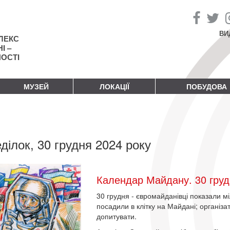
ВИ
ЛЕКС
І –
НОСТІ
МУЗЕЙ
ЛОКАЦІЇ
ПОБУДОВА
ділок, 30 грудня 2024 року
Календар Майдану. 30 груд
30 грудня - євромайданівці показали м
посадили в клітку на Майдані; органі
допитувати.