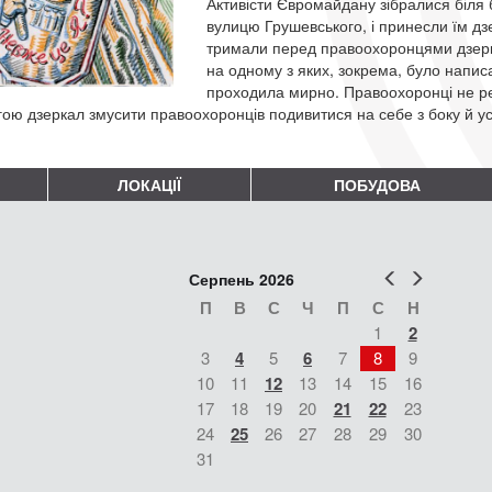
Активісти Євромайдану зібралися біля бі
вулицю Грушевського, і принесли їм дз
тримали перед правоохоронцями дзеркал
на одному з яких, зокрема, було написа
проходила мирно. Правоохоронці не реа
ою дзеркал змусити правоохоронців подивитися на себе з боку й усв
ЛОКАЦІЇ
ПОБУДОВА
Попер
Наст
Серпень 2026
П
В
С
Ч
П
С
Н
1
2
3
4
5
6
7
8
9
10
11
12
13
14
15
16
17
18
19
20
21
22
23
24
25
26
27
28
29
30
31