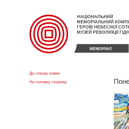
Перейти
до
основного
НАЦІОНАЛЬНИЙ
матеріалу
МЕМОРІАЛЬНИЙ КОМП
ГЕРОЇВ НЕБЕСНОЇ СОТН
МУЗЕЙ РЕВОЛЮЦІЇ ГІД
МЕМОРІАЛ
До списку новин
Поне
На головну сторінку