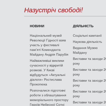
Назустріч свободі!
НОВИНИ
ДІЯЛЬНІСТЬ
Національний музей
Соціальні кампанії
Революції Гідності взяв
Наукова діяльність
участь у фестивалі
Видання Музею
пам'яті Коменданта
Майдану
Майдану Андрія Парубія
Виставки та заходи 
Найважливіші виклики
року
сучасності у відкритій
Виставки та заходи 
розмові. У Києві
року
відбудуться «Актуальні
діалоги» Ростислава
Виставки та заходи 
Прокопюка
року
Розпочалися підготовчі
Виставки та заходи 
роботи з облаштування
року
меморіального простору
Виставки та заходи 
Героїв Небесної Сотні