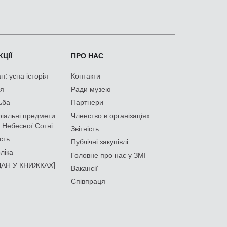
ЦІЇ
ПРО НАС
: усна історія
Контакти
ія
Ради музею
ьба
Партнери
іальні предмети
Членство в організаціях
 Небесної Сотні
Звітність
сть
Публічні закупівлі
ліка
Головне про нас у ЗМІ
АН У КНИЖКАХ]
Вакансії
Співпраця