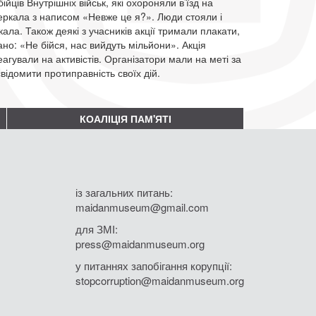
йців Внутрішніх військ, які охороняли в’їзд на
еркала з написом «Невже це я?». Люди стояли і
а. Також деякі з учасників акції тримали плакати,
но: «Не бійся, нас вийдуть мільйони». Акція
гували на активістів. Організатори мали на меті за
ідомити протиправність своїх дій.
КОАЛІЦІЯ ПАМ'ЯТІ
із загальних питань:
maidanmuseum@gmail.com
для ЗМІ:
press@maidanmuseum.org
у питаннях запобігання корупції:
stopcorruption@maidanmuseum.org