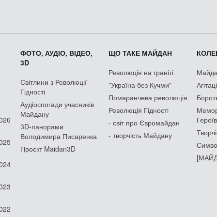
ФОТО, АУДІО, ВІДЕО,
ЩО ТАКЕ МАЙДАН
КОЛЕК
3D
Революція на граніті
Майдан
Світлини з Революції
"Україна без Кучми"
Агітац
Гідності
Помаранчева революція
Борот
Аудіоспогади учасників
Революція Гідності
Мемор
Майдану
2026
Героїв
- світ про Євромайдан
3D-панорами
Творчі
- творчість Майдану
Володимира Писаренка
2025
Симво
Проєкт Maidan3D
[МАЙД
2024
2023
2022