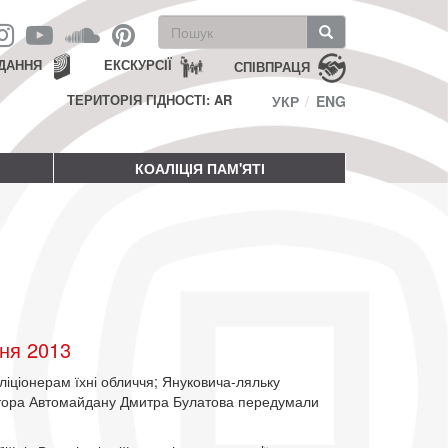
Пошукова
форма
Пошук
ДАННЯ
ЕКСКУРСІЇ
СПІВПРАЦЯ
ТЕРИТОРІЯ ГІДНОСТІ: AR
УКР
ENG
КОАЛІЦІЯ ПАМ'ЯТІ
ня 2013
іліціонерам їхні обличчя; Януковича-ляльку
затора Автомайдану Дмитра Булатова передумали